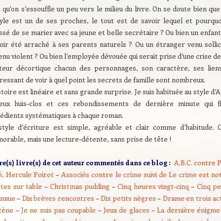
 qu’on s’essouffle un peu vers le milieu du livre. On se doute bien q
yle est un de ses proches, le tout est de savoir lequel et pourquoi
ssé de se marier avec sa jeune et belle secrétaire ? Ou bien un enfan
voir été arraché à ses parents naturels ? Ou un étranger venu sollici
nu violent ? Ou bien l’employée dévouée qui serait prise d’une crise 
uteur décortique chacun des personnages, son caractère, ses liens
ressant de voir à quel point les secrets de famille sont nombreux.
stoire est linéaire et sans grande surprise. Je suis habituée au style d’
eux huis-clos et ces rebondissements de dernière minute qui f
rédients systématiques à chaque roman.
style d’écriture est simple, agréable et clair comme d’habitude.
orable, mais une lecture-détente, sans prise de tête !
re(s) livre(s) de cet auteur commentés dans ce blog :
A.B.C. contre 
ô, Hercule Poirot
–
Associés contre le crime suivi de Le crime est not
tes sur table
–
Christmas pudding
–
Cinq heures vingt-cinq
–
Cinq pe
onnue
–
Dix brèves rencontres
–
Dix petits nègres
–
Drame en trois ac
scène
–
Je ne suis pas coupable
–
Jeux de glaces
–
La dernière énigme