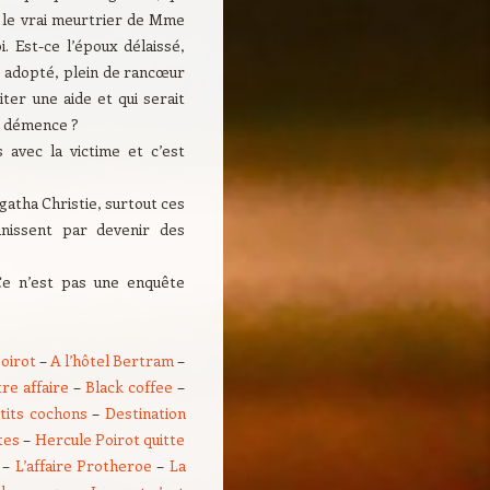
ue le vrai meurtrier de Mme
. Est-ce l’époux délaissé,
t adopté, plein de rancœur
ter une aide et qui serait
de démence ?
 avec la victime et c’est
Agatha Christie, surtout ces
inissent par devenir des
 Ce n’est pas une enquête
Poirot
–
A l’hôtel Bertram
–
re affaire
–
Black coffee
–
tits cochons
–
Destination
tes
–
Hercule Poirot quitte
–
L’affaire Protheroe
–
La