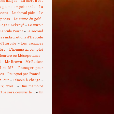
 les nuages
–
La mort n’est
a plume empoisonnée
–
La
igeons
–
Le cheval pâle
–
Le
xpress
–
Le crime du golf
–
 Roger Ackroyd
–
Le miroir
Hercule Poirot
–
Le second
Les indiscrétions d’Hercule
 d’Hercule
–
Les vacances
zéro
–
L’homme au complet
eurtre en Mésopotamie
–
l
–
Mr Brown
–
Mr Parker
N ou M?
–
Passager pour
mes
–
Pourquoi pas Evans?
–
e jour
–
Témoin à charge
–
ux, trois…
–
Une mémoire
tre sera commis le …
–
Un