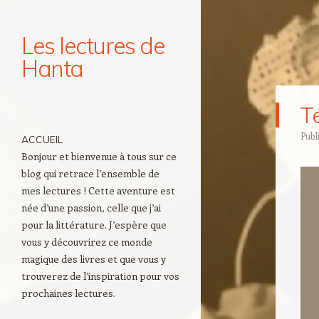
Les lectures de
Hanta
Navigation
T
Aller au contenu principal
Publ
ACCUEIL
Bonjour et bienvenue à tous sur ce
blog qui retrace l’ensemble de
mes lectures ! Cette aventure est
née d’une passion, celle que j’ai
pour la littérature. J’espère que
vous y découvrirez ce monde
magique des livres et que vous y
trouverez de l’inspiration pour vos
prochaines lectures.