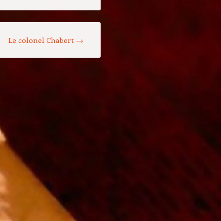
Le colonel Chabert
→