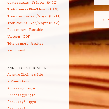
Quatre cœurs – Très bien (N à Z)
Trois cœurs – Bien/Moyen (A à G)
Navigati
Trois coeurs – Bien/Moyen (H à M)
←
M
Trois coeurs – Bien/Moyen (N à Z)
Deux coeurs – Passable
Un cœur – BOF
Tête de mort – A éviter
absolument
ANNÉE DE PUBLICATION
Avant le XIXème siècle
XIXème siècle
Années 1900-1920
Années 1930-1950
Années 1960-1970
Années 1980