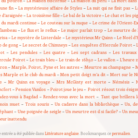
e du potiron
–
La maison biscornue
–
La maison du péril
–
La mort dans
une fin
–
La mystérieuse affaire de Styles
–
La nuit qui ne finit pas
–
L
e d’araignée
–
La troisième fille
–
Le bal de la victoire
–
Le chat et les p
b du mardi continue
–
Le couteau sur la nuque
–
Le crime de l’Orient-E
flambeau
–
Le flux et le reflux
–
Le major parlait trop
–
Le meurtre de
risa
–
Le mystère de Listerdale
–
Le mystérieux Mr Quinn
–
Le Noël d’
p de gong
–
Le secret de Chimneys
–
Les enquêtes d’Hercule Poirot
–
rot
–
Les pendules
–
Les quatre
–
Les sept cadrans
–
Les travaux
ercule Poirot
–
Le train bleu
–
Le train de 16h50
–
Le vallon
–
L’heure 
rron
–
Marple, Poirot, Pyne et les autres
–
Meurtre au champagne
–
M
s Marple et le club du mardi
–
Mon petit doigt m’a dit
–
Mort sur le Ni
e
–
Mr Quinn en voyage
–
Mrs McGinty est morte
–
Némésis
–
ncfort
–
Pension Vanilos
–
Poirot joue le jeu
–
Poirot résout trois énig
ndez-vous à Bagdad
–
Rendez-vous avec la mort
–
Tant que brillera l
moin muet
–
Trois souris
–
Un cadavre dans la bibliothèque
–
Un, de
léphant
–
Une poignée de seigle
–
Un meurtre est-il si facile?
–
Un meur
teur inattendu
e entrée a été publiée dans
Littérature anglaise
. Bookmarquez ce
permalien
.