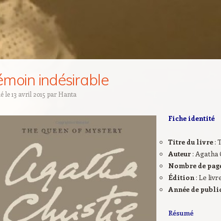
émoin indésirable
ié le
13 avril 2015
par
Hanta
Fiche identité
Titre du livre
: 
Auteur
: Agatha 
Nombre de pag
Édition
: Le liv
Année de publi
Résumé