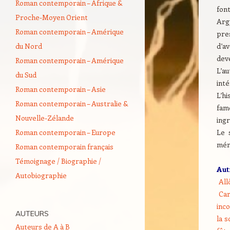
Roman contemporain – Afrique &
font
Proche-Moyen Orient
Arg
Roman contemporain – Amérique
pre
du Nord
d’a
deve
Roman contemporain – Amérique
L’a
du Sud
inté
Roman contemporain – Asie
L’hi
Roman contemporain – Australie &
fam
Nouvelle-Zélande
ing
Roman contemporain – Europe
Le 
mém
Roman contemporain français
Témoignage / Biographie /
Aut
Autobiographie
All
Car
inc
AUTEURS
la 
Auteurs de A à B