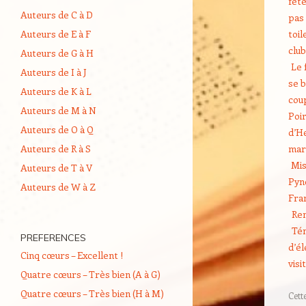
fêt
Auteurs de C à D
pas 
Auteurs de E à F
toil
clu
Auteurs de G à H
Le 
Auteurs de I à J
se b
Auteurs de K à L
cou
Auteurs de M à N
Poi
Auteurs de O à Q
d’H
Auteurs de R à S
ma
Mis
Auteurs de T à V
Pyn
Auteurs de W à Z
Fra
Re
Té
PREFERENCES
d’é
Cinq cœurs – Excellent !
visi
Quatre cœurs – Très bien (A à G)
Quatre cœurs – Très bien (H à M)
Cett