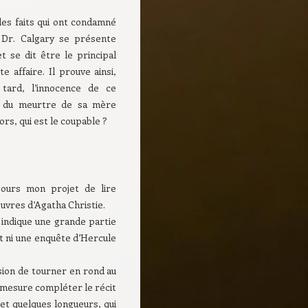
les faits qui ont condamné
 Dr. Calgary se présente
et se dit être le principal
e affaire. Il prouve ainsi,
tard, l’innocence de ce
é du meurtre de sa mère
ors, qui est le coupable ?
jours mon projet de lire
œuvres d’Agatha Christie.
indique une grande partie
st ni une enquête d’Hercule
ssion de tourner en rond au
 à mesure compléter le récit
et quelques longueurs, qui