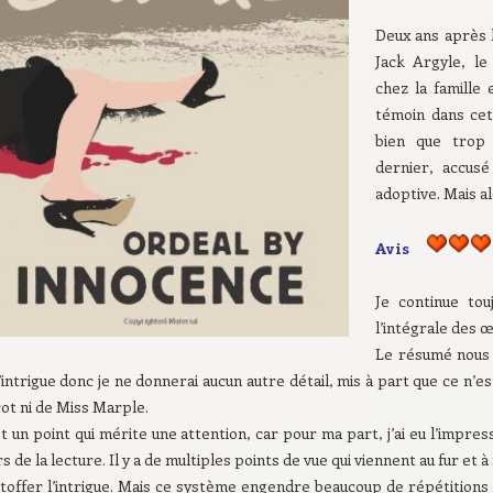
Deux ans après 
Jack Argyle, le
chez la famille 
témoin dans cett
bien que trop 
dernier, accus
adoptive. Mais al
Avis
Je continue tou
l’intégrale des 
Le résumé nous 
’intrigue donc je ne donnerai aucun autre détail, mis à part que ce n’e
ot ni de Miss Marple.
t un point qui mérite une attention, car pour ma part, j’ai eu l’impre
s de la lecture. Il y a de multiples points de vue qui viennent au fur et
étoffer l’intrigue. Mais ce système engendre beaucoup de répétitions 