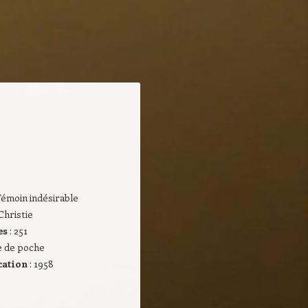
Témoin indésirable
Christie
es
: 251
re de poche
cation
: 1958