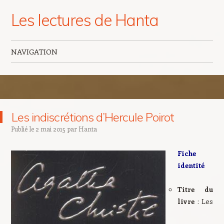
Les lectures de Hanta
NAVIGATION
Aller au contenu principal
Les indiscrétions d’Hercule Poirot
Publié le
2 mai 2015
par
Hanta
Fiche
identité
Titre du
livre
: Les