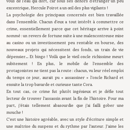
vous de l’eau qui dort, car sous ses dehors d’étranger un peu
excentrique, Hercule Poirot a un œil des plus vigilants !
La psychologie des principaux concernés est bien travaillée
dans l’ensemble. Chacun d’eux a tout intérêt à commettre ce
crime, essentiellement parce que cet héritage arrive à point
nommé : un revers de fortune suite à une malencontreuse mise
au casino ou un investissement peu rentable en bourse, des
nouveaux projets qui nécessitent des fonds, un train de vie
dépensier… Et bingo ! Voilà que le vieil oncle richissime meurt
subitement ! En plus, le mobile de l’ensemble des
protagonistes ne tient pas la route : chacun, vu leur réel emploi
du temps ce jour, aurait pu « assassiner » l’oncle Richard et
ensuite la trop bavarde et curieuse tante Cora.
En tout cas, ce crime fut plutôt ingénieux et je défie tout
lecteur de trouver l’assassin avant la fin de l’histoire. Pour ma
part, j’étais tellement abasourdie que j’ai failli gober une
mouche !
C’est une histoire agréable, avec un style d’écriture simple et
une maîtrise du suspens et du rythme par l’auteur. J’aime les