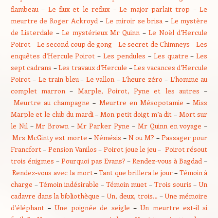
flambeau
–
Le flux et le reflux
–
Le major parlait trop
–
Le
meurtre de Roger Ackroyd
–
Le miroir se brisa
–
Le mystère
de Listerdale
–
Le mystérieux Mr Quinn
–
Le Noël d’Hercule
Poirot
–
Le second coup de gong
–
Le secret de Chimneys
–
Les
enquêtes d’Hercule Poirot
–
Les pendules
–
Les quatre
–
Les
sept cadrans
–
Les travaux d’Hercule
–
Les vacances d’Hercule
Poirot
–
Le train bleu
–
Le vallon
–
L’heure zéro
–
L’homme au
complet marron
–
Marple, Poirot, Pyne et les autres
–
Meurtre au champagne
–
Meurtre en Mésopotamie
–
Miss
Marple et le club du mardi
–
Mon petit doigt m’a dit
–
Mort sur
le Nil
–
Mr Brown
–
Mr Parker Pyne
–
Mr Quinn en voyage
–
Mrs McGinty est morte
–
Némésis
–
N ou M?
–
Passager pour
Francfort
–
Pension Vanilos
–
Poirot joue le jeu
–
Poirot résout
trois énigmes
–
Pourquoi pas Evans?
–
Rendez-vous à Bagdad
–
Rendez-vous avec la mort
–
Tant que brillera le jour
–
Témoin à
charge
–
Témoin indésirable
–
Témoin muet
–
Trois souris
–
Un
cadavre dans la bibliothèque
–
Un, deux, trois…
–
Une mémoire
d’éléphant
–
Une poignée de seigle
–
Un meurtre est-il si