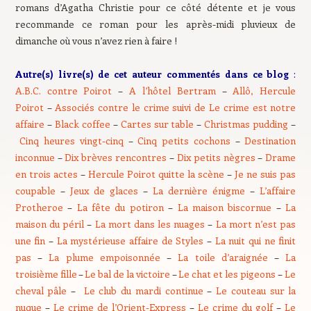
romans d’Agatha Christie pour ce côté détente et je vous
recommande ce roman pour les après-midi pluvieux de
dimanche où vous n’avez rien à faire !
Autre(s) livre(s) de cet auteur commentés dans ce blog
:
A.B.C. contre Poirot
–
A l’hôtel Bertram
–
Allô, Hercule
Poirot
–
Associés contre le crime suivi de Le crime est notre
affaire
–
Black coffee
–
Cartes sur table
–
Christmas pudding
–
Cinq heures vingt-cinq
–
Cinq petits cochons
–
Destination
inconnue
–
Dix brèves rencontres
–
Dix petits nègres
–
Drame
en trois actes
–
Hercule Poirot quitte la scène
–
Je ne suis pas
coupable
–
Jeux de glaces
–
La dernière énigme
–
L’affaire
Protheroe
–
La fête du potiron
–
La maison biscornue
–
La
maison du péril
–
La mort dans les nuages
–
La mort n’est pas
une fin
–
La mystérieuse affaire de Styles
–
La nuit qui ne finit
pas
–
La plume empoisonnée
–
La toile d’araignée
–
La
troisième fille
–
Le bal de la victoire
–
Le chat et les pigeons
–
Le
cheval pâle
–
Le club du mardi continue
–
Le couteau sur la
nuque
–
Le crime de l’Orient-Express
–
Le crime du golf
–
Le