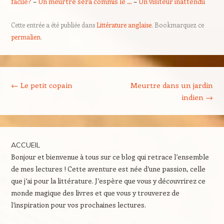
facile?
–
Un meurtre sera commis le …
–
Un visiteur inattendu
Cette entrée a été publiée dans
Littérature anglaise
. Bookmarquez ce
permalien
.
Navigation des articles
←
Le petit copain
Meurtre dans un jardin
indien
→
ACCUEIL
Bonjour et bienvenue à tous sur ce blog qui retrace l’ensemble
de mes lectures ! Cette aventure est née d’une passion, celle
que j’ai pour la littérature. J’espère que vous y découvrirez ce
monde magique des livres et que vous y trouverez de
l’inspiration pour vos prochaines lectures.