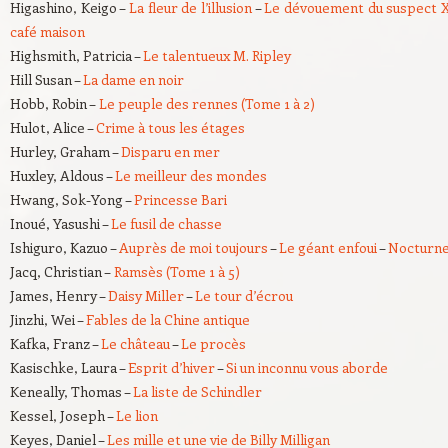
Higashino, Keigo –
La fleur de l’illusion
–
Le dévouement du suspect
café maison
Highsmith, Patricia –
Le talentueux M. Ripley
Hill Susan –
La dame en noir
Hobb, Robin –
Le peuple des rennes (Tome 1 à 2)
Hulot, Alice –
Crime à tous les étages
Hurley, Graham –
Disparu en mer
Huxley, Aldous –
Le meilleur des mondes
Hwang, Sok-Yong –
Princesse Bari
Inoué, Yasushi –
Le fusil de chasse
Ishiguro, Kazuo –
Auprès de moi toujours
–
Le géant enfoui
–
Nocturn
Jacq, Christian –
Ramsès (Tome 1 à 5)
James, Henry –
Daisy Miller
–
Le tour d’écrou
Jinzhi, Wei –
Fables de la Chine antique
Kafka, Franz –
Le château
–
Le procès
Kasischke, Laura –
Esprit d’hiver
–
Si un inconnu vous aborde
Keneally, Thomas –
La liste de Schindler
Kessel, Joseph –
Le lion
Keyes, Daniel –
Les mille et une vie de Billy Milligan