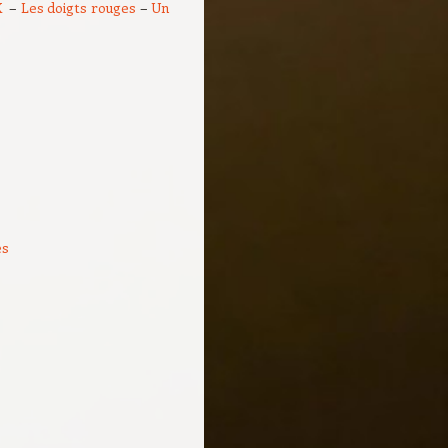
–
–
 X
Les doigts rouges
Un
es