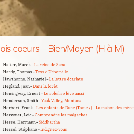
rois coeurs – Bien/Moyen (H à M)
Halter, Marek –
La reine de Saba
Hardy, Thomas –
Tess d’Urberville
Hawthorne, Nathaniel –
La lettre écarlate
Hegland, Jean –
Dans la forêt
Hemingway, Ernest –
Le soleil se lève aussi
Henderson, Smith –
Yaak Valley, Montana
Herbert, Frank –
Les enfants de Dune (Tome 3)
–
La maison des mère
Hervouet, Loic –
Comprendre les malgaches
Hesse, Hermann –
Siddhartha
Hessel, Stéphane –
Indignez-vous