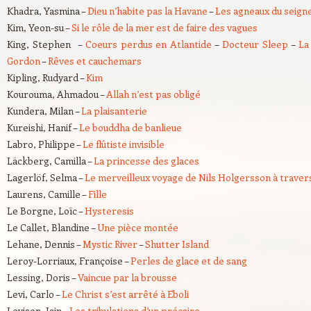
Khadra, Yasmina –
Dieu n’habite pas la Havane
–
Les agneaux du seign
Kim, Yeon-su –
Si le rôle de la mer est de faire des vagues
King, Stephen –
Coeurs perdus en Atlantide
–
Docteur Sleep
–
La
Gordon
–
Rêves et cauchemars
Kipling, Rudyard –
Kim
Kourouma, Ahmadou –
Allah n’est pas obligé
Kundera, Milan –
La plaisanterie
Kureishi, Hanif –
Le bouddha de banlieue
Labro, Philippe –
Le flûtiste invisible
Läckberg, Camilla –
La princesse des glaces
Lagerlöf, Selma –
Le merveilleux voyage de Nils Holgersson à traver
Laurens, Camille –
Fille
Le Borgne, Loïc –
Hysteresis
Le Callet, Blandine –
Une pièce montée
Lehane, Dennis –
Mystic River
–
Shutter Island
Leroy-Lorriaux, Françoise –
Perles de glace et de sang
Lessing, Doris –
Vaincue par la brousse
Levi, Carlo –
Le Christ s’est arrêté à Eboli
Levison, Iain –
Les tribulations d’un précaire