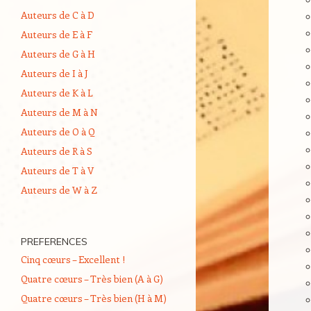
Auteurs de C à D
Auteurs de E à F
Auteurs de G à H
Auteurs de I à J
Auteurs de K à L
Auteurs de M à N
Auteurs de O à Q
Auteurs de R à S
Auteurs de T à V
Auteurs de W à Z
PREFERENCES
Cinq cœurs – Excellent !
Quatre cœurs – Très bien (A à G)
Quatre cœurs – Très bien (H à M)