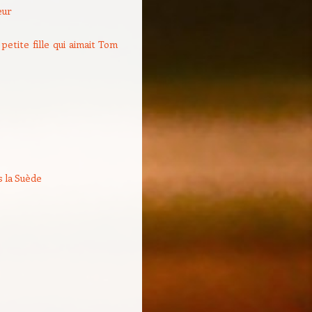
eur
 petite fille qui aimait Tom
s la Suède