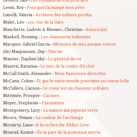
Lewis, Roy –
Pourquoi j’ai mangé mon père
Luiselli, Valeria –
Archives des enfants perdus
Malet, Léo –
120, rue de la Gare
Manchette, Ludovic & Niemiec, Christian –
America(s)
Mankell, Henning –
Les chaussures italiennes
Marquez, Gabriel Garcia –
Mémoire de mes putains tristes
(de) Maupassant, Guy –
Une vie
Maurier, Daphné (du) –
Le général du roi
Mazetti, Katarina –
Le mec de la tombe d’à côté
McCall Smith, Alexander –
Mme Ramotswe détective
McCann, Colum –
Et que le vaste monde poursuive sa course folle
McCullers, Carson –
Le coeur est un chasseur solitaire
Mérimée, Prosper –
Carmen
Meyer, Stephenie –
Fascination
Montgomery, Lucy –
La maison aux pignons verts
Moore, Viviane –
La couleur de l’archange
Moriarty, Liane –
A la recherche d’Alice Love
Mourad, Kenizé –
De la part de la princesse morte