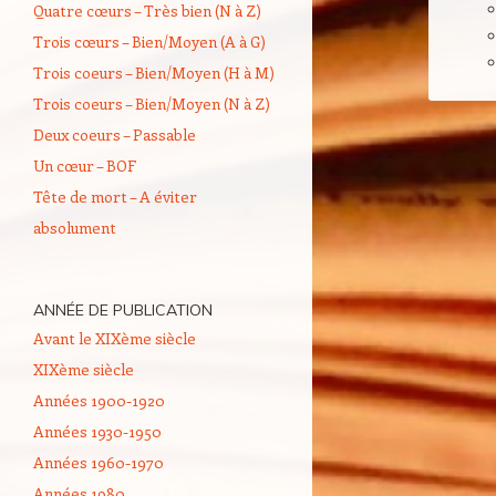
Quatre cœurs – Très bien (N à Z)
Trois cœurs – Bien/Moyen (A à G)
Trois coeurs – Bien/Moyen (H à M)
Trois coeurs – Bien/Moyen (N à Z)
Deux coeurs – Passable
Un cœur – BOF
Tête de mort – A éviter
absolument
ANNÉE DE PUBLICATION
Avant le XIXème siècle
XIXème siècle
Années 1900-1920
Années 1930-1950
Années 1960-1970
Années 1980