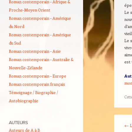
Roman contemporain – Afrique &
épe
Proche-Moyen Orient
Le s
Roman contemporain – Amérique
nou
du Nord
d’a
vie
Roman contemporain – Amérique
Le s
du Sud
vivr
Roman contemporain – Asie
aime
Roman contemporain – Australie &
est 
Nouvelle-Zélande
Roman contemporain – Europe
Aut
mor
Roman contemporain français
Témoignage / Biographie /
Cett
Autobiographie
Navigati
AUTEURS
←
L
Auteurs de A à B