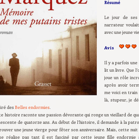
Résumé
Le jour de ses 
narrateur voulait
avec une jeune vi
Avis
Il y a parfois un
lit un livre. Que l
joue un rôle inc
après avoir term
me voici en train
là, stupeur, je d
piré des
Belles endormies
.
e histoire raconte une passion dévorante qui ronge un vieillard de qu
escente de quatorze ans. Au début de l’histoire, il demande à la pat
trouver une jeune vierge pour fêter son anniversaire. Mais, cette nuit 
se réalise pas tant il est fasciné par cette jeune fille endormie