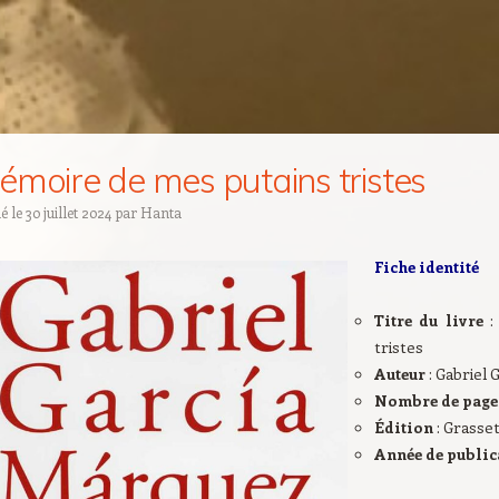
émoire de mes putains tristes
ié le
30 juillet 2024
par
Hanta
Fiche identité
Titre du livre
:
tristes
Auteur
: Gabriel
Nombre de page
Édition
: Grasse
Année de publi