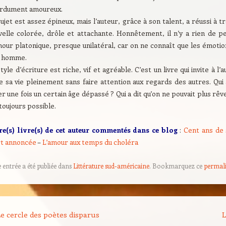
rdument amoureux.
ujet est assez épineux, mais l’auteur, grâce à son talent, a réussi à 
velle colorée, drôle et attachante. Honnêtement, il n’y a rien de p
mour platonique, presque unilatéral, car on ne connaît que les émotio
il homme.
tyle d’écriture est riche, vif et agréable. C’est un livre qui invite à l’
e sa vie pleinement sans faire attention aux regards des autres. Qui 
r une fois un certain âge dépassé ? Qui a dit qu’on ne pouvait plus rêv
toujours possible.
re(s) livre(s) de cet auteur commentés dans ce blog
:
Cent ans de 
t annoncée
–
L’amour aux temps du choléra
e entrée a été publiée dans
Littérature sud-américaine
. Bookmarquez ce
permal
on des articles
e cercle des poètes disparus
L