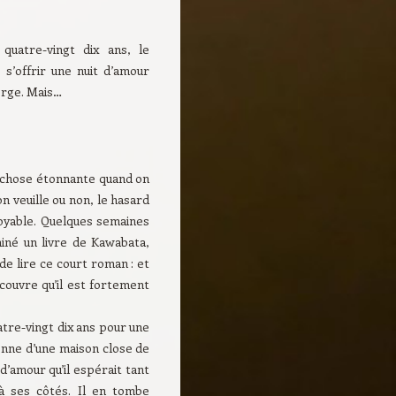
quatre-vingt dix ans, le
 s’offrir une nuit d’amour
erge. Mais…
e chose étonnante quand on
’on veuille ou non, le hasard
royable. Quelques semaines
iné un livre de Kawabata,
 de lire ce court roman : et
écouvre qu’il est fortement
atre-vingt dix ans pour une
ronne d’une maison close de
d’amour qu’il espérait tant
 à ses côtés. Il en tombe