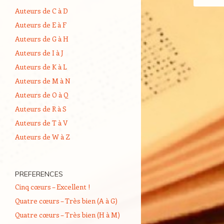
Auteurs de C à D
Auteurs de E à F
Auteurs de G à H
Auteurs de I à J
Auteurs de K à L
Auteurs de M à N
Auteurs de O à Q
Auteurs de R à S
Auteurs de T à V
Auteurs de W à Z
PREFERENCES
Cinq cœurs – Excellent !
Quatre cœurs – Très bien (A à G)
Quatre cœurs – Très bien (H à M)