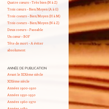
Quatre cœurs – Très bien (N à Z)
Trois cœurs – Bien/Moyen (A à G)
Trois coeurs – Bien/Moyen (H à M)
Trois coeurs – Bien/Moyen (N à Z)
Deux coeurs – Passable
Un cœur – BOF
Tête de mort – A éviter
absolument
ANNÉE DE PUBLICATION
Avant le XIXème siècle
XIXème siècle
Années 1900-1920
Années 1930-1950
Années 1960-1970
Années 1980