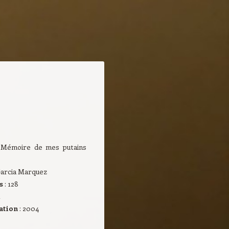
 Mémoire de mes putains
 Garcia Marquez
s
: 128
t
cation
: 2004