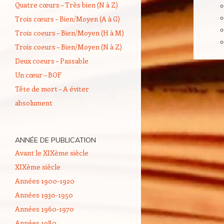
Quatre cœurs – Très bien (N à Z)
Trois cœurs – Bien/Moyen (A à G)
Trois coeurs – Bien/Moyen (H à M)
Trois coeurs – Bien/Moyen (N à Z)
Deux coeurs – Passable
Un cœur – BOF
Tête de mort – A éviter
absolument
ANNÉE DE PUBLICATION
Avant le XIXème siècle
XIXème siècle
Années 1900-1920
Années 1930-1950
Années 1960-1970
Années 1980