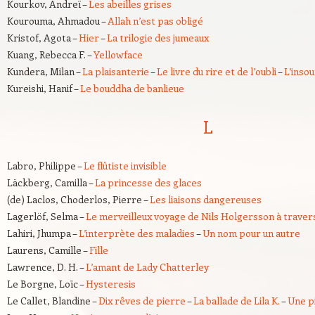
Kourkov, Andreï –
Les abeilles grises
Kourouma, Ahmadou –
Allah n’est pas obligé
Kristof, Agota –
Hier
–
La trilogie des jumeaux
Kuang, Rebecca F. –
Yellowface
Kundera, Milan –
La plaisanterie
–
Le livre du rire et de l’oubli
–
L’inso
Kureishi, Hanif –
Le bouddha de banlieue
L
Labro, Philippe –
Le flûtiste invisible
Läckberg, Camilla –
La princesse des glaces
(de) Laclos, Choderlos, Pierre –
Les liaisons dangereuses
Lagerlöf, Selma –
Le merveilleux voyage de Nils Holgersson à traver
Lahiri, Jhumpa –
L’interprète des maladies
–
Un nom pour un autre
Laurens, Camille –
Fille
Lawrence, D. H. –
L’amant de Lady Chatterley
Le Borgne, Loïc –
Hysteresis
Le Callet, Blandine –
Dix rêves de pierre
–
La ballade de Lila K.
–
Une p