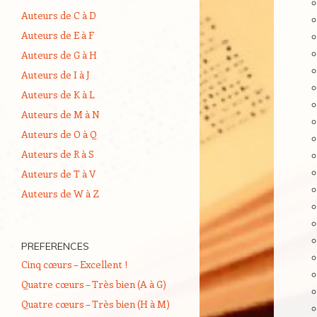
Auteurs de C à D
Auteurs de E à F
Auteurs de G à H
Auteurs de I à J
Auteurs de K à L
Auteurs de M à N
Auteurs de O à Q
Auteurs de R à S
Auteurs de T à V
Auteurs de W à Z
PREFERENCES
Cinq cœurs – Excellent !
Quatre cœurs – Très bien (A à G)
Quatre cœurs – Très bien (H à M)