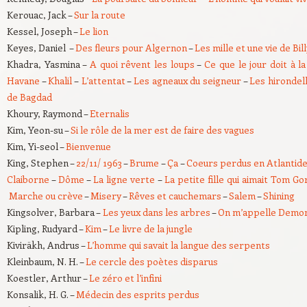
Kerouac, Jack –
Sur la route
Kessel, Joseph –
Le lion
Keyes, Daniel –
Des fleurs pour Algernon
–
Les mille et une vie de Bil
Khadra, Yasmina –
A quoi rêvent les loups
–
Ce que le jour doit à la
Havane
–
Khalil
–
L’attentat
–
Les agneaux du seigneur
–
Les hirondel
de Bagdad
Khoury, Raymond –
Eternalis
Kim, Yeon-su –
Si le rôle de la mer est de faire des vagues
Kim, Yi-seol –
Bienvenue
King, Stephen –
22/11/ 1963
–
Brume
–
Ça
–
Coeurs perdus en Atlantid
Claiborne
–
Dôme
–
La ligne verte
–
La petite fille qui aimait Tom G
Marche ou crève
–
Misery
–
Rêves et cauchemars
–
Salem
–
Shining
Kingsolver, Barbara –
Les yeux dans les arbres
–
On m’appelle Demo
Kipling, Rudyard –
Kim
–
Le livre de la jungle
Kiviräkh, Andrus –
L’homme qui savait la langue des serpents
Kleinbaum, N. H. –
Le cercle des poètes disparus
Koestler, Arthur –
Le zéro et l’infini
Konsalik, H. G. –
Médecin des esprits perdus