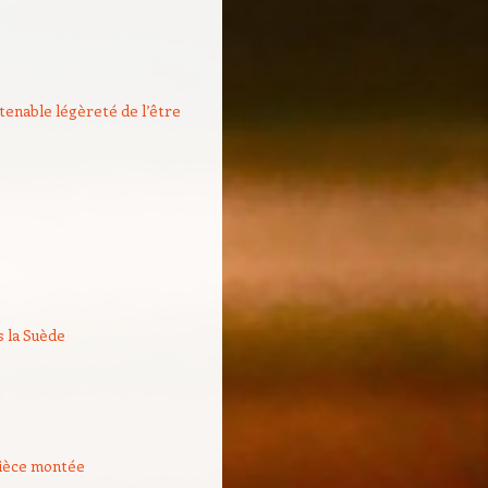
utenable légèreté de l’être
s la Suède
ièce montée