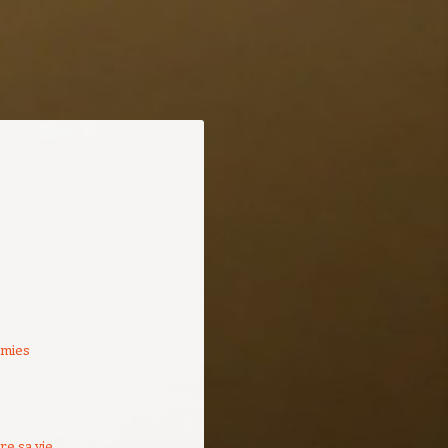
rmies
re sa vie