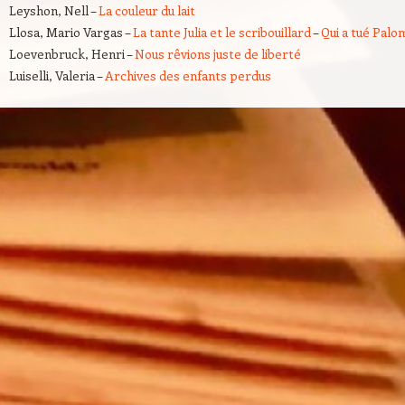
Leyshon, Nell –
La couleur du lait
Llosa, Mario Vargas –
La tante Julia et le scribouillard
–
Qui a tué Palo
Loevenbruck, Henri –
Nous rêvions juste de liberté
Luiselli, Valeria –
Archives des enfants perdus