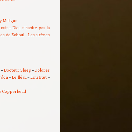
ly Milligan
 nuit
–
Dieu n’habite pas la
les de Kaboul
–
Les sirènes
e
–
Docteur Sleep
–
Dolores
ordon
–
Le fléau
–
L’institut
–
n Copperhead