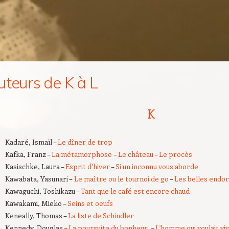
uteurs de K à L
K
Kadaré, Ismaïl –
Le dîner de trop
Kafka, Franz –
La métamorphose
–
Le château
–
Le procès
Kasischke, Laura –
Esprit d’hiver
–
Si un inconnu vous aborde
Kawabata, Yasunari –
Le maître ou le tournoi de go
–
Les belles endo
Kawaguchi, Toshikazu –
Tant que le café est encore chaud
Kawakami, Mieko –
Seins et oeufs
Keneally, Thomas –
La liste de Schindler
Kennedy, Douglas –
La poursuite du bonheur
–
L’homme qui voulait viv