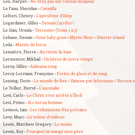
Lee, Harper –
Ne tirez pas sur l’oiseau moqueur
Le Fanu, Sheridan –
Carmilla
Lefteri, Christy –
L’apiculteur d’Alep
Legardinier, Gilles –
Demain j’arrête !
Le Guin, Ursula –
Terremer (Tome 1 à 3)
Lehane, Dennis –
Gone baby gone
–
Mystic River
–
Shutter Island
Leila –
Mariée de force
Lemaître, Pierre –
Au revoir là-haut
Lermontov, Mikhail –
Un héros de notre temps
Leroy, Gilles –
Alabama song
Leroy-Lorriaux, Françoise –
Perles de glace et de sang
Lessing, Doris –
Le monde de Ben
–
Vaincue par la brousse
–
Victoria 
Le Tellier, Hervé –
L’anomalie
Levi, Carlo –
Le Christ s’est arrêté à Eboli
Levi, Primo –
Si c’est un homme
Levison, Iain –
Les tribulations d’un précaire
Levy, Marc –
Le voleur d’ombres
Lewis, Matthew Gregory –
Le moine
Lewis, Roy –
Pourquoi j’ai mangé mon père