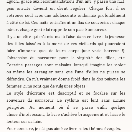
Eguchi, grâce aux recommandations d’un ami, y passe une nuit,
puis ensuite devient un client régulier. Chaque fois, il se
retrouve seul avec une adolescente endormie profondément
à côté de lui. Ces nuits entraînent un flux de souvenirs : chaque
odeur, chaque geste lui rappelle son passé amoureux.
Il y a un côté qui m’a mis mal à l’aise dans ce livre : la jeunesse
des filles laissées à la merci de ces vieillards qui pourraient
faire n’importe quoi de leurs corps (une vraie horreur !);
l’obsession du narrateur pour la virginité des filles, etc.
Certains passages sont malsains lorsqu’il imagine les violer
ou même les étrangler sans que l’une d’elles ne puisse se
défendre. Ça m’a vraiment donné froid dans le dos puisque les
femmes ici ne sont que de vulgaires objets !
Le style d’écriture est descriptif et se focalise sur les
souvenirs du narrateur. Le rythme est lent sans aucune
péripétie. Au moment où il se passe enfin quelque
chose d’intéressant, le livre s’achève brusquement et laisse le
lecteur sur sa faim.
Pour conclure, je n’ai pas aimé ce livre ni les thèmes évoqués.