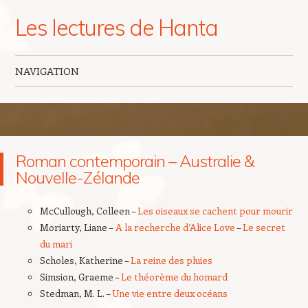
Les lectures de Hanta
NAVIGATION
Aller au contenu principal
Roman contemporain – Australie &
Nouvelle-Zélande
McCullough, Colleen –
Les oiseaux se cachent pour mourir
Moriarty, Liane –
A la recherche d’Alice Love
–
Le secret
du mari
Scholes, Katherine –
La reine des pluies
Simsion, Graeme –
Le théorème du homard
Stedman, M. L. –
Une vie entre deux océans