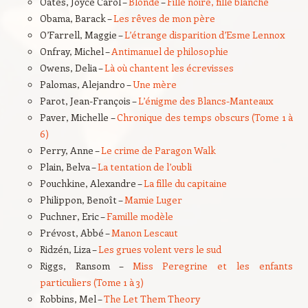
Oates, Joyce Carol –
Blonde
–
Fille noire, fille blanche
Obama, Barack –
Les rêves de mon père
O’Farrell, Maggie –
L’étrange disparition d’Esme Lennox
Onfray, Michel –
Antimanuel de philosophie
Owens, Delia –
Là où chantent les écrevisses
Palomas, Alejandro –
Une mère
Parot, Jean-François –
L’énigme des Blancs-Manteaux
Paver, Michelle –
Chronique des temps obscurs (Tome 1 à
6)
Perry, Anne –
Le crime de Paragon Walk
Plain, Belva –
La tentation de l’oubli
Pouchkine, Alexandre –
La fille du capitaine
Philippon, Benoît –
Mamie Luger
Puchner, Eric –
Famille modèle
Prévost, Abbé –
Manon Lescaut
Ridzén, Liza –
Les grues volent vers le sud
Riggs, Ransom –
Miss Peregrine et les enfants
particuliers (Tome 1 à 3)
Robbins, Mel –
The Let Them Theory