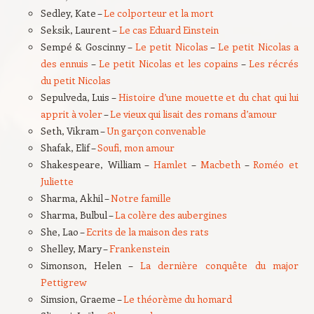
Sedley, Kate –
Le colporteur et la mort
Seksik, Laurent –
Le cas Eduard Einstein
Sempé & Goscinny –
Le petit Nicolas
–
Le petit Nicolas a
des ennuis
–
Le petit Nicolas et les copains
–
Les récrés
du petit Nicolas
Sepulveda, Luis –
Histoire d’une mouette et du chat qui lui
apprit à voler
–
Le vieux qui lisait des romans d’amour
Seth, Vikram –
Un garçon convenable
Shafak, Elif –
Soufi, mon amour
Shakespeare, William –
Hamlet
–
Macbeth
–
Roméo et
Juliette
Sharma, Akhil –
Notre famille
Sharma, Bulbul –
La colère des aubergines
She, Lao –
Ecrits de la maison des rats
Shelley, Mary –
Frankenstein
Simonson, Helen –
La dernière conquête du major
Pettigrew
Simsion, Graeme –
Le théorème du homard