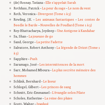
(de) Rosnay, Tatiana –
Elle s’appelait Sarah
Rothfuss, Patrick –
La peur du sage
–
Le nom du vent
Roth, Veronica –
Divergent (Tome 1 à 3)
Rowling, J.K. –
Les animaux fantastiques
–
Les contes de
Beedle le Barde
–
Nouvelles de Poudlard (Tome 1 à 3)
Roy-Bhattacharya, Joydeep –
Une Antigone à Kandahar
Sa, Shan –
La joueuse de go
Sand, George –
La petite Fadette
Salvatore, Robert Anthony –
La légende de Drizzt (Tome 1
à 3)
Sapphire –
Push
Saramago, José –
Les intermittences de la mort
Sarr, Mohamed Mboura –
La plus secrète mémoire des
hommes
Schlink, Bernhard –
Le liseur
Schlogel, Gilbert –
Les princes de sang
Schmitt, Eric-Emmanuel –
L’évangile selon Pilate
Scholes, Katherine –
La reine des pluies
Scott, Walter –
Ivanhoé