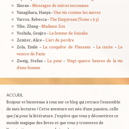
Xinran –
Messages de mères inconnues
Yanagihara, Hanya –
Une vie comme les autres
Yarros, Rebecca –
The Empyrean (Tome 1 à 3)
Yihe, Zhang –
Madame Zou
Yoshida, Genjiro –
La femme de Seisaku
Zeniter, Alice –
L’art de perdre
Zola, Emile –
La conquête de Plassans
–
La curée
–
Le
ventre de Paris
Zweig, Stefan –
La peur
–
Vingt-quatre heures de la vie
d’une femme
ACCUEIL
Bonjour et bienvenue à tous sur ce blog qui retrace l’ensemble
de mes lectures ! Cette aventure est née d’une passion, celle
que j’ai pour la littérature. J’espère que vous y découvrirez ce
monde magique des livres et que vous y trouverez de