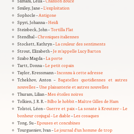
Slimani, Leïla –
Chanson douce
Smiley, Jane –
L’exploitation
Sophocle –
Antigone
Spyri, Johanna –
Heidi
Steinbeck, John –
Tortilla Flat
Stendhal –
Chroniques italiennes
Stockett, Kathryn –
La couleur des sentiments
Strout, Elizabeth –
Je m’appelle Lucy Barton
Szabo Magda –
La porte
Tartt, Donna –
Le petit copain
Taylor, Kressmann –
Inconnu à cette adresse
Tchekhov, Anton –
Bagatelles quotidiennes et autres
nouvelles
–
Une plaisanterie et autres nouvelles
Thuram, Lilian –
Mes étoiles noires
Tolkien, J. R. R. –
Bilbo le hobbit
–
Maître Gilles de Ham
Tolstoï, Léon –
Guerre et paix
–
La sonate à Kreutzer – Le
bonheur conjugal – Le diable
–
Les cosaques
Tong, Su –
Epouses et concubines
Tourgueniev, Ivan –
Le journal d’un homme de trop