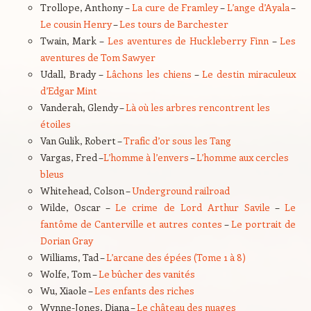
Trollope, Anthony –
La cure de Framley
–
L’ange d’Ayala
–
Le cousin Henry
–
Les tours de Barchester
Twain, Mark –
Les aventures de Huckleberry Finn
–
Les
aventures de Tom Sawyer
Udall, Brady –
Lâchons les chiens
–
Le destin miraculeux
d’Edgar Mint
Vanderah, Glendy –
Là où les arbres rencontrent les
étoiles
Van Gulik, Robert –
Trafic d’or sous les Tang
Vargas, Fred –
L’homme à l’envers
–
L’homme aux cercles
bleus
Whitehead, Colson –
Underground railroad
Wilde, Oscar –
Le crime de Lord Arthur Savile
–
Le
fantôme de Canterville et autres contes
–
Le portrait de
Dorian Gray
Williams, Tad –
L’arcane des épées (Tome 1 à 8)
Wolfe, Tom –
Le bûcher des vanités
Wu, Xiaole –
Les enfants des riches
Wynne-Jones, Diana –
Le château des nuages