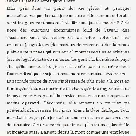
sépare à jamais d’êtres qu’on aimait.
Mais pris dans un point de vue global et presque
macroéconomique, la mort joue un autre rôle : comment ferait-
on si les gens continuaient à vieillir sans jamais mourir ? Cela
pose des questions économiques (quid de l’avenir des
assurances-vies, du versement ad vitae aeternam des
retraites), logistiques (des maisons de retraite et des hôpitaux
plein de personnes qui auraient dû mourir) sociales et éthiques
(est-ce légal et juste de ramener les gens à la frontière du pays
afin qu’ils meurent ?). Je suis fascinée par la manière dont
l’auteur dissèque le sujet et nous montre certaines évidences.
La seconde partie du livre s’intéresse de plus près à la mort en
tant « qu’individu » : consciente du chaos qu’elle a engendré dans
le pays, celle-ci reprend du service, mais en variant un peu son
modus operandi. Désormais, elle enverra un courrier qui
préviendra l’intéressé huit jours avant la date fatidique. Tout
marchait bien jusqu’au jour où un courrier n’arrive pas vers son
destinataire. Cette seconde partie est plus intime, plus drôle
et ironique aussi. L’auteur décrit la mort comme une employée