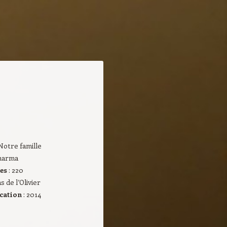
 Notre famille
Sharma
ges
: 220
ns de l’Olivier
ication
: 2014