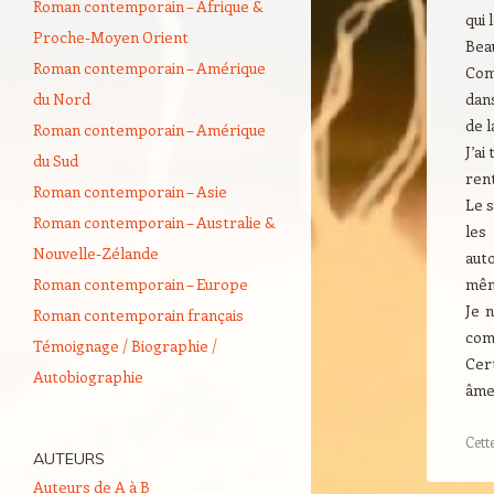
Roman contemporain – Afrique &
qui 
Proche-Moyen Orient
Beau
Roman contemporain – Amérique
Com
du Nord
dans
de l
Roman contemporain – Amérique
J’ai
du Sud
rent
Roman contemporain – Asie
Le s
Roman contemporain – Australie &
les
Nouvelle-Zélande
auto
Roman contemporain – Europe
même
Je n
Roman contemporain français
com
Témoignage / Biographie /
Cert
Autobiographie
âme 
Cett
AUTEURS
Auteurs de A à B