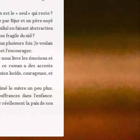
est le « seul » qui reste ?
 par Bijur et un père noyé
lial en faisant abstraction
ns fragile du nid ?
x plusieurs fois. Je voulais
 et l’encourager.
r nous livre les émotions et
ue ce roman a des accents
sion lucide, courageuse, et
aimé le suivre un peu plus,
ffrances dans l’enfance.
er réellement la paix de son