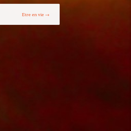
Etre en vie
→