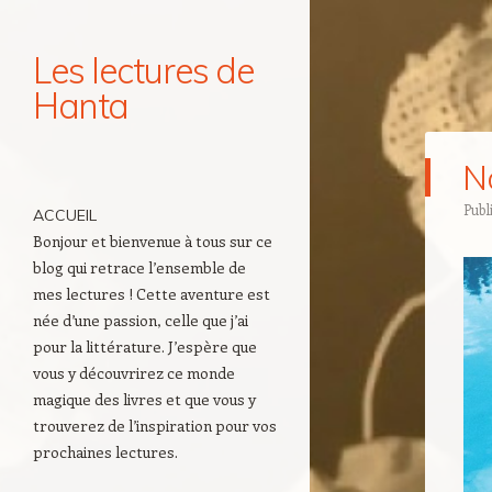
Les lectures de
Hanta
Navigation
No
Aller au contenu principal
Publ
ACCUEIL
Bonjour et bienvenue à tous sur ce
blog qui retrace l’ensemble de
mes lectures ! Cette aventure est
née d’une passion, celle que j’ai
pour la littérature. J’espère que
vous y découvrirez ce monde
magique des livres et que vous y
trouverez de l’inspiration pour vos
prochaines lectures.