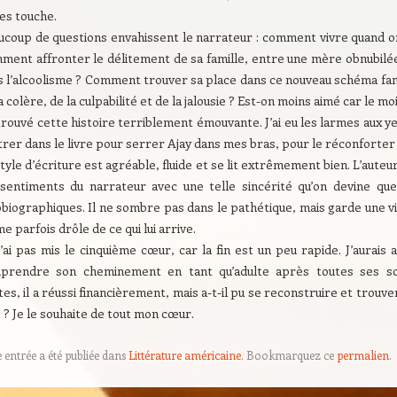
les touche.
coup de questions envahissent le narrateur : comment vivre quand on 
ment affronter le délitement de sa famille, entre une mère obnubilée
 l’alcoolisme ? Comment trouver sa place dans ce nouveau schéma fami
a colère, de la culpabilité et de la jalousie ? Est-on moins aimé car le moi
 trouvé cette histoire terriblement émouvante. J’ai eu les larmes aux yeu
rer dans le livre pour serrer Ajay dans mes bras, pour le réconforter
tyle d’écriture est agréable, fluide et se lit extrêmement bien. L’auteu
 sentiments du narrateur avec une telle sincérité qu’on devine q
biographiques. Il ne sombre pas dans le pathétique, mais garde une vi
 parfois drôle de ce qui lui arrive.
’ai pas mis le cinquième cœur, car la fin est un peu rapide. J’aurais 
prendre son cheminement en tant qu’adulte après toutes ses sou
es, il a réussi financièrement, mais a-t-il pu se reconstruire et trouv
? Je le souhaite de tout mon cœur.
e entrée a été publiée dans
Littérature américaine
. Bookmarquez ce
permalien
.