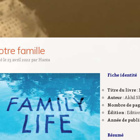
tre famille
ié le
23 avril 2022
par
Hanta
Fiche identité
Titre du livre
:
Auteur
: Akhil 
Nombre de pa
Édition
: Editio
Année de publ
Résumé