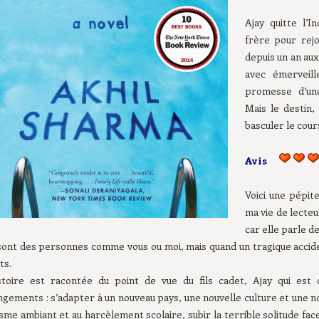
Ajay quitte l’
frère pour rej
depuis un an aux
avec émerveil
promesse d’une
Mais le destin,
basculer le cour
Avis
Voici une pépit
ma vie de lecte
car elle parle de
sont des personnes comme vous ou moi, mais quand un tragique accide
ts.
istoire est racontée du point de vue du fils cadet, Ajay qui est
gements : s’adapter à un nouveau pays, une nouvelle culture et une no
sme ambiant et au harcèlement scolaire, subir la terrible solitude face