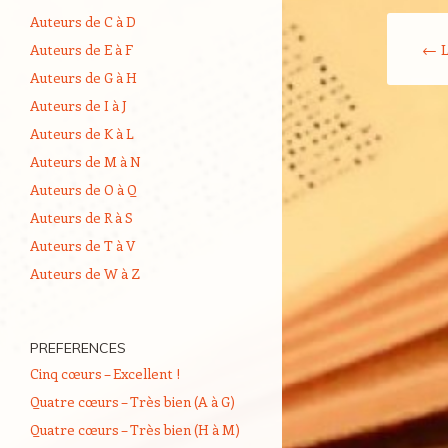
Auteurs de C à D
Navigati
←
L
Auteurs de E à F
Auteurs de G à H
Auteurs de I à J
Auteurs de K à L
Auteurs de M à N
Auteurs de O à Q
Auteurs de R à S
Auteurs de T à V
Auteurs de W à Z
PREFERENCES
Cinq cœurs – Excellent !
Quatre cœurs – Très bien (A à G)
Quatre cœurs – Très bien (H à M)