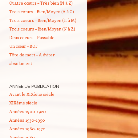
Quatre cœurs – Très bien (N à Z)
Trois cœurs – Bien/Moyen (A à G)
Trois coeurs – Bien/Moyen (H à M)
Trois coeurs – Bien/Moyen (N à Z)
Deux coeurs – Passable
Un cœur – BOF
Tête de mort – A éviter
absolument
ANNÉE DE PUBLICATION
Avant le XIXème siècle
XIXème siècle
Années 1900-1920
Années 1930-1950
Années 1960-1970
Années 1980