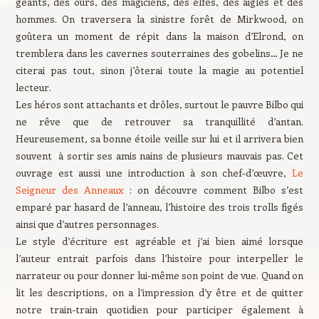
géants, des ours, des magiciens, des elfes, des aigles et des
hommes. On traversera la sinistre forêt de Mirkwood, on
goûtera un moment de répit dans la maison d’Elrond, on
tremblera dans les cavernes souterraines des gobelins… Je ne
citerai pas tout, sinon j’ôterai toute la magie au potentiel
lecteur.
Les héros sont attachants et drôles, surtout le pauvre Bilbo qui
ne rêve que de retrouver sa tranquillité d’antan.
Heureusement, sa bonne étoile veille sur lui et il arrivera bien
souvent à sortir ses amis nains de plusieurs mauvais pas. Cet
ouvrage est aussi une introduction à son chef-d’œuvre,
Le
Seigneur des Anneaux
: on découvre comment Bilbo s’est
emparé par hasard de l’anneau, l’histoire des trois trolls figés
ainsi que d’autres personnages.
Le style d’écriture est agréable et j’ai bien aimé lorsque
l’auteur entrait parfois dans l’histoire pour interpeller le
narrateur ou pour donner lui-même son point de vue. Quand on
lit les descriptions, on a l’impression d’y être et de quitter
notre train-train quotidien pour participer également à