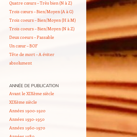
Quatre cœurs – Très bien (N à Z)
Trois cœurs – Bien/Moyen (A à G)
Trois coeurs – Bien/Moyen (H à M)
Trois coeurs – Bien/Moyen (N à Z)
Deux coeurs – Passable
Un cœur – BOF
Tête de mort – A éviter
absolument
ANNÉE DE PUBLICATION
Avant le XIXème siècle
XIXème siècle
Années 1900-1920
Années 1930-1950
Années 1960-1970
Années 1980