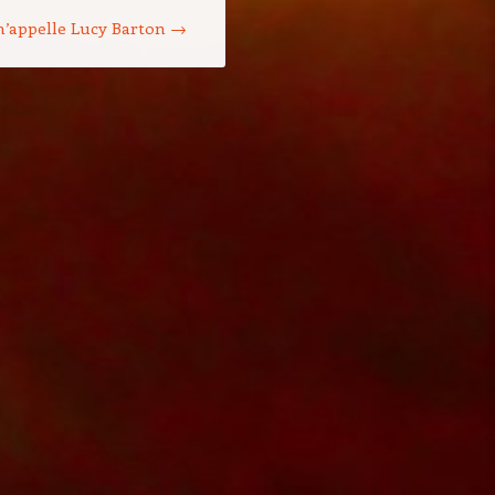
m’appelle Lucy Barton
→