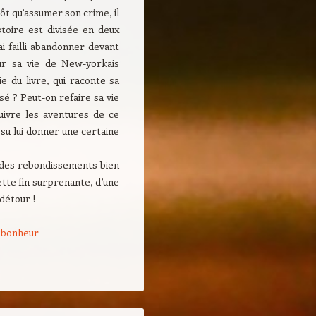
ôt qu’assumer son crime, il
stoire est divisée en deux
ai failli abandonner devant
ur sa vie de New-yorkais
e du livre, qui raconte sa
ssé ? Peut-on refaire sa vie
suivre les aventures de ce
su lui donner une certaine
ec des rebondissements bien
cette fin surprenante, d’une
 détour !
u bonheur