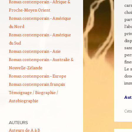
Roman contemporain – Afrique &
carr
Proche-Moyen Orient
cho
Roman contemporain – Amérique
part
du Nord
l’a
pri
Roman contemporain – Amérique
dis
du Sud
san
Roman contemporain – Asie
per
Roman contemporain – Australie &
fine
Nouvelle-Zélande
Le s
Roman contemporain – Europe
dosé
immo
Roman contemporain français
Témoignage / Biographie /
Aut
Autobiographie
Cett
AUTEURS
Auteurs de A à B