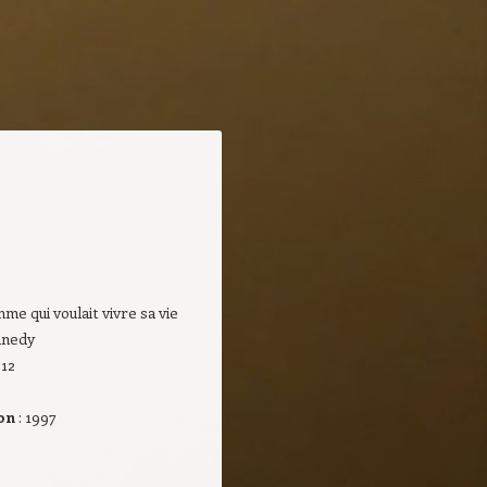
mme qui voulait vivre sa vie
nnedy
512
on
: 1997