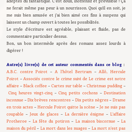
adeptes du fantastique. C’est doux, inoffensif et prévisible ! Ça
ne ferait même pas peur à un nourrisson. Quoi qu’il en soit, je
me suis bien amusée et j’ai bien aimé ces fins à suspens qui
laissent un champ ouvert à toutes les possibilités.
Le style d’écriture est agréable, plaisant et fluide, pas de
commentaire particulier dessus.
Bon, un bon intermède après des romans assez lourds à
digérer !
Autre(s) livre(s) de cet auteur commentés dans ce blog
:
A.B.C. contre Poirot
–
A l’hôtel Bertram
–
Allô, Hercule
Poirot
–
Associés contre le crime suivi de Le crime est notre
affaire
–
Black coffee
–
Cartes sur table
–
Christmas pudding
–
Cinq heures vingt-cinq
–
Cinq petits cochons
–
Destination
inconnue
–
Dix brèves rencontres
–
Dix petits nègres
–
Drame
en trois actes
–
Hercule Poirot quitte la scène
–
Je ne suis pas
coupable
–
Jeux de glaces
–
La dernière énigme
–
L’affaire
Protheroe
–
La fête du potiron
–
La maison biscornue
–
La
maison du péril
–
La mort dans les nuages
–
La mort n’est pas