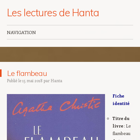
Les lectures de Hanta
NAVIGATION
Aller au contenu principal
Le flambeau
Publié le
15 mai 2018
par
Hanta
Fiche
identité
Titre du
livre
: Le
flambeau