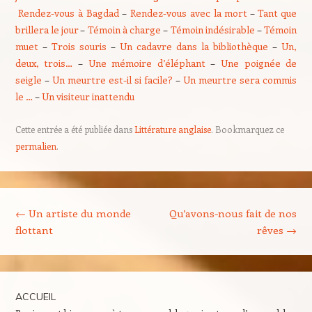
Rendez-vous à Bagdad
–
Rendez-vous avec la mort
–
Tant que
brillera le jour
–
Témoin à charge
–
Témoin indésirable
–
Témoin
muet
–
Trois souris
–
Un cadavre dans la bibliothèque
–
Un,
deux, trois…
–
Une mémoire d’éléphant
–
Une poignée de
seigle
–
Un meurtre est-il si facile?
–
Un meurtre sera commis
le …
–
Un visiteur inattendu
Cette entrée a été publiée dans
Littérature anglaise
. Bookmarquez ce
permalien
.
Navigation des articles
←
Un artiste du monde
Qu’avons-nous fait de nos
flottant
rêves
→
ACCUEIL