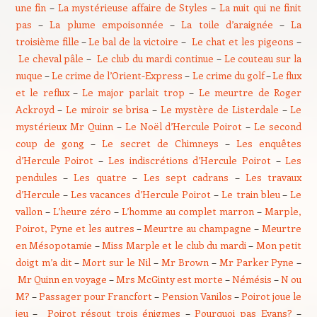
une fin
–
La mystérieuse affaire de Styles
–
La nuit qui ne finit
pas
–
La plume empoisonnée
–
La toile d’araignée
–
La
troisième fille
–
Le bal de la victoire
–
Le chat et les pigeons
–
Le cheval pâle
–
Le club du mardi continue
–
Le couteau sur la
nuque
–
Le crime de l’Orient-Express
–
Le crime du golf
–
Le flux
et le reflux
–
Le major parlait trop
–
Le meurtre de Roger
Ackroyd
–
Le miroir se brisa
–
Le mystère de Listerdale
–
Le
mystérieux Mr Quinn
–
Le Noël d’Hercule Poirot
–
Le second
coup de gong
–
Le secret de Chimneys
–
Les enquêtes
d’Hercule Poirot
–
Les indiscrétions d’Hercule Poirot
–
Les
pendules
–
Les quatre
–
Les sept cadrans
–
Les travaux
d’Hercule
–
Les vacances d’Hercule Poirot
–
Le train bleu
–
Le
vallon
–
L’heure zéro
–
L’homme au complet marron
–
Marple,
Poirot, Pyne et les autres
–
Meurtre au champagne
–
Meurtre
en Mésopotamie
–
Miss Marple et le club du mardi
–
Mon petit
doigt m’a dit
–
Mort sur le Nil
–
Mr Brown
–
Mr Parker Pyne
–
Mr Quinn en voyage
–
Mrs McGinty est morte
–
Némésis
–
N ou
M?
–
Passager pour Francfort
–
Pension Vanilos
–
Poirot joue le
jeu
–
Poirot résout trois énigmes
–
Pourquoi pas Evans?
–