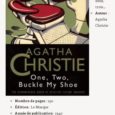
deux,
trois…
Auteur
:
Agatha
Christie
Nombre de pages
: 190
Édition
: Le Masque
Année de publication
: 1940