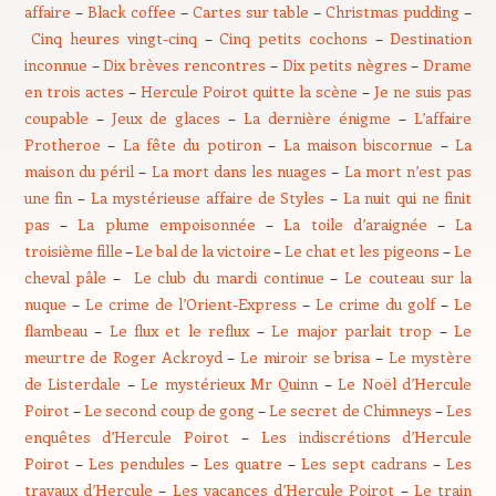
affaire
–
Black coffee
–
Cartes sur table
–
Christmas pudding
–
Cinq heures vingt-cinq
–
Cinq petits cochons
–
Destination
inconnue
–
Dix brèves rencontres
–
Dix petits nègres
–
Drame
en trois actes
–
Hercule Poirot quitte la scène
–
Je ne suis pas
coupable
–
Jeux de glaces
–
La dernière énigme
–
L’affaire
Protheroe
–
La fête du potiron
–
La maison biscornue
–
La
maison du péril
–
La mort dans les nuages
–
La mort n’est pas
une fin
–
La mystérieuse affaire de Styles
–
La nuit qui ne finit
pas
–
La plume empoisonnée
–
La toile d’araignée
–
La
troisième fille
–
Le bal de la victoire
–
Le chat et les pigeons
–
Le
cheval pâle
–
Le club du mardi continue
–
Le couteau sur la
nuque
–
Le crime de l’Orient-Express
–
Le crime du golf
–
Le
flambeau
–
Le flux et le reflux
–
Le major parlait trop
–
Le
meurtre de Roger Ackroyd
–
Le miroir se brisa
–
Le mystère
de Listerdale
–
Le mystérieux Mr Quinn
–
Le Noël d’Hercule
Poirot
–
Le second coup de gong
–
Le secret de Chimneys
–
Les
enquêtes d’Hercule Poirot
–
Les indiscrétions d’Hercule
Poirot
–
Les pendules
–
Les quatre
–
Les sept cadrans
–
Les
travaux d’Hercule
–
Les vacances d’Hercule Poirot
–
Le train