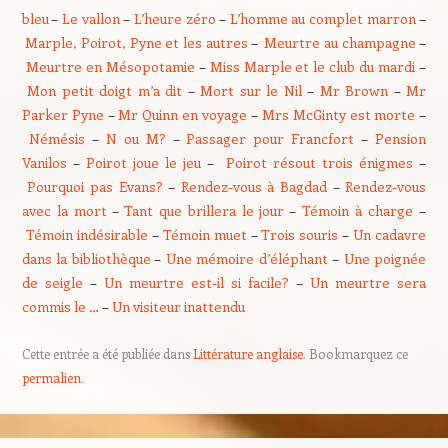
bleu
–
Le vallon
–
L’heure zéro
–
L’homme au complet marron
–
Marple, Poirot, Pyne et les autres
–
Meurtre au champagne
–
Meurtre en Mésopotamie
–
Miss Marple et le club du mardi
–
Mon petit doigt m’a dit
–
Mort sur le Nil
–
Mr Brown
–
Mr
Parker Pyne
–
Mr Quinn en voyage
–
Mrs McGinty est morte
–
Némésis
–
N ou M?
–
Passager pour Francfort
–
Pension
Vanilos
–
Poirot joue le jeu
–
Poirot résout trois énigmes
–
Pourquoi pas Evans?
–
Rendez-vous à Bagdad
–
Rendez-vous
avec la mort
–
Tant que brillera le jour
–
Témoin à charge
–
Témoin indésirable
–
Témoin muet
–
Trois souris
–
Un cadavre
dans la bibliothèque
–
Une mémoire d’éléphant
–
Une poignée
de seigle
–
Un meurtre est-il si facile?
–
Un meurtre sera
commis le …
–
Un visiteur inattendu
Cette entrée a été publiée dans
Littérature anglaise
. Bookmarquez ce
permalien
.