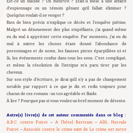
Est-ce un suicide ? Un meurtre ? Était-il mêlé à une affaire
d’espionnage ou un témoin gênant qu’il fallait éliminer ?
Quelqu’un voulait-il se venger ?
Rien de bien précis n’explique ce décès et l’enquête piétine.
Malgré un dénouement des plus stupéfiants, j’ai quand même
eu du mal à apprécier cette enquête. Par moments, j’ai eu du
mal à suivre les choses étant donné l’abondance de
personnages et de noms, les fausses pistes éparpillées ici et
là, les événements confus dans tous les sens. C’est compliqué,
et même la résolution de l’intrigue m’a paru tirer par les
cheveux.
Sur son style d’écriture, je dirai qu’il n’y a pas de changement
notable par rapport à ce que je dis et redis toujours pour
chacun de ces romans : un ton agréable et fluide.
À lire ? Pourquoi pas si vous voulez un bref moment de détente.
Autre(s) livre(s) de cet auteur commentés dans ce blog
:
A.B.C. contre Poirot
–
A l’hôtel Bertram
–
Allô, Hercule
Poirot
–
Associés contre le crime suivi de Le crime est notre