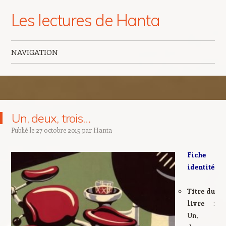
Les lectures de Hanta
NAVIGATION
Aller au contenu principal
Un, deux, trois…
Publié le
27 octobre 2015
par
Hanta
Fiche
identité
Titre du
livre
:
Un,