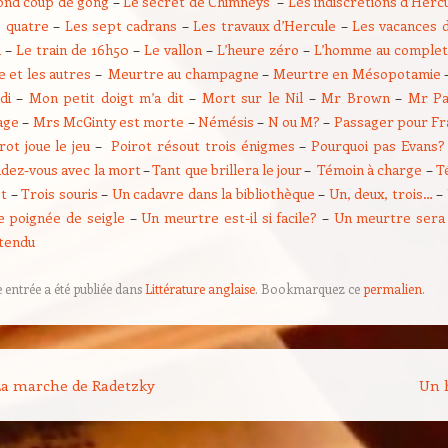
ond coup de gong
–
Le secret de Chimneys
–
Les indiscrétions d’Herc
s quatre
–
Les sept cadrans
–
Les travaux d’Hercule
–
Les vacances d
u
–
Le train de 16h50
–
Le vallon
–
L’heure zéro
–
L’homme au comple
e et les autres
–
Meurtre au champagne
–
Meurtre en Mésopotamie
di
–
Mon petit doigt m’a dit
–
Mort sur le Nil
–
Mr Brown
–
Mr Pa
age
–
Mrs McGinty est morte
–
Némésis
–
N ou M?
–
Passager pour Fr
rot joue le jeu
–
Poirot résout trois énigmes
–
Pourquoi pas Evans?
dez-vous avec la mort
–
Tant que brillera le jour
–
Témoin à charge
–
T
t
–
Trois souris
–
Un cadavre dans la bibliothèque
–
Un, deux, trois…
–
 poignée de seigle
–
Un meurtre est-il si facile?
–
Un meurtre sera
ttendu
e entrée a été publiée dans
Littérature anglaise
. Bookmarquez ce
permalien
.
on des articles
a marche de Radetzky
Un 