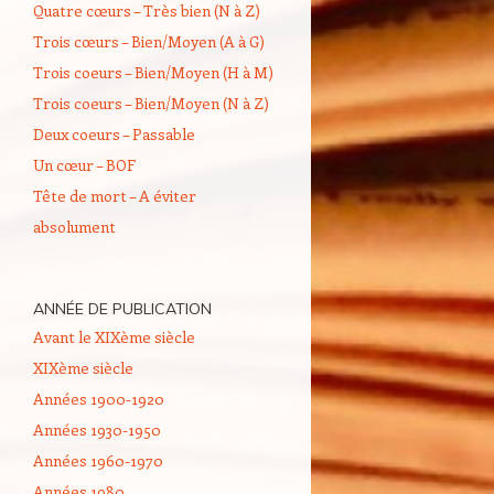
Quatre cœurs – Très bien (N à Z)
Trois cœurs – Bien/Moyen (A à G)
Trois coeurs – Bien/Moyen (H à M)
Trois coeurs – Bien/Moyen (N à Z)
Deux coeurs – Passable
Un cœur – BOF
Tête de mort – A éviter
absolument
ANNÉE DE PUBLICATION
Avant le XIXème siècle
XIXème siècle
Années 1900-1920
Années 1930-1950
Années 1960-1970
Années 1980