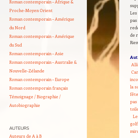
Roman contemporain – Afrique &
sup
Proche-Moyen Orient
Les 
Roman contemporain – Amérique
pas 
du Nord
redo
de 
Roman contemporain – Amérique
Rien
du Sud
Roman contemporain – Asie
Aut
Roman contemporain – Australie &
All
Nouvelle-Zélande
Car
Roman contemporain – Europe
inc
la 
Roman contemporain français
fêt
Témoignage / Biographie /
pas 
Autobiographie
toil
Le
gol
AUTEURS
miro
Auteurs de A à B