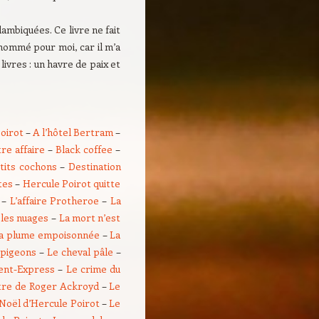
ambiquées. Ce livre ne fait
 nommé pour moi, car il m’a
ivres : un havre de paix et
Poirot
–
A l’hôtel Bertram
–
re affaire
–
Black coffee
–
tits cochons
–
Destination
tes
–
Hercule Poirot quitte
–
L’affaire Protheroe
–
La
 les nuages
–
La mort n’est
a plume empoisonnée
–
La
 pigeons
–
Le cheval pâle
–
ient-Express
–
Le crime du
tre de Roger Ackroyd
–
Le
Noël d’Hercule Poirot
–
Le