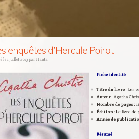
es enquêtes d’Hercule Poirot
ié le
1 juillet 2013
par
Hanta
Fiche identité
Titre du livre
: Les 
Auteur
: Agatha Chris
Nombre de pages
: 1
Édition
: Le livre de
Année de publicati
Résumé