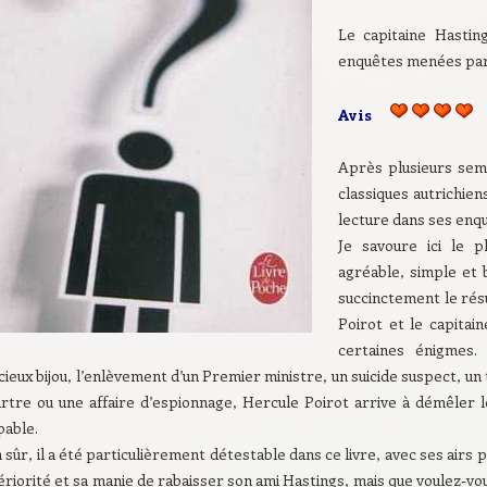
Le capitaine Hastin
enquêtes menées par
Avis
Après plusieurs sem
classiques autrichien
lecture dans ses enq
Je savoure ici le p
agréable, simple et b
succinctement le rés
Poirot et le capitai
certaines énigmes.
ieux bijou, l’enlèvement d’un Premier ministre, un suicide suspect, u
rtre ou une affaire d’espionnage, Hercule Poirot arrive à démêler les
pable.
 sûr, il a été particulièrement détestable dans ce livre, avec ses air
riorité et sa manie de rabaisser son ami Hastings, mais que voulez-vous, 