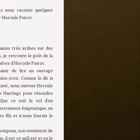
gs nous raconte quelques
 Hercule Poirot.
aines très ardues sur des
s, je retrouve le goût de la
uêtes d’Hercule Poirot.
laisir de lire un ouvrage
ien écrit. Comme le dit si
umé, nous suivons Hercule
ne Hastings pour résoudre
 Que ce soit le vol d’un
n testament énigmatique, un
 fils et à nous fournir le
s pompeux, son sentiment de
il est ce qu’il est et on le