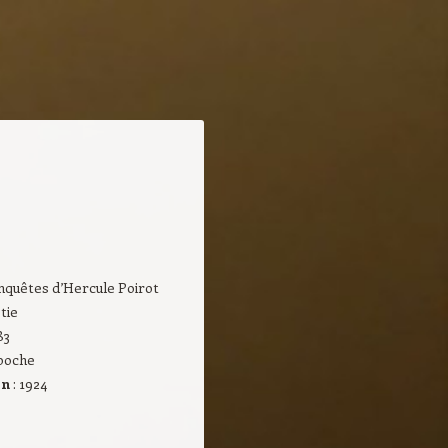
enquêtes d’Hercule Poirot
tie
83
 poche
on
: 1924