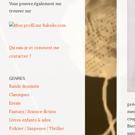
Vous pouvez également me
trouver sur
Qui suis-je et comment me
contacter ?
GENRES
Bande dessinée
Classiques
Essais
préc
Fantasy / Science-fiction
meu
cou
Livres enfants & ados
Bien
Policier / Suspense / Thriller
supé