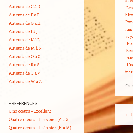
sec
Auteurs de C à D
Le
Auteurs de E à F
ble
Pyn
Auteurs de G à H
mar
Auteurs de I à J
voy
Auteurs de K à L
Poi
Auteurs de M à N
Ren
Auteurs de O à Q
mue
Auteurs de R à S
Une
ina
Auteurs de T à V
Auteurs de W à Z
Cett
PREFERENCES
Navigati
Cinq cœurs – Excellent !
←
L
Quatre cœurs – Très bien (A à G)
Quatre cœurs – Très bien (H à M)