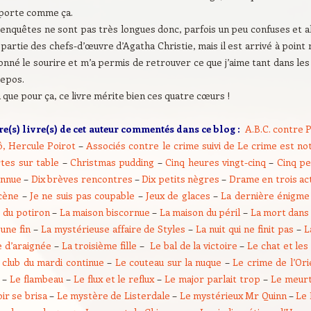
porte comme ça.
enquêtes ne sont pas très longues donc, parfois un peu confuses et al
partie des chefs-d’œuvre d’Agatha Christie, mais il est arrivé à point
nné le sourire et m’a permis de retrouver ce que j’aime tant dans les l
repos.
 que pour ça, ce livre mérite bien ces quatre cœurs !
re(s) livre(s) de cet auteur commentés dans ce blog :
A.B.C. contre 
ô, Hercule Poirot
–
Associés contre le crime suivi de Le crime est not
tes sur table
–
Christmas pudding
–
Cinq heures vingt-cinq
–
Cinq pe
onnue
–
Dix brèves rencontres
–
Dix petits nègres
–
Drame en trois ac
scène
–
Je ne suis pas coupable
–
Jeux de glaces
–
La dernière énigme
e du potiron
–
La maison biscornue
–
La maison du péril
–
La mort dans
une fin
–
La mystérieuse affaire de Styles
–
La nuit qui ne finit pas
–
L
e d’araignée
–
La troisième fille
–
Le bal de la victoire
–
Le chat et les
 club du mardi continue
–
Le couteau sur la nuque
–
Le crime de l’Or
f
–
Le flambeau
–
Le flux et le reflux
–
Le major parlait trop
–
Le meur
ir se brisa
–
Le mystère de Listerdale
–
Le mystérieux Mr Quinn
–
Le 