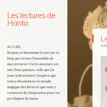
Les lectures de
Hanta
Navigation
L
Aller au contenu principal
Publ
ACCUEIL
Bonjour et bienvenue à tous sur ce
blog qui retrace l’ensemble de
mes lectures ! Cette aventure est
née d’une passion, celle que j’ai
pour la littérature. J’espère que
vous y découvrirez ce monde
magique des livres et que vous y
trouverez de l’inspiration pour vos
prochaines lectures.