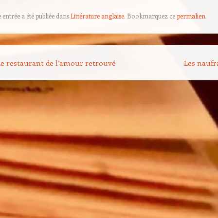
e entrée a été publiée dans
Littérature anglaise
. Bookmarquez ce
permalien
.
on des articles
e restaurant de l’amour retrouvé
Les naufr