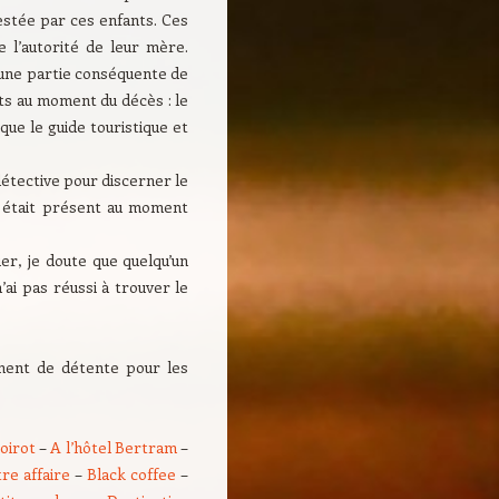
estée par ces enfants. Ces
e l’autorité de leur mère.
t une partie conséquente de
ts au moment du décès : le
ue le guide touristique et
détective pour discerner le
t était présent au moment
ier, je doute que quelqu’un
’ai pas réussi à trouver le
ent de détente pour les
oirot
–
A l’hôtel Bertram
–
re affaire
–
Black coffee
–