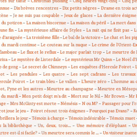
tes sur table
–
Christmas pudding
–
Cinq heures vingt-cinq
–
Cinq pe
onnue
–
Dix brèves rencontres
–
Dix petits nègres
–
Drame en trois ac
scène
–
Je ne suis pas coupable
–
Jeux de glaces
–
La dernière énigme
e du potiron
–
La maison biscornue
–
La maison du péril
–
La mort dans
une fin
–
La mystérieuse affaire de Styles
–
La nuit qui ne finit pas
–
L
e d’araignée
–
La troisième fille
–
Le bal de la victoire
–
Le chat et les p
b du mardi continue
–
Le couteau sur la nuque
–
Le crime de l’Orient-E
flambeau
–
Le flux et le reflux
–
Le major parlait trop
–
Le meurtre de
risa
–
Le mystère de Listerdale
–
Le mystérieux Mr Quinn
–
Le Noël d’
p de gong
–
Le secret de Chimneys
–
Les enquêtes d’Hercule Poirot
–
rot
–
Les pendules
–
Les quatre
–
Les sept cadrans
–
Les travaux
ercule Poirot
–
Le train bleu
–
Le vallon
–
L’heure zéro
–
L’homme au 
ot, Pyne et les autres
–
Meurtre au champagne
–
Meurtre en Mésop
b du mardi
–
Mon petit doigt m’a dit
–
Mort sur le Nil
–
Mr Brown
–
Mr 
age
–
Mrs McGinty est morte
–
Némésis
–
N ou M?
–
Passager pour Fr
rot joue le jeu
–
Poirot résout trois énigmes
–
Pourquoi pas Evans?
–
R
brillera le jour
–
Témoin à charge
–
Témoin indésirable
–
Témoin muet
s la bibliothèque
–
Un, deux, trois…
–
Une mémoire d’éléphant
–
Un
tre est-il si facile?
–
Un meurtre sera commis le …
–
Un visiteur inatt