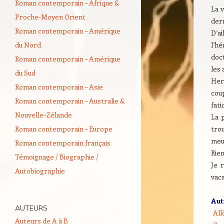
Roman contemporain – Afrique &
La 
Proche-Moyen Orient
der
Roman contemporain – Amérique
D’ai
du Nord
l’h
doc
Roman contemporain – Amérique
les 
du Sud
Herc
Roman contemporain – Asie
cou
Roman contemporain – Australie &
fati
Nouvelle-Zélande
La p
Roman contemporain – Europe
trou
meu
Roman contemporain français
Rien
Témoignage / Biographie /
Je 
Autobiographie
vaca
Aut
AUTEURS
All
Auteurs de A à B