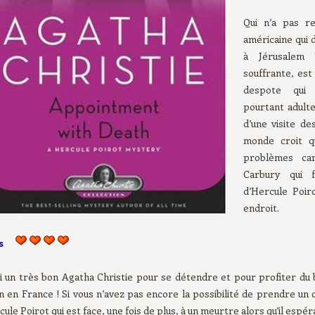
Qui n’a pas re
américaine qui 
à Jérusalem
souffrante, es
despote qui 
pourtant adulte
d’une visite de
monde croit q
problèmes car
Carbury qui f
d’Hercule Poi
endroit.
is
i un très bon Agatha Christie pour se détendre et pour profiter du b
in en France ! Si vous n’avez pas encore la possibilité de prendre un
ule Poirot qui est face, une fois de plus, à un meurtre alors qu’il espér