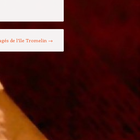
agés de l’île Tromelin
→