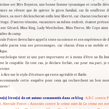
victime est Mrs Boynton, une bonne femme tyrannique et cruelle dét
niers ne rêvent que de quitter le giron familial, car ils souffrent d
lleurs, sa mort déclencherait enfin leur liberté, car chacun toucherai
éritage. D’autres témoins, vacanciers au même endroit, étaient présen
teur Gérard, Miss King, Lady Westholme, Miss Pierce, Mr Cope ainsi q
aides du camp.
ule Poirot devra faire appel à toute sa science et son expérience de 
pable parmi tous ses personnages, car chacun d’eux a un mobile e
dique.
sychologie tient ici une part importante et à moins d’être un fin lim
ve le coupable. En tout cas, je déclare forfait, car pour ma part, je n
rtrier.
 à dire sur le style d’écriture qui reste agréable et fluide.
recommande cette enquête pour ceux qui recherchent un bon mom
nces !
re(s) livre(s) de cet auteur commentés dans ce blog
:
A.B.C. contre P
ô, Hercule Poirot
–
Associés contre le crime suivi de Le crime est not