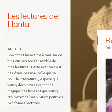
Les lectures de
Hanta
Navigation
R
Aller au contenu principal
Publ
ACCUEIL
Bonjour et bienvenue à tous sur ce
blog qui retrace l’ensemble de
mes lectures ! Cette aventure est
née d’une passion, celle que j’ai
pour la littérature. J’espère que
vous y découvrirez ce monde
magique des livres et que vous y
trouverez de l’inspiration pour vos
prochaines lectures.