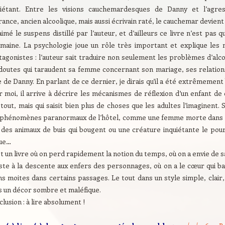
uiétant. Entre les visions cauchemardesques de Danny et l’agres
ance, ancien alcoolique, mais aussi écrivain raté, le cauchemar devient
 aimé le suspens distillé par l’auteur, et d’ailleurs ce livre n’est pas
umaine. La psychologie joue un rôle très important et explique les
agonistes : l’auteur sait traduire non seulement les problèmes d’alc
 doutes qui taraudent sa femme concernant son mariage, ses relation
 de Danny. En parlant de ce dernier, je dirais qu’il a été extrêmement b
r moi, il arrive à décrire les mécanismes de réflexion d’un enfant de
tout, mais qui saisit bien plus de choses que les adultes l’imaginent.
 phénomènes paranormaux de l’hôtel, comme une femme morte dans l
, des animaux de buis qui bougent ou une créature inquiétante le pour
ue…
t un livre où on perd rapidement la notion du temps, où on a envie de s
ste à la descente aux enfers des personnages, où on a le cœur qui bat
ns moites dans certains passages. Le tout dans un style simple, clair
s un décor sombre et maléfique.
lusion : à lire absolument !