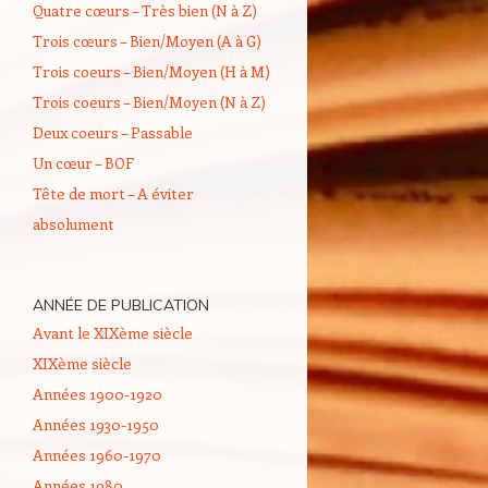
Quatre cœurs – Très bien (N à Z)
Trois cœurs – Bien/Moyen (A à G)
Trois coeurs – Bien/Moyen (H à M)
Trois coeurs – Bien/Moyen (N à Z)
Deux coeurs – Passable
Un cœur – BOF
Tête de mort – A éviter
absolument
ANNÉE DE PUBLICATION
Avant le XIXème siècle
XIXème siècle
Années 1900-1920
Années 1930-1950
Années 1960-1970
Années 1980