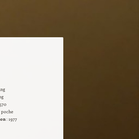
ing
ng
 570
de poche
ion
: 1977