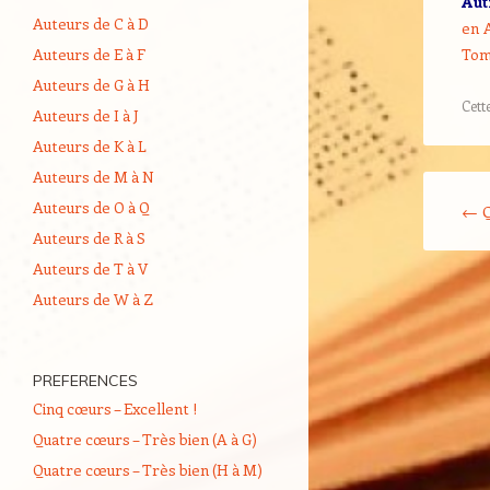
Aut
Auteurs de C à D
en 
Auteurs de E à F
Tom
Auteurs de G à H
Cett
Auteurs de I à J
Auteurs de K à L
Auteurs de M à N
Navigati
Auteurs de O à Q
←
Q
Auteurs de R à S
Auteurs de T à V
Auteurs de W à Z
PREFERENCES
Cinq cœurs – Excellent !
Quatre cœurs – Très bien (A à G)
Quatre cœurs – Très bien (H à M)