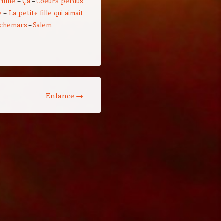
rume
–
Ça
–
Coeurs perdus
e
–
La petite fille qui aimait
uchemars
–
Salem
Enfance
→