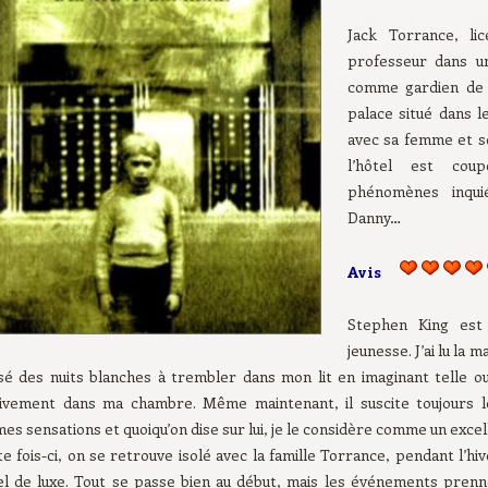
Jack Torrance, li
professeur dans un
comme gardien de l
palace situé dans l
avec sa femme et son
l’hôtel est co
phénomènes inqui
Danny…
Avis
Stephen King es
jeunesse. J’ai lu la m
sé des nuits blanches à trembler dans mon lit en imaginant telle ou
tivement dans ma chambre. Même maintenant, il suscite toujours
s sensations et quoiqu’on dise sur lui, je le considère comme un excel
e fois-ci, on se retrouve isolé avec la famille Torrance, pendant l’hiv
el de luxe. Tout se passe bien au début, mais les événements pre