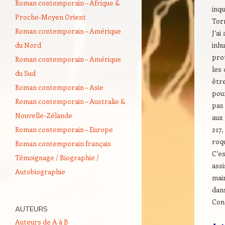
Roman contemporain – Afrique &
inq
Proche-Moyen Orient
Torr
Roman contemporain – Amérique
J’ai
du Nord
inh
prot
Roman contemporain – Amérique
les
du Sud
être
Roman contemporain – Asie
pou
Roman contemporain – Australie &
pas 
Nouvelle-Zélande
aux
Roman contemporain – Europe
217
roq
Roman contemporain français
C’es
Témoignage / Biographie /
assi
Autobiographie
mai
dan
Conc
AUTEURS
Auteurs de A à B