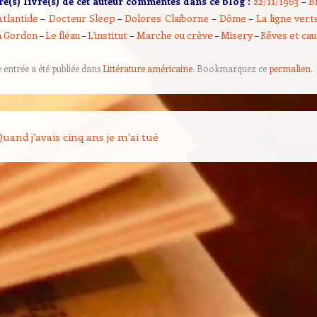
re(s) livre(s) de cet auteur commentés dans ce blog :
22/11/1963
–
B
Atlantide
–
Docteur Sleep
–
Dolores Claiborne
–
Dôme
–
La ligne vert
 Gordon
–
Le fléau
–
L’institut
–
Marche ou crève
–
Misery
–
Rêves et ca
e entrée a été publiée dans
Littérature américaine
. Bookmarquez ce
permalien
.
on des articles
uand j’avais cinq ans je m’ai tué