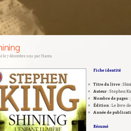
hining
ié le
7 décembre 2011
par
Hanta
Fiche identité
Titre du livre
: Shin
Auteur
: Stephen Ki
Nombre de pages
:
Édition
: Le livre 
Année de publicat
Résumé