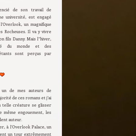
cencié de son travail de
e université, est engagé
’Overlook, un magnifique
es Rocheuses. Il va y vivre
 fils Danny. Mais l’’hiver,
upé du monde et des
étants sont perçus par
t un de mes auteurs de
ajorité de ces romans et j’ai
 telle créature se glisser
 le même engouement, les
lent auteur.
er, à l’Overlook Palace, un
nnent un tour extrêmement