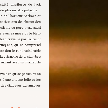
sivité manifeste de Jack
 de plus en plus palpable.
 que de l’horreur barbare et
 motivations de chacun des
oolisme du père, mais aussi
s avec sa mère ou le bien-
ien travaillé par l’auteur :
 cinq ans, qui ne comprend
 Son don le rend vulnérable
a baignoire de la chambre
suivant avec un maillet de
avoir ce qui se passe, où on
 à une vitesse folle et les
, des dialogues dynamiques