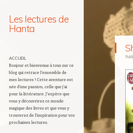
Les lectures de
Hanta
Navigation
S
Aller au contenu principal
Publ
ACCUEIL
Bonjour et bienvenue à tous sur ce
blog qui retrace l’ensemble de
mes lectures ! Cette aventure est
née d’une passion, celle que j’ai
pour la littérature. J’espère que
vous y découvrirez ce monde
magique des livres et que vous y
trouverez de l’inspiration pour vos
prochaines lectures.