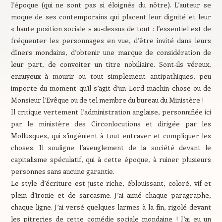
l’époque (qui ne sont pas si éloignés du nôtre). L’auteur se
moque de ses contemporains qui placent leur dignité et leur
« haute position sociale » au-dessus de tout : l’essentiel est de
fréquenter les personnages en vue, d’être invité dans leurs
dîners mondains, d’obtenir une marque de considération de
leur part, de convoiter un titre nobiliaire. Sont-ils véreux,
ennuyeux à mourir ou tout simplement antipathiques, peu
importe du moment qu’il s’agit d’un Lord machin chose ou de
Monsieur l’Evêque ou de tel membre du bureau du Ministère !
Il critique vertement l’administration anglaise, personnifiée ici
par le ministère des Circonlocutions et dirigée par les
Mollusques, qui s’ingénient à tout entraver et compliquer les
choses. Il souligne l’aveuglement de la société devant le
capitalisme spéculatif, qui à cette époque, à ruiner plusieurs
personnes sans aucune garantie.
Le style d’écriture est juste riche, éblouissant, coloré, vif et
plein d’ironie et de sarcasme. J’ai aimé chaque paragraphe,
chaque ligne. J’ai versé quelques larmes à la fin, rigolé devant
les pitreries de cette comédie sociale mondaine ! J’ai eu un