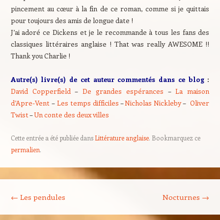
pincement au cœur à la fin de ce roman, comme si je quittais
pour toujours des amis de longue date !
J’ai adoré ce Dickens et je le recommande à tous les fans des
classiques littéraires anglaise ! That was really AWESOME !!
Thank you Charlie !
Autre(s) livre(s) de cet auteur commentés dans ce blog
:
David Copperfield
–
De grandes espérances
–
La maison
d’Apre-Vent
–
Les temps difficiles
–
Nicholas Nickleby
–
Oliver
Twist
–
Un conte des deux villes
Cette entrée a été publiée dans
Littérature anglaise
. Bookmarquez ce
permalien
.
Navigation des articles
←
Les pendules
Nocturnes
→