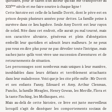
quotidien, pour le talent d’un auteur qui sait me transporter au
ème
XIX
siècle et me faire sourire à chaque ligne !
Cette histoire est celle de la famille Dorrit, dont le père est en
prison depuis plusieurs années pour dettes. La famille peine à
survivre dans ce lieu lugubre. Seule Amy Dorrit est leur rayon
de soleil. Née dans cet endroit, elle aurait pu mal tourné, mais
son caractère altruiste, généreux et plein d’abnégation
embellit leur quotidien et adoucit leurs malheurs. Je ne peux
pas vous en dire plus pour ne pas dévoiler toute l’intrigue, mais
sachez juste qu’ils vont vivre une succession d’aventures et de
retournements de situation.
Les personnages sont nombreux mais uniques à leur manière,
inoubliables dans leurs défauts et terriblement attachants
dans leur maladresse. Voici que je les cite pêle-mêle : Mr Dorrit
et ses enfants Fanny, Edouard et Amy, Arthur Clenman,
Pancks, la famille Meagles, Henry Gowan, les Merdle, Flora et
la tante Finching, les Mollusques, etc.
Mais au-delà de cette histoire, ce livre est juste merveilleux
lorsqu’il s’agit de disséquer les comportements sociaux de