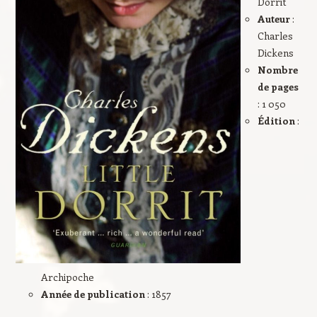
Dorrit
Auteur
:
Charles
Dickens
Nombre
de pages
: 1 050
Édition
:
Archipoche
Année de publication
: 1857