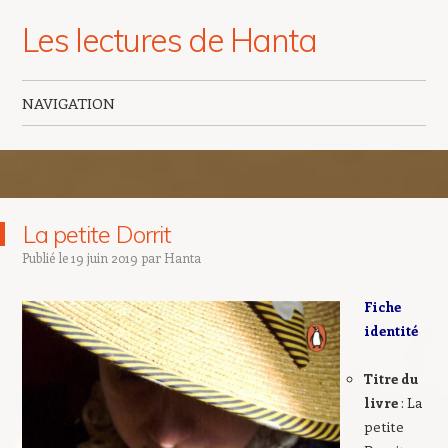
Les lectures de Hanta
NAVIGATION
Aller au contenu principal
La petite Dorrit
Publié le
19 juin 2019
par
Hanta
Fiche
identité
Titre du
livre
: La
petite