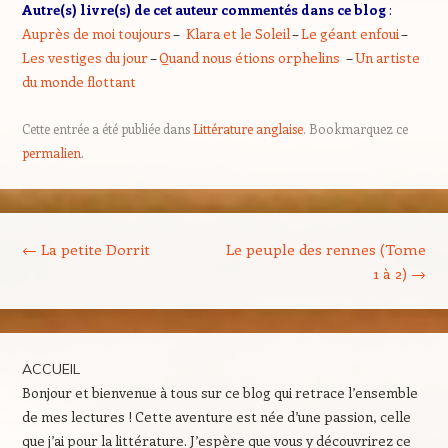
Autre(s) livre(s) de cet auteur commentés dans ce blog
:
Auprès de moi toujours
–
Klara et le Soleil
–
Le géant enfoui
–
Les vestiges du jour
–
Quand nous étions orphelins
–
Un artiste
du monde flottant
Cette entrée a été publiée dans
Littérature anglaise
. Bookmarquez ce
permalien
.
Navigation des articles
←
La petite Dorrit
Le peuple des rennes (Tome
1 à 2)
→
ACCUEIL
Bonjour et bienvenue à tous sur ce blog qui retrace l’ensemble
de mes lectures ! Cette aventure est née d’une passion, celle
que j’ai pour la littérature. J’espère que vous y découvrirez ce