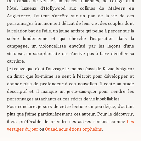
Des canaux de Venise aux places italiennes, de l’étage d’un
hôtel luxueux d’Hollywood aux collines de Malvern en
Angleterre, l’auteur s’arrête sur un pan de la vie de ces
personnages à un moment délicat de leur vie : des couples dont
la relation bat de l’aile, un jeune artiste qui peine à percer sur la
scène londonienne et qui cherche l’inspiration dans la
campagne, un violoncelliste envoûté par les leçons d’une
virtuose, un saxophoniste qui n’arrive pas à faire décoller sa
carrière.
Je trouve que c’est l’ouvrage le moins réussi de Kazuo Ishiguro :
on dirait que lui-même se sent à l’étroit pour développer et
donner plus de profondeur à ces nouvelles. Il reste au stade
descriptif et il manque un je-ne-sais-quoi pour rendre les
personnages attachants et ces récits de vie inoubliables.
Pour conclure, je sors de cette lecture un peu déçue, d’autant
plus que j’aime particulièrement cet auteur. Pour le découvrir,
il est préférable de prendre ces autres romans comme
Les
vestiges du jour
ou
Quand nous étions orphelins
.