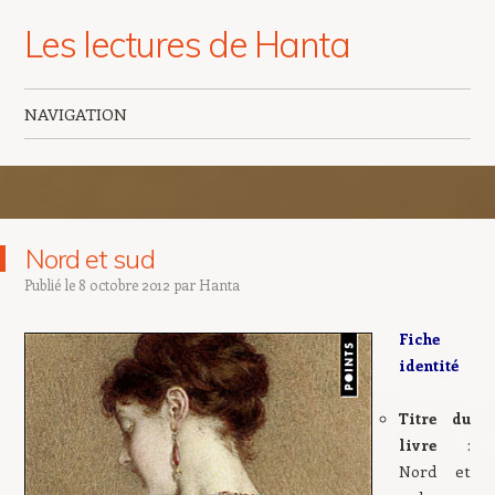
Les lectures de Hanta
NAVIGATION
Aller au contenu principal
Nord et sud
Publié le
8 octobre 2012
par
Hanta
Fiche
identité
Titre du
livre
:
Nord et