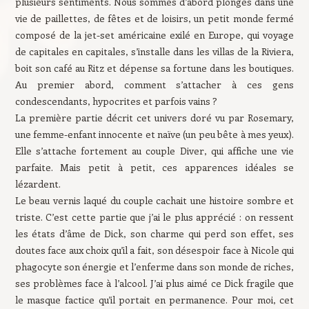
plusieurs sentiments. Nous sommes d’abord plongés dans une
vie de paillettes, de fêtes et de loisirs, un petit monde fermé
composé de la jet-set américaine exilé en Europe, qui voyage
de capitales en capitales, s’installe dans les villas de la Riviera,
boit son café au Ritz et dépense sa fortune dans les boutiques.
Au premier abord, comment s’attacher à ces gens
condescendants, hypocrites et parfois vains ?
La première partie décrit cet univers doré vu par Rosemary,
une femme-enfant innocente et naïve (un peu bête à mes yeux).
Elle s’attache fortement au couple Diver, qui affiche une vie
parfaite. Mais petit à petit, ces apparences idéales se
lézardent.
Le beau vernis laqué du couple cachait une histoire sombre et
triste. C’est cette partie que j’ai le plus apprécié : on ressent
les états d’âme de Dick, son charme qui perd son effet, ses
doutes face aux choix qu’il a fait, son désespoir face à Nicole qui
phagocyte son énergie et l’enferme dans son monde de riches,
ses problèmes face à l’alcool. J’ai plus aimé ce Dick fragile que
le masque factice qu’il portait en permanence. Pour moi, cet