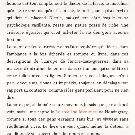
homme est tout simplement le dindon de la farce, le mouchoir
qu’on jette une fois qu’on l’ a utilisé, le petit jouet qui a servi et
qui finit au placard. Nicole, malgré son côté fragile et sa
psychologie vacillante, reste une petite gosse de riche, une
créature égoïste, qui croit acheter la vie des gens avec sa
fortune.
Le talent de l’auteur réside dans l’atmosphère qu’il décrit, dans
l’ambiance à la fois éthérée et sombre du livre, dans ces
descriptions de l’Europe de l’entre-deux-guerres, dans sa
manière d’entraîner le lecteur dans cet amour qui se délite et
cette folie entre les lignes. Par contre, ces dialogues m’ont
paru décousues, floues et imprécis, toujours en décalage par
rapport au contexte, comme si les gens parlaient pour ne rien
dire.
La note que j’ai donnée reste moyenne. Je sais que ça n’a rien à
voir, mais il me rappelle
Le soleil se lève aussi
de Hemingway,
comme si tous ces gens erraient sans but, et vivaient sans
réellement vivre. Le livre en vaut quand même le détour, à
condition de vous accrocher de temps en temps.