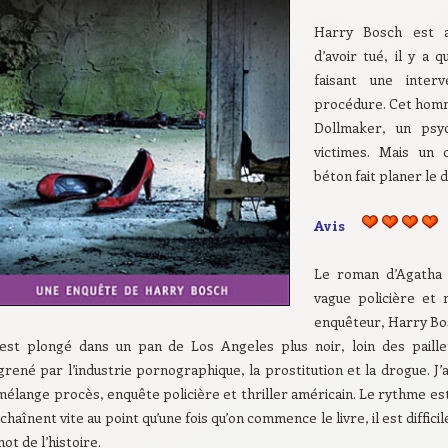
Harry Bosch est a
d’avoir tué, il y a 
faisant une inter
procédure. Cet homm
Dollmaker, un psyc
victimes. Mais un 
béton fait planer le
Avis
Le roman d’Agatha 
vague policière et 
enquêteur, Harry Bo
est plongé dans un pan de Los Angeles plus noir, loin des paille
grené par l’industrie pornographique, la prostitution et la drogue. J
mélange procès, enquête policière et thriller américain. Le rythme e
chaînent vite au point qu’une fois qu’on commence le livre, il est diffici
mot de l’histoire.