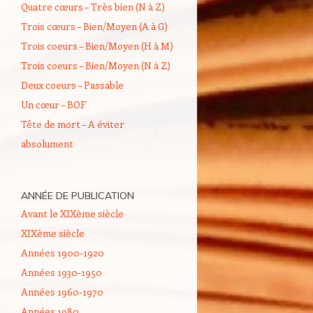
Quatre cœurs – Très bien (N à Z)
Trois cœurs – Bien/Moyen (A à G)
Trois coeurs – Bien/Moyen (H à M)
Trois coeurs – Bien/Moyen (N à Z)
Deux coeurs – Passable
Un cœur – BOF
Tête de mort – A éviter
absolument
ANNÉE DE PUBLICATION
Avant le XIXème siècle
XIXème siècle
Années 1900-1920
Années 1930-1950
Années 1960-1970
Années 1980