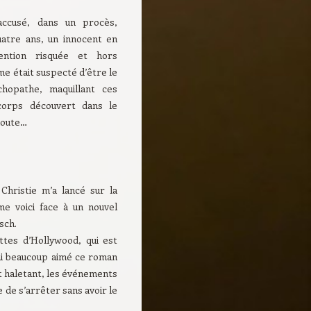
ccusé, dans un procès,
quatre ans, un innocent en
vention risquée et hors
e était suspecté d’être le
hopathe, maquillant ces
corps découvert dans le
 doute…
Christie m’a lancé sur la
me voici face à un nouvel
sch.
ttes d’Hollywood, qui est
’ai beaucoup aimé ce roman
st haletant, les événements
le de s’arrêter sans avoir le