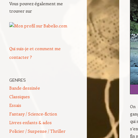
Vous pouvez également me
trouver sur
Qui suis-je et comment me
contacter ?
GENRES
Bande dessinée
Classiques
Essais
On 
Fantasy / Science-fiction
gan
qui 
Livres enfants & ados
s’en
Policier / Suspense / Thriller
fin 