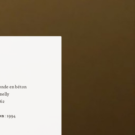
londe en béton
nelly
462
ion
: 1994