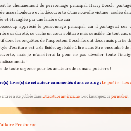
suit le cheminement du personnage principal, Harry Bosch, partagé
ée assez houleuse et la découverte d’une nouvelle victime, coulée da
ée et étranglée par une lanière de cuir.
i beaucoup apprécié le personnage principal, car il partageait ses
ière sa dureté, se cache un cœur solitaire mais sensible. En tout cas, 
tif donc les enquêtes de l’inspecteur Bosch feront désormais partie d
tyle d’écriture est très fluide, agréable à lire sans être encombré de 
ouverte, mais je m’arrêterai là pour ne pas dévoiler toute l’intr
ondissements !
re de toute urgence pour les amateurs de romans policiers !
re(s) livre(s) de cet auteur commentés dans ce blog :
Le poète
–
Les 
e entrée a été publiée dans
Littérature américaine
. Bookmarquez ce
permalien
.
on des articles
’affaire Protheroe