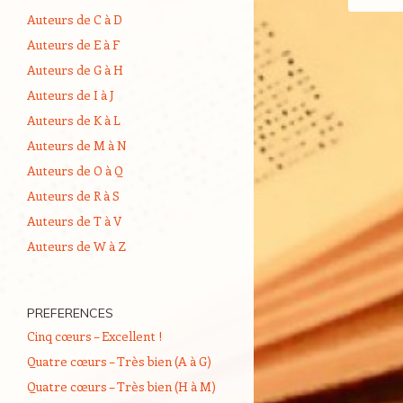
Auteurs de C à D
Auteurs de E à F
Auteurs de G à H
Auteurs de I à J
Auteurs de K à L
Auteurs de M à N
Auteurs de O à Q
Auteurs de R à S
Auteurs de T à V
Auteurs de W à Z
PREFERENCES
Cinq cœurs – Excellent !
Quatre cœurs – Très bien (A à G)
Quatre cœurs – Très bien (H à M)