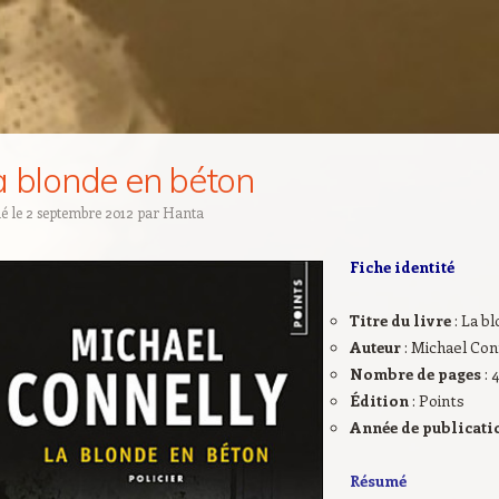
a blonde en béton
ié le
2 septembre 2012
par
Hanta
Fiche identité
Titre du livre
: La b
Auteur
: Michael Con
Nombre de pages
: 
Édition
: Points
Année de publicat
Résumé