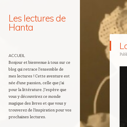
Les lectures de
Hanta
Navigation
L
Aller au contenu principal
Publ
ACCUEIL
Bonjour et bienvenue à tous sur ce
blog qui retrace l’ensemble de
mes lectures ! Cette aventure est
née d’une passion, celle que j’ai
pour la littérature. J’espère que
vous y découvrirez ce monde
magique des livres et que vous y
trouverez de l’inspiration pour vos
prochaines lectures.