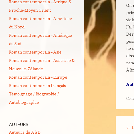
Roman contemporain – Afrique &
On 
Proche-Moyen Orient
priv
Roman contemporain – Amérique
viol
du Nord
J’a
Derr
Roman contemporain – Amérique
posi
du Sud
Le s
Roman contemporain – Asie
déc
Roman contemporain – Australie &
reb
Nouvelle-Zélande
À li
Roman contemporain – Europe
Aut
Roman contemporain français
Témoignage / Biographie /
Cett
Autobiographie
Navigati
AUTEURS
←
L
Auteurs de A à B