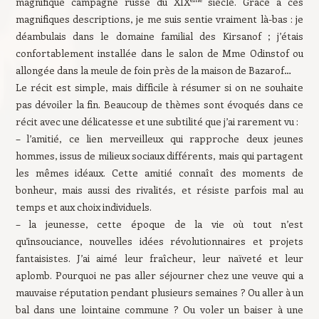
magnifique campagne russe du XIX
siècle. Grâce à ces
magnifiques descriptions, je me suis sentie vraiment là-bas : je
déambulais dans le domaine familial des Kirsanof ; j’étais
confortablement installée dans le salon de Mme Odinstof ou
allongée dans la meule de foin près de la maison de Bazarof…
Le récit est simple, mais difficile à résumer si on ne souhaite
pas dévoiler la fin. Beaucoup de thèmes sont évoqués dans ce
récit avec une délicatesse et une subtilité que j’ai rarement vu :
– l’amitié, ce lien merveilleux qui rapproche deux jeunes
hommes, issus de milieux sociaux différents, mais qui partagent
les mêmes idéaux. Cette amitié connaît des moments de
bonheur, mais aussi des rivalités, et résiste parfois mal au
temps et aux choix individuels.
– la jeunesse, cette époque de la vie où tout n’est
qu’insouciance, nouvelles idées révolutionnaires et projets
fantaisistes. J’ai aimé leur fraîcheur, leur naïveté et leur
aplomb. Pourquoi ne pas aller séjourner chez une veuve qui a
mauvaise réputation pendant plusieurs semaines ? Ou aller à un
bal dans une lointaine commune ? Ou voler un baiser à une