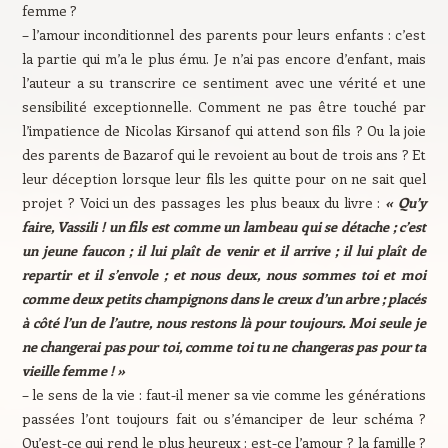
femme ?
– l’amour inconditionnel des parents pour leurs enfants : c’est
la partie qui m’a le plus ému. Je n’ai pas encore d’enfant, mais
l’auteur a su transcrire ce sentiment avec une vérité et une
sensibilité exceptionnelle. Comment ne pas être touché par
l’impatience de Nicolas Kirsanof qui attend son fils ? Ou la joie
des parents de Bazarof qui le revoient au bout de trois ans ? Et
leur déception lorsque leur fils les quitte pour on ne sait quel
projet ? Voici un des passages les plus beaux du livre :
« Qu’y
faire, Vassili ! un fils est comme un lambeau qui se détache ; c’est
un jeune faucon ; il lui plaît de venir et il arrive ; il lui plaît de
repartir et il s’envole ; et nous deux, nous sommes toi et moi
comme deux petits champignons dans le creux d’un arbre ; placés
à côté l’un de l’autre, nous restons là pour toujours. Moi seule je
ne changerai pas pour toi, comme toi tu ne changeras pas pour ta
vieille femme ! »
– le sens de la vie : faut-il mener sa vie comme les générations
passées l’ont toujours fait ou s’émanciper de leur schéma ?
Qu’est-ce qui rend le plus heureux : est-ce l’amour ? la famille ?