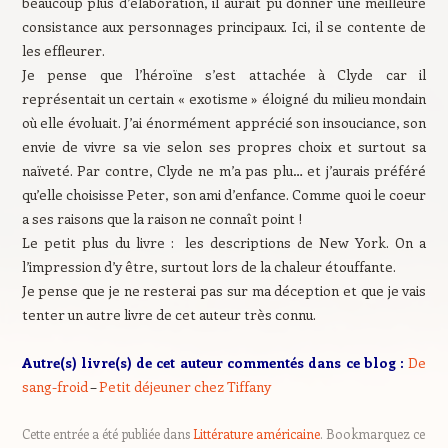
beaucoup plus d’élaboration, il aurait pu donner une meilleure
consistance aux personnages principaux. Ici, il se contente de
les effleurer.
Je pense que l’héroïne s’est attachée à Clyde car il
représentait un certain « exotisme » éloigné du milieu mondain
où elle évoluait. J’ai énormément apprécié son insouciance, son
envie de vivre sa vie selon ses propres choix et surtout sa
naïveté. Par contre, Clyde ne m’a pas plu… et j’aurais préféré
qu’elle choisisse Peter, son ami d’enfance. Comme quoi le coeur
a ses raisons que la raison ne connaît point !
Le petit plus du livre : les descriptions de New York. On a
l’impression d’y être, surtout lors de la chaleur étouffante.
Je pense que je ne resterai pas sur ma déception et que je vais
tenter un autre livre de cet auteur très connu.
Autre(s) livre(s) de cet auteur commentés dans ce blog :
De
sang-froid
–
Petit déjeuner chez Tiffany
Cette entrée a été publiée dans
Littérature américaine
. Bookmarquez ce