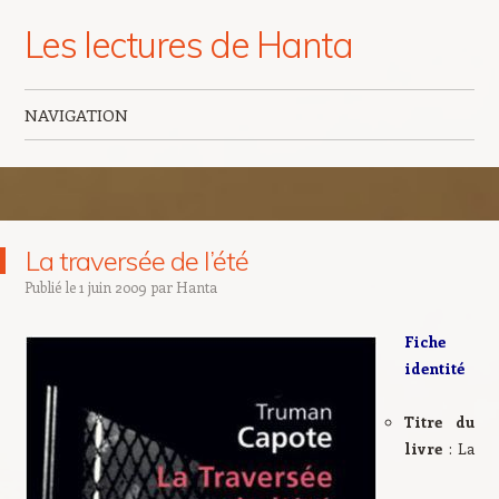
Les lectures de Hanta
NAVIGATION
Aller au contenu principal
La traversée de l’été
Publié le
1 juin 2009
par
Hanta
Fiche
identité
Titre du
livre
: La