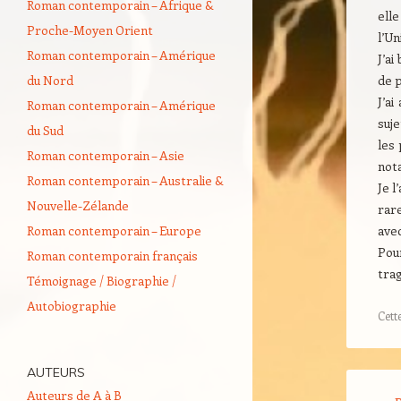
Roman contemporain – Afrique &
elle
Proche-Moyen Orient
l’Un
Roman contemporain – Amérique
J’a
du Nord
de p
J’a
Roman contemporain – Amérique
suje
du Sud
les 
Roman contemporain – Asie
not
Roman contemporain – Australie &
Je l
Nouvelle-Zélande
rare
Roman contemporain – Europe
ave
Pou
Roman contemporain français
trag
Témoignage / Biographie /
Autobiographie
Cett
AUTEURS
Navigati
Auteurs de A à B