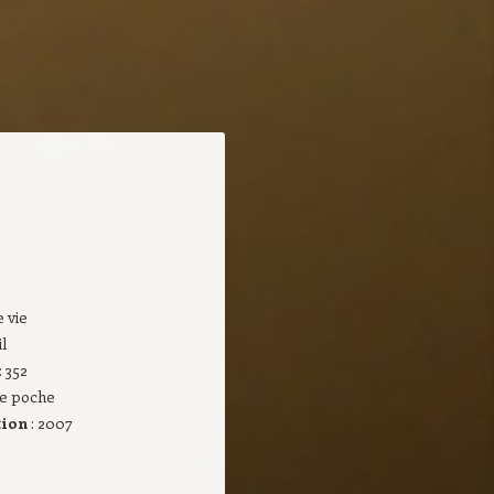
e vie
l
: 352
 de poche
tion
: 2007