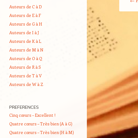
←
P
Auteurs de C à D
Auteurs de E à F
Auteurs de G à H
Auteurs de I à J
Auteurs de K à L
Auteurs de M à N
Auteurs de O à Q
Auteurs de R à S
Auteurs de T à V
Auteurs de W à Z
PREFERENCES
Cinq cœurs – Excellent !
Quatre cœurs – Très bien (A à G)
Quatre cœurs – Très bien (H à M)