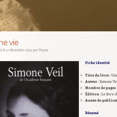
ne vie
ié le
17 décembre 2019
par
Hanta
Fiche identité
Titre du livre
: Un
Auteur
: Simone Vei
Nombre de pages
Édition
: Le livre
Année de publica
Résumé