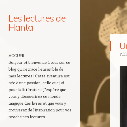
Les lectures de
Hanta
Navigation
U
Aller au contenu principal
Publ
ACCUEIL
Bonjour et bienvenue à tous sur ce
blog qui retrace l’ensemble de
mes lectures ! Cette aventure est
née d’une passion, celle que j’ai
pour la littérature. J’espère que
vous y découvrirez ce monde
magique des livres et que vous y
trouverez de l’inspiration pour vos
prochaines lectures.