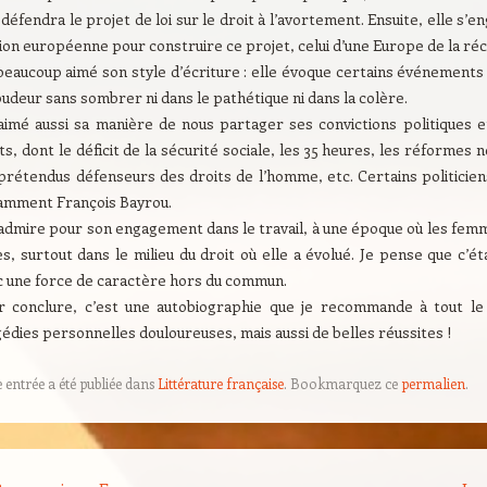
 défendra le projet de loi sur le droit à l’avortement. Ensuite, elle s’
ion européenne pour construire ce projet, celui d’une Europe de la réco
i beaucoup aimé son style d’écriture : elle évoque certains événement
udeur sans sombrer ni dans le pathétique ni dans la colère.
i aimé aussi sa manière de nous partager ses convictions politiques e
ts, dont le déficit de la sécurité sociale, les 35 heures, les réformes
prétendus défenseurs des droits de l’homme, etc. Certains politicien
amment François Bayrou.
’admire pour son engagement dans le travail, à une époque où les femme
s, surtout dans le milieu du droit où elle a évolué. Je pense que c’é
c une force de caractère hors du commun.
r conclure, c’est une autobiographie que je recommande à tout le
édies personnelles douloureuses, mais aussi de belles réussites !
e entrée a été publiée dans
Littérature française
. Bookmarquez ce
permalien
.
on des articles