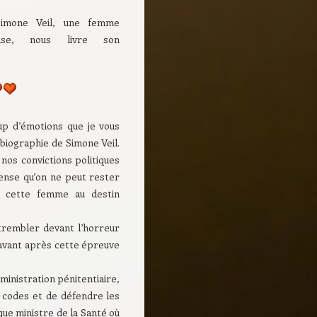
Simone Veil, une femme
çaise, nous livre son
up d’émotions que je vous
biographie de Simone Veil.
 nos convictions politiques
ense qu’on ne peut rester
 à cette femme au destin
rembler devant l’horreur
l’avant après cette épreuve
ministration pénitentiaire,
s codes et de défendre les
que ministre de la Santé où