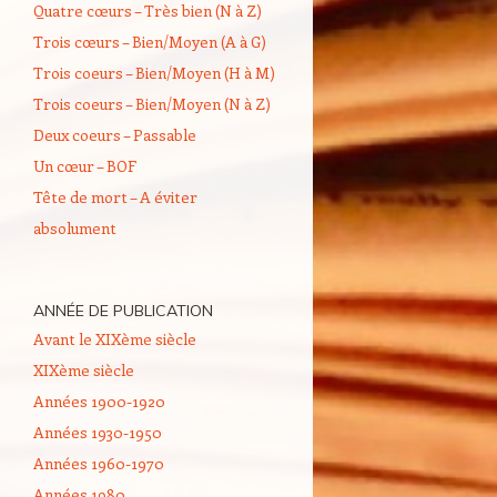
Quatre cœurs – Très bien (N à Z)
Trois cœurs – Bien/Moyen (A à G)
Trois coeurs – Bien/Moyen (H à M)
Trois coeurs – Bien/Moyen (N à Z)
Deux coeurs – Passable
Un cœur – BOF
Tête de mort – A éviter
absolument
ANNÉE DE PUBLICATION
Avant le XIXème siècle
XIXème siècle
Années 1900-1920
Années 1930-1950
Années 1960-1970
Années 1980