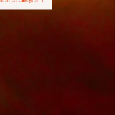
colère des aubergines
→