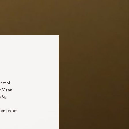
et moi
e Vigan
 285
ion
: 2007