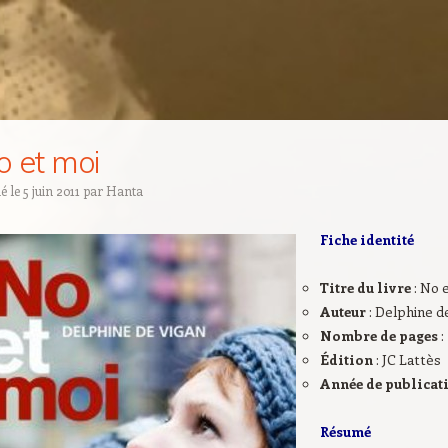
o et moi
ié le
5 juin 2011
par
Hanta
Fiche identité
Titre du livre
: No 
Auteur
: Delphine d
Nombre de pages
:
Édition
: JC Lattès
Année de publicat
Résumé