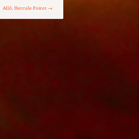
Allô, Hercule Poirot
→