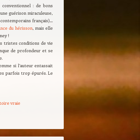
 conventionnel : de bons
 une guérison miraculeuse,
rs contemporains français)…
ance du hérisson
, mais elle
ney !
s tristes conditions de vie
anque de profondeur et se
e.
omme si l’auteur entassait
ues parfois trop épurés. Le
toire vraie