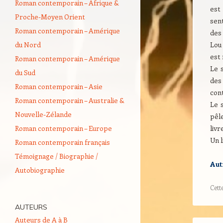
Roman contemporain – Afrique &
est
Proche-Moyen Orient
sen
Roman contemporain – Amérique
des 
du Nord
Lou
est 
Roman contemporain – Amérique
Le s
du Sud
des
Roman contemporain – Asie
con
Roman contemporain – Australie &
Le 
Nouvelle-Zélande
pêle
Roman contemporain – Europe
livr
Un l
Roman contemporain français
Témoignage / Biographie /
Aut
Autobiographie
Cett
AUTEURS
Auteurs de A à B