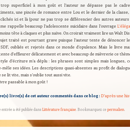
 trop superficiel à mon goût et l’auteur ne dépasse pas le cadre
timents, une pincée de romance entre Lou et le dernier de la classe,
clichés ici et là (pour ne pas trop se différencier des autres auteu
 me rappelle beaucoup l’adolescente suicidaire dans l’ouvrage
L’élég
moins tête à claques et plus naïve. On croirait vraiment lire un Walt Dis
ujet traité est pourtant grave puisque l’auteur tente de dénoncer le
 SDF, oubliés et rejetés dans ce monde d’opulence. Mais le livre m
tente d’effleurer délicatement et avec beaucoup de mièvrerie ce thèm
style d’écriture m’a déplu : les phrases sont simples mais longues, c
-mêle ses idées. Les descriptions quasi-absentes au profit de dialog
e se lit vite, mais s’oublie tout aussi vite.
ivre passable à mon goût !
re(s) livre(s) de cet auteur commentés dans ce blog :
D’après une his
e entrée a été publiée dans
Littérature française
. Bookmarquez ce
permalien
.