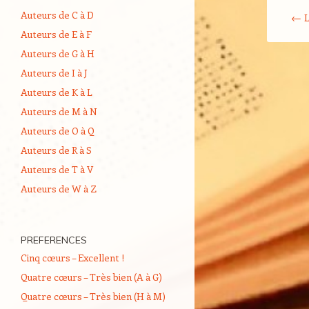
Navigati
Auteurs de C à D
←
L
Auteurs de E à F
Auteurs de G à H
Auteurs de I à J
Auteurs de K à L
Auteurs de M à N
Auteurs de O à Q
Auteurs de R à S
Auteurs de T à V
Auteurs de W à Z
PREFERENCES
Cinq cœurs – Excellent !
Quatre cœurs – Très bien (A à G)
Quatre cœurs – Très bien (H à M)