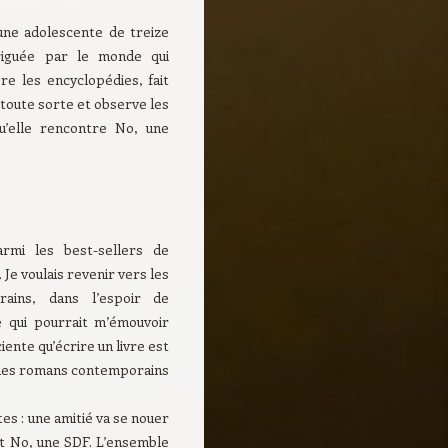
une adolescente de treize
riguée par le monde qui
ore les encyclopédies, fait
toute sorte et observe les
qu’elle rencontre No, une
armi les best-sellers de
 Je voulais revenir vers les
ains, dans l’espoir de
 qui pourrait m’émouvoir
iente qu’écrire un livre est
vec les romans contemporains
tes : une amitié va se nouer
et No, une SDF. L’ensemble