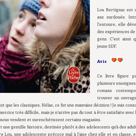
Lou Bertignac est 
ans surdouée. Int
l’entoure, elle dév
des expériences de 
gens. C’est ainsi 
jeune SDF.
Avis
Ce livre figure p
plusieurs enseignes.
romans contempor
trouver un ouvrage
nt que les classiques. Hélas, ce fut une mauvaise décision ! Je suis consc
xercice très difficile, mais je n’arrive pas du tout à être satisfaite a
 nous vendent et surenchérissent certains magasins.
t une gentille histoire, destinée plutôt à des adolescents qu’à des adul
re Lou, une adolescente précoce mal à l’aise chez elle et en classe, 