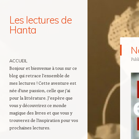
Les lectures de
Hanta
Navigation
N
Aller au contenu principal
Publ
ACCUEIL
Bonjour et bienvenue à tous sur ce
blog qui retrace l’ensemble de
mes lectures ! Cette aventure est
née d’une passion, celle que j’ai
pour la littérature. J’espère que
vous y découvrirez ce monde
magique des livres et que vous y
trouverez de l’inspiration pour vos
prochaines lectures.