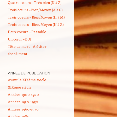
Quatre cœurs – Très bien (N à Z)
Trois cœurs – Bien/Moyen (A à G)
Trois coeurs – Bien/Moyen (H à M)
Trois coeurs – Bien/Moyen (N à Z)
Deux coeurs – Passable
Un cœur – BOF
Tête de mort – A éviter
absolument
ANNÉE DE PUBLICATION
Avant le XIXème siècle
XIXème siècle
Années 1900-1920
Années 1930-1950
Années 1960-1970
Années 1980