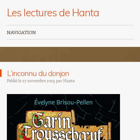
Les lectures de Hanta
NAVIGATION
Aller au contenu principal
L’inconnu du donjon
Publié le
27 novembre 2019
par
Hanta