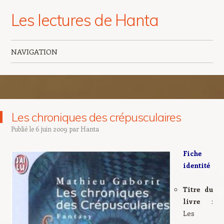
Les lectures de Hanta
NAVIGATION
Aller au contenu principal
Les chroniques des crépusculaires
Publié le
6 juin 2009
par
Hanta
Fiche
identité
Titre du
livre
:
Les