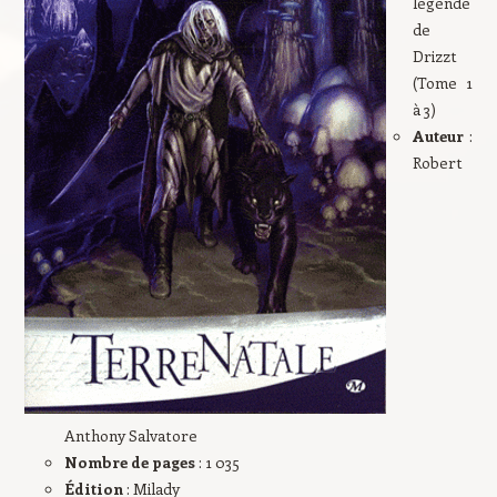
légende
de
Drizzt
(Tome 1
à 3)
Auteur
:
Robert
Anthony Salvatore
Nombre de pages
: 1 035
Édition
: Milady