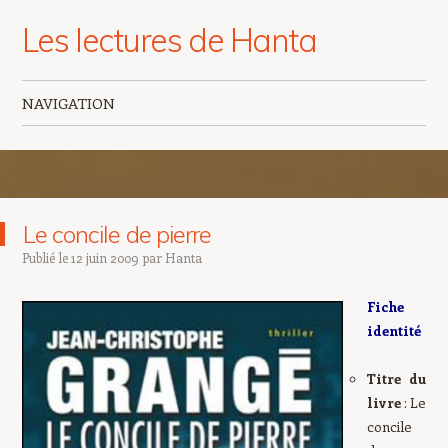
Les lectures de Hanta
NAVIGATION
Aller au contenu principal
Le concile de pierre
Publié le
12 juin 2009
par
Hanta
Fiche
identité
Titre du
livre
: Le
concile