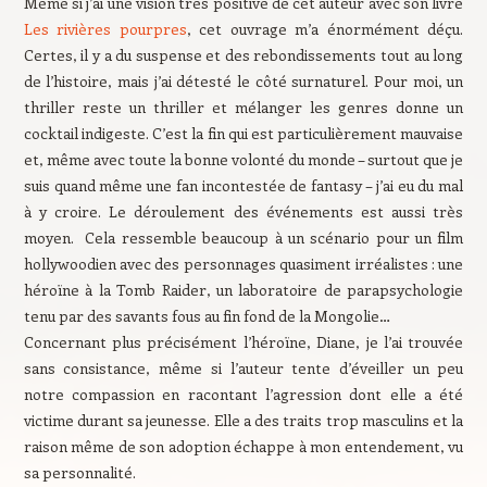
Même si j’ai une vision très positive de cet auteur avec son livre
Les rivières pourpres
, cet ouvrage m’a énormément déçu.
Certes, il y a du suspense et des rebondissements tout au long
de l’histoire, mais j’ai détesté le côté surnaturel. Pour moi, un
thriller reste un thriller et mélanger les genres donne un
cocktail indigeste. C’est la fin qui est particulièrement mauvaise
et, même avec toute la bonne volonté du monde – surtout que je
suis quand même une fan incontestée de fantasy – j’ai eu du mal
à y croire. Le déroulement des événements est aussi très
moyen. Cela ressemble beaucoup à un scénario pour un film
hollywoodien avec des personnages quasiment irréalistes : une
héroïne à la Tomb Raider, un laboratoire de parapsychologie
tenu par des savants fous au fin fond de la Mongolie…
Concernant plus précisément l’héroïne, Diane, je l’ai trouvée
sans consistance, même si l’auteur tente d’éveiller un peu
notre compassion en racontant l’agression dont elle a été
victime durant sa jeunesse. Elle a des traits trop masculins et la
raison même de son adoption échappe à mon entendement, vu
sa personnalité.