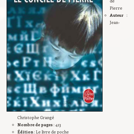
de
Pierre
Auteur
:
Jean-
Christophe Grangé
Nombre de pages
: 413
Édition
: Le livre de poche