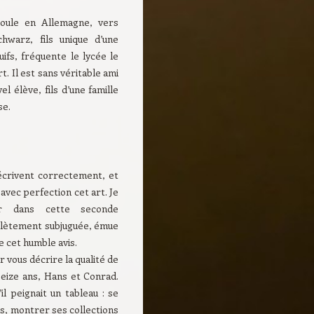
roule en Allemagne, vers
hwarz, fils unique d’une
juifs, fréquente le lycée le
t. Il est sans véritable ami
el élève, fils d’une famille
se.
 écrivent correctement, et
 avec perfection cet art. Je
ur dans cette seconde
omplètement subjuguée, émue
ve cet humble avis.
vous décrire la qualité de
 seize ans, Hans et Conrad.
l peignait un tableau : se
s, montrer ses collections