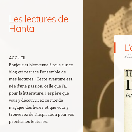
Les lectures de
Hanta
Navigation
L’
Aller au contenu principal
Publ
ACCUEIL
Bonjour et bienvenue à tous sur ce
blog qui retrace l’ensemble de
mes lectures ! Cette aventure est
née d’une passion, celle que j’ai
pour la littérature. J’espère que
vous y découvrirez ce monde
magique des livres et que vous y
trouverez de l’inspiration pour vos
prochaines lectures.