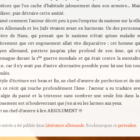
pièces que l’on cache d’habitude jalousement dans son armoire… Mai
iliser, puis détruire cette amitié.
 aimé comment l’auteur décrit peu à peu l’emprise du nazisme sur la ville
es Allemands et les Juifs vivaient avant en harmonie. Un des personn
père de Hans, qui pensait que le nazisme n’était qu’une maladie su
cèrement que cet engouement allait vite disparaître ; cet homme qu
oyen allemand, patriote jusqu’au plus profond de son âme, qui s’
ère
lemagne durant la 1
guerre mondiale et qui était contre la mentalité
e, car il n’y avait pas d’autre alternative possible pour lui une fois to
oulés.
tyle d’écriture est beau et fin, un chef-d’œuvre de perfection et de simp
s ce récit qui touche profondément l’âme : l’auteur a su traduire av
talgie du passé et la tristesse sans sombrer une seule fois dans l
uement est si bouleversant que j’en ai eu les larmes aux yeux.
st un chef-d’œuvre à lire ABSOLUMENT !!!
e entrée a été publiée dans
Littérature allemande
. Bookmarquez ce
permalien
.