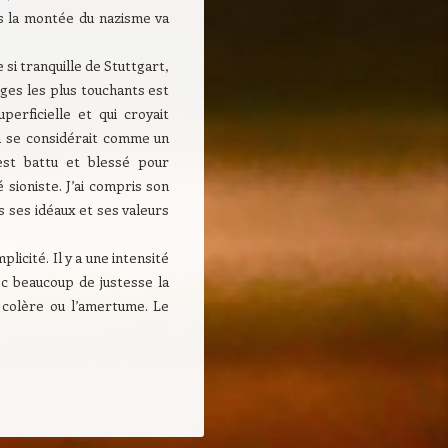
s la montée du nazisme va
 si tranquille de Stuttgart,
ages les plus touchants est
perficielle et qui croyait
i se considérait comme un
est battu et blessé pour
 sioniste. J’ai compris son
us ses idéaux et ses valeurs
licité. Il y a une intensité
ec beaucoup de justesse la
a colère ou l’amertume. Le