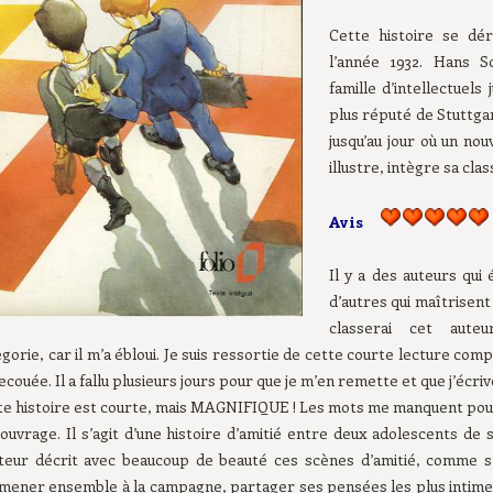
Cette histoire se dé
l’année 1932. Hans Sc
famille d’intellectuels 
plus réputé de Stuttgar
jusqu’au jour où un nouv
illustre, intègre sa clas
Avis
Il y a des auteurs qui
d’autres qui maîtrisent
classerai cet aute
gorie, car il m’a ébloui. Je suis ressortie de cette courte lecture c
ecouée. Il a fallu plusieurs jours pour que je m’en remette et que j’écri
te histoire est courte, mais MAGNIFIQUE ! Les mots me manquent pour 
ouvrage. Il s’agit d’une histoire d’amitié entre deux adolescents de
uteur décrit avec beaucoup de beauté ces scènes d’amitié, comme s’i
mener ensemble à la campagne, partager ses pensées les plus intime