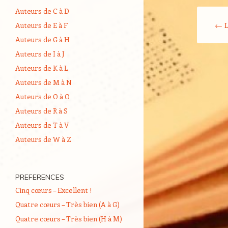
Auteurs de C à D
Navigati
←
L
Auteurs de E à F
Auteurs de G à H
Auteurs de I à J
Auteurs de K à L
Auteurs de M à N
Auteurs de O à Q
Auteurs de R à S
Auteurs de T à V
Auteurs de W à Z
PREFERENCES
Cinq cœurs – Excellent !
Quatre cœurs – Très bien (A à G)
Quatre cœurs – Très bien (H à M)