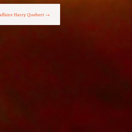
l’affaire Harry Quebert
→