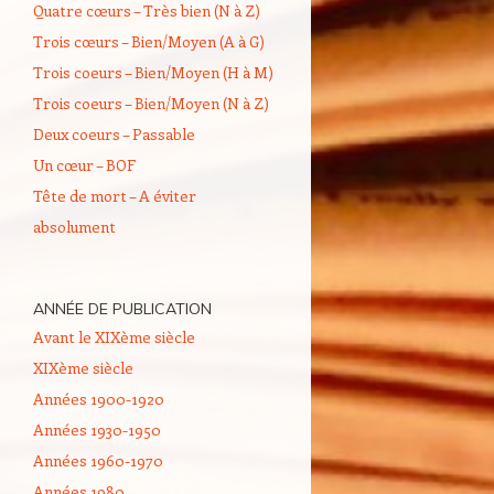
Quatre cœurs – Très bien (N à Z)
Trois cœurs – Bien/Moyen (A à G)
Trois coeurs – Bien/Moyen (H à M)
Trois coeurs – Bien/Moyen (N à Z)
Deux coeurs – Passable
Un cœur – BOF
Tête de mort – A éviter
absolument
ANNÉE DE PUBLICATION
Avant le XIXème siècle
XIXème siècle
Années 1900-1920
Années 1930-1950
Années 1960-1970
Années 1980