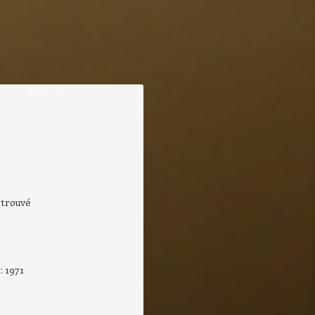
retrouvé
n
: 1971