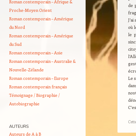
Roman contemporain – Afrique &
de 
Proche-Moyen Orient
frag
Roman contemporain – Amérique
J’ai
du Nord
où l
le 
Roman contemporain – Amérique
sin
du Sud
cit
Roman contemporain – Asie
l’Al
Roman contemporain – Australie &
gest
Nouvelle-Zélande
écr
Roman contemporain – Europe
Le s
dan
Roman contemporain français
nos
Témoignage / Biographie /
déno
Autobiographie
C’e
Cett
AUTEURS
Auteurs de A à B