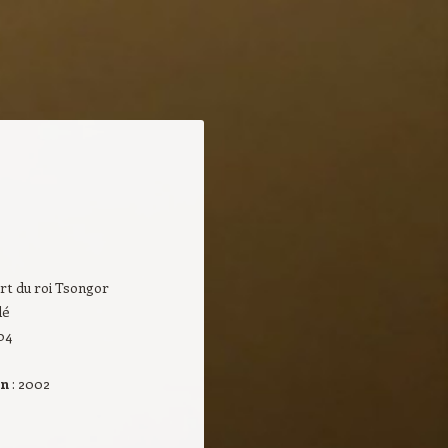
ort du roi Tsongor
dé
204
on
: 2002