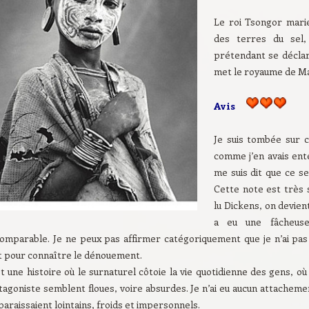
Le roi Tsongor marie 
des terres du sel
prétendant se déclare
met le royaume de Ma
Avis
Je suis tombée sur 
comme j’en avais ent
me suis dit que ce se
Cette note est très s
lu Dickens, on devien
a eu une fâcheus
comparable. Je ne peux pas affirmer catégoriquement que je n’ai pas ai
t pour connaître le dénouement.
t une histoire où le surnaturel côtoie la vie quotidienne des gens, o
agoniste semblent floues, voire absurdes. Je n’ai eu aucun attachement
araissaient lointains, froids et impersonnels.