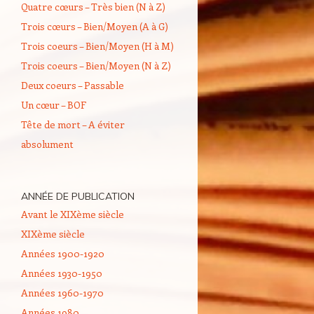
Quatre cœurs – Très bien (N à Z)
Trois cœurs – Bien/Moyen (A à G)
Trois coeurs – Bien/Moyen (H à M)
Trois coeurs – Bien/Moyen (N à Z)
Deux coeurs – Passable
Un cœur – BOF
Tête de mort – A éviter
absolument
ANNÉE DE PUBLICATION
Avant le XIXème siècle
XIXème siècle
Années 1900-1920
Années 1930-1950
Années 1960-1970
Années 1980