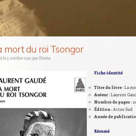
a mort du roi Tsongor
ié le
5 octobre 2011
par
Hanta
Fiche identité
Titre du livre
: La m
Auteur
: Laurent Gau
Nombre de pages
: 
Édition
: Actes Sud
Année de publicati
Résumé