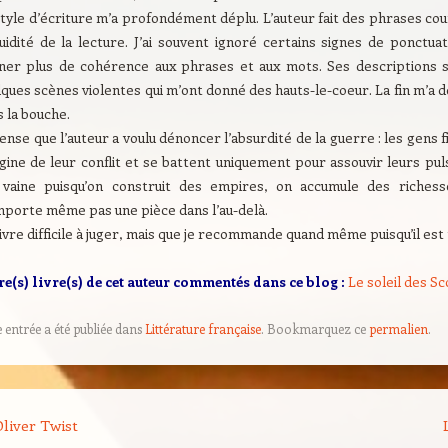
tyle d’écriture m’a profondément déplu. L’auteur fait des phrases co
fluidité de la lecture. J’ai souvent ignoré certains signes de ponctu
ner plus de cohérence aux phrases et aux mots. Ses descriptions so
ques scènes violentes qui m’ont donné des hauts-le-coeur. La fin m’a
 la bouche.
ense que l’auteur a voulu dénoncer l’absurdité de la guerre : les gens 
igine de leur conflit et se battent uniquement pour assouvir leurs puls
 vaine puisqu’on construit des empires, on accumule des riches
mporte même pas une pièce dans l’au-delà.
ivre difficile à juger, mais que je recommande quand même puisqu’il est
re(s) livre(s) de cet auteur commentés dans ce blog :
Le soleil des Sc
e entrée a été publiée dans
Littérature française
. Bookmarquez ce
permalien
.
on des articles
liver Twist