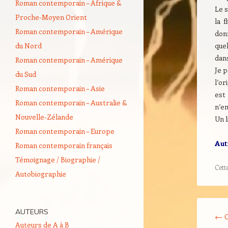
Roman contemporain – Afrique &
Le s
Proche-Moyen Orient
la 
Roman contemporain – Amérique
don
du Nord
quel
dans
Roman contemporain – Amérique
Je p
du Sud
l’or
Roman contemporain – Asie
est
Roman contemporain – Australie &
n’e
Nouvelle-Zélande
Un l
Roman contemporain – Europe
Aut
Roman contemporain français
Témoignage / Biographie /
Cett
Autobiographie
Navigati
AUTEURS
←
O
Auteurs de A à B