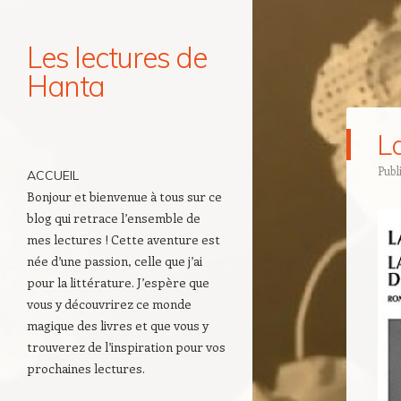
Les lectures de
Hanta
Navigation
L
Aller au contenu principal
Publ
ACCUEIL
Bonjour et bienvenue à tous sur ce
blog qui retrace l’ensemble de
mes lectures ! Cette aventure est
née d’une passion, celle que j’ai
pour la littérature. J’espère que
vous y découvrirez ce monde
magique des livres et que vous y
trouverez de l’inspiration pour vos
prochaines lectures.