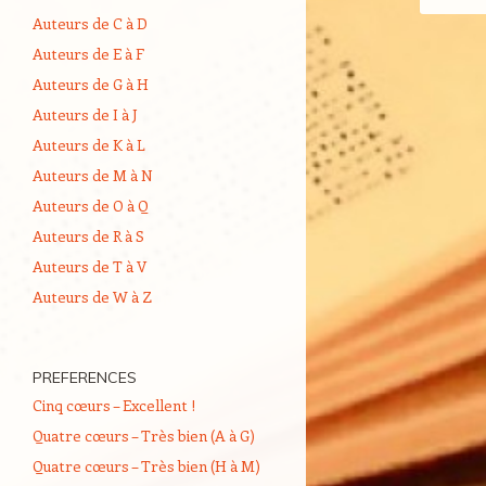
Auteurs de C à D
Auteurs de E à F
Auteurs de G à H
Auteurs de I à J
Auteurs de K à L
Auteurs de M à N
Auteurs de O à Q
Auteurs de R à S
Auteurs de T à V
Auteurs de W à Z
PREFERENCES
Cinq cœurs – Excellent !
Quatre cœurs – Très bien (A à G)
Quatre cœurs – Très bien (H à M)