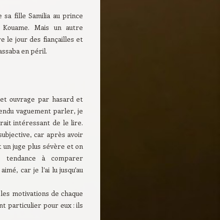
sa fille Samilia au prince
, Kouame. Mais un autre
 le jour des fiançailles et
ssaba en péril.
cet ouvrage par hasard et
endu vaguement parler, je
rait intéressant de le lire.
ubjective, car après avoir
t un juge plus sévère et on
e tendance à comparer
mé, car je l’ai lu jusqu’au
ù les motivations de chaque
 particulier pour eux : ils