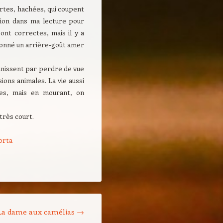
urtes, hachées, qui coupent
ation dans ma lecture pour
nt correctes, mais il y a
 donné un arrière-goût amer
finissent par perdre de vue
ions animales. La vie aussi
ses, mais en mourant, on
 très court.
orta
La dame aux camélias
→