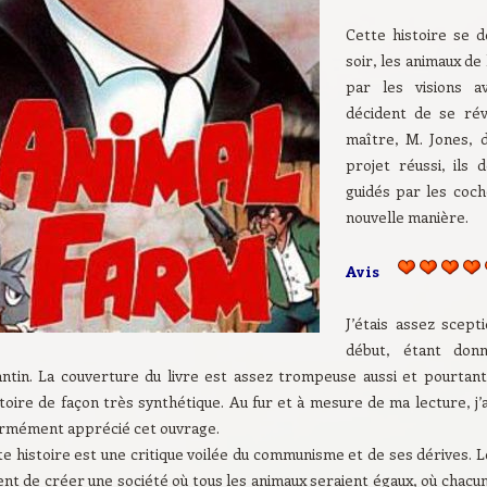
Cette histoire se 
soir, les animaux de
par les visions a
décident de se rév
maître, M. Jones, d
projet réussi, ils 
guidés par les coch
nouvelle manière.
Avis
J’étais assez scept
début, étant donné
antin. La couverture du livre est assez trompeuse aussi et pourtan
stoire de façon très synthétique. Au fur et à mesure de ma lecture, j’a
rmément apprécié cet ouvrage.
e histoire est une critique voilée du communisme et de ses dérives. 
nt de créer une société où tous les animaux seraient égaux, où chacun