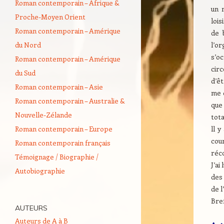
Roman contemporain – Afrique &
un 
Proche-Moyen Orient
lois
Roman contemporain – Amérique
de 
du Nord
l’or
s’o
Roman contemporain – Amérique
cir
du Sud
d’êt
Roman contemporain – Asie
me 
Roman contemporain – Australie &
que
Nouvelle-Zélande
tota
Roman contemporain – Europe
ll y
cour
Roman contemporain français
réco
Témoignage / Biographie /
J’ai
Autobiographie
des
de l
Bref
AUTEURS
Auteurs de A à B