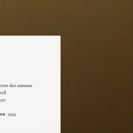
ferme des animaux
ell
 150
ion
: 1945