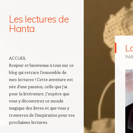
Les lectures de
Hanta
Navigation
L
Aller au contenu principal
Publ
ACCUEIL
Bonjour et bienvenue à tous sur ce
blog qui retrace l’ensemble de
mes lectures ! Cette aventure est
née d’une passion, celle que j’ai
pour la littérature. J’espère que
vous y découvrirez ce monde
magique des livres et que vous y
trouverez de l’inspiration pour vos
prochaines lectures.