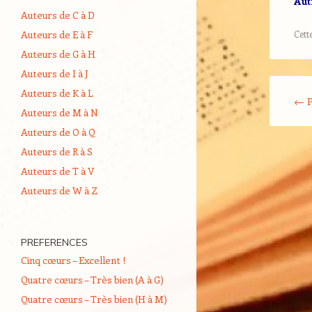
Aut
Auteurs de C à D
Auteurs de E à F
Cett
Auteurs de G à H
Auteurs de I à J
Navigati
Auteurs de K à L
←
P
Auteurs de M à N
Auteurs de O à Q
Auteurs de R à S
Auteurs de T à V
Auteurs de W à Z
PREFERENCES
Cinq cœurs – Excellent !
Quatre cœurs – Très bien (A à G)
Quatre cœurs – Très bien (H à M)