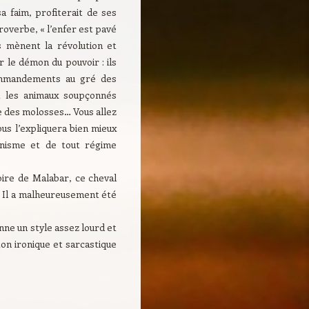
a faim, profiterait de ses
proverbe, « l’enfer est pavé
 mènent la révolution et
r le démon du pouvoir : ils
commandements au gré des
nt les animaux soupçonnés
re des molosses… Vous allez
us l’expliquera bien mieux
unisme et de tout régime
toire de Malabar, ce cheval
n. Il a malheureusement été
donne un style assez lourd et
on ironique et sarcastique