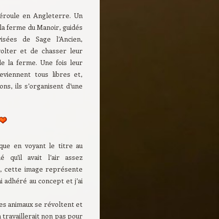
déroule en Angleterre. Un
 la ferme du Manoir, guidés
visées de Sage l’Ancien,
olter et de chasser leur
e la ferme. Une fois leur
deviennent tous libres et,
ons, ils s’organisent d’une
ique en voyant le titre au
 qu’il avait l’air assez
t, cette image représente
i adhéré au concept et j’ai
Les animaux se révoltent et
 travaillerait non pas pour