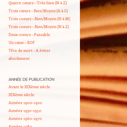
Quatre cœurs – Très bien (N à Z)
Trois cœurs – Bien/Moyen (A à G)
Trois coeurs – Bien/Moyen (H à M)
Trois coeurs – Bien/Moyen (N à Z)
Deux coeurs – Passable
Un cœur – BOF
Tête de mort – A éviter
absolument
ANNÉE DE PUBLICATION
Avant le XIXème siècle
XIXème siècle
Années 1900-1920
Années 1930-1950
Années 1960-1970
Années 1980