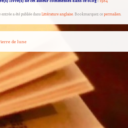
re(s) livre(s) de cet auteur commentés dans ce blog
:
1984
e entrée a été publiée dans
Littérature anglaise
. Bookmarquez ce
permalien
.
on des articles
ierre de lune