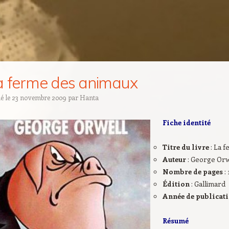
a ferme des animaux
ié le
23 novembre 2009
par
Hanta
Fiche identité
Titre du livre
: La 
Auteur
: George Orw
Nombre de pages
:
Édition
: Gallimard
Année de publicat
Résumé