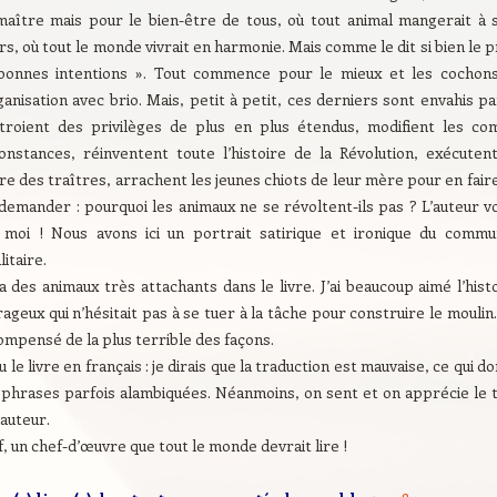
maître mais pour le bien-être de tous, où tout animal mangerait à s
irs, où tout le monde vivrait en harmonie. Mais comme le dit si bien le 
bonnes intentions ». Tout commence pour le mieux et les cochons
ganisation avec brio. Mais, petit à petit, ces derniers sont envahis pa
ctroient des privilèges de plus en plus étendus, modifient les 
constances, réinventent toute l’histoire de la Révolution, exécute
re des traîtres, arrachent les jeunes chiots de leur mère pour en fai
demander : pourquoi les animaux ne se révoltent-ils pas ? L’auteur vo
 moi ! Nous avons ici un portrait satirique et ironique du comm
litaire.
 a des animaux très attachants dans le livre. J’ai beaucoup aimé l’his
ageux qui n’hésitait pas à se tuer à la tâche pour construire le mouli
mpensé de la plus terrible des façons.
 lu le livre en français : je dirais que la traduction est mauvaise, ce qui 
 phrases parfois alambiquées. Néanmoins, on sent et on apprécie le t
’auteur.
, un chef-d’œuvre que tout le monde devrait lire !