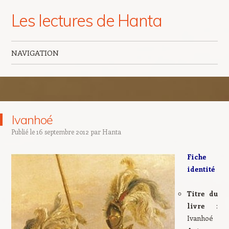
Les lectures de Hanta
NAVIGATION
Aller au contenu principal
Ivanhoé
Publié le
16 septembre 2012
par
Hanta
Fiche
identité
Titre du
livre
:
Ivanhoé