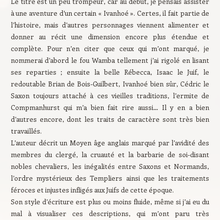
Le titre est un peu trompeur, car au début, je pensais assister
à une aventure d’un certain « Ivanhoé ». Certes, il fait partie de
l’histoire, mais d’autres personnages viennent alimenter et
donner au récit une dimension encore plus étendue et
complète. Pour n’en citer que ceux qui m’ont marqué, je
nommerai d’abord le fou Wamba tellement j’ai rigolé en lisant
ses reparties ; ensuite la belle Rébecca, Isaac le Juif, le
redoutable Brian de Bois-Guilbert, Ivanhoé bien sûr, Cédric le
Saxon toujours attaché à ces vieilles traditions, l’ermite de
Compmanhurst qui m’a bien fait rire aussi… Il y en a bien
d’autres encore, dont les traits de caractère sont très bien
travaillés.
L’auteur décrit un Moyen âge anglais marqué par l’avidité des
membres du clergé, la cruauté et la barbarie de soi-disant
nobles chevaliers, les inégalités entre Saxons et Normands,
l’ordre mystérieux des Templiers ainsi que les traitements
féroces et injustes infligés aux Juifs de cette époque.
Son style d’écriture est plus ou moins fluide, même si j’ai eu du
mal à visualiser ces descriptions, qui m’ont paru très