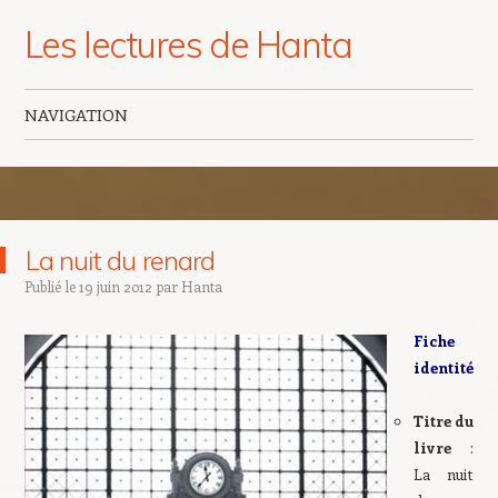
Les lectures de Hanta
NAVIGATION
Aller au contenu principal
La nuit du renard
Publié le
19 juin 2012
par
Hanta
Fiche
identité
Titre du
livre
:
La nuit