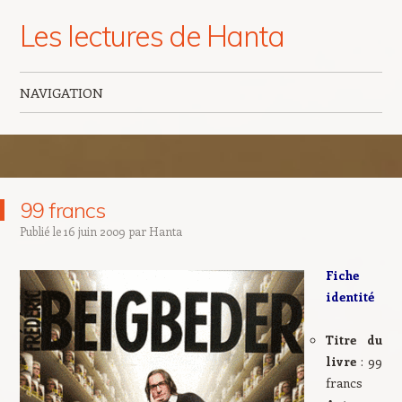
Les lectures de Hanta
NAVIGATION
Aller au contenu principal
99 francs
Publié le
16 juin 2009
par
Hanta
Fiche
identité
Titre du
livre
: 99
francs