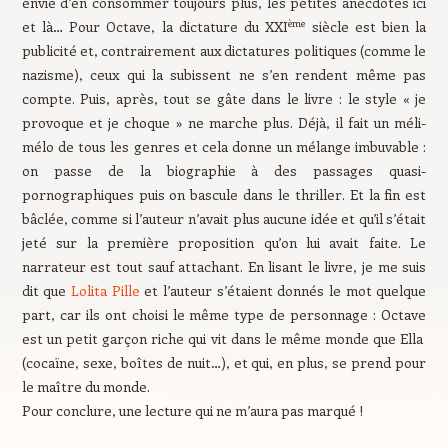
envie d’en consommer toujours plus, les petites anecdotes ici
ème
et là… Pour Octave, la dictature du XXI
siècle est bien la
publicité et, contrairement aux dictatures politiques (comme le
nazisme), ceux qui la subissent ne s’en rendent même pas
compte. Puis, après, tout se gâte dans le livre : le style « je
provoque et je choque » ne marche plus. Déjà, il fait un méli-
mélo de tous les genres et cela donne un mélange imbuvable :
on passe de la biographie à des passages quasi-
pornographiques puis on bascule dans le thriller. Et la fin est
bâclée, comme si l’auteur n’avait plus aucune idée et qu’il s’était
jeté sur la première proposition qu’on lui avait faite. Le
narrateur est tout sauf attachant. En lisant le livre, je me suis
dit que
Lolita Pille
et l’auteur s’étaient donnés le mot quelque
part, car ils ont choisi le même type de personnage : Octave
est un petit garçon riche qui vit dans le même monde que Ella
(cocaïne, sexe, boîtes de nuit…), et qui, en plus, se prend pour
le maître du monde.
Pour conclure, une lecture qui ne m’aura pas marqué !