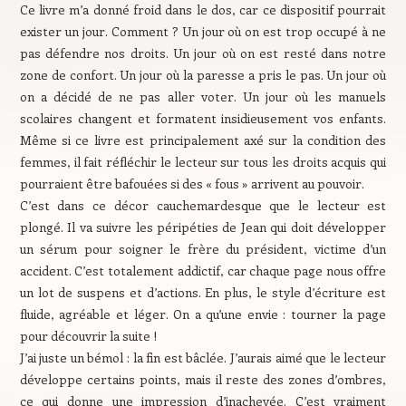
Ce livre m’a donné froid dans le dos, car ce dispositif pourrait
exister un jour. Comment ? Un jour où on est trop occupé à ne
pas défendre nos droits. Un jour où on est resté dans notre
zone de confort. Un jour où la paresse a pris le pas. Un jour où
on a décidé de ne pas aller voter. Un jour où les manuels
scolaires changent et formatent insidieusement vos enfants.
Même si ce livre est principalement axé sur la condition des
femmes, il fait réfléchir le lecteur sur tous les droits acquis qui
pourraient être bafouées si des « fous » arrivent au pouvoir.
C’est dans ce décor cauchemardesque que le lecteur est
plongé. Il va suivre les péripéties de Jean qui doit développer
un sérum pour soigner le frère du président, victime d’un
accident. C’est totalement addictif, car chaque page nous offre
un lot de suspens et d’actions. En plus, le style d’écriture est
fluide, agréable et léger. On a qu’une envie : tourner la page
pour découvrir la suite !
J’ai juste un bémol : la fin est bâclée. J’aurais aimé que le lecteur
développe certains points, mais il reste des zones d’ombres,
ce qui donne une impression d’inachevée. C’est vraiment