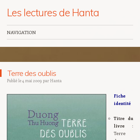
Les lectures de Hanta
NAVIGATION
Aller au contenu principal
Terre des oublis
Publié le
4 mai 2009
par
Hanta
Fiche
identité
Titre du
livre
:
Terre