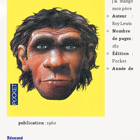
j’ai mangé
mon père
Auteur
:
Roy Lewis
Nombre
de pages
:
182
Édition
:
Pocket
Année de
publication
: 1960
Résumé