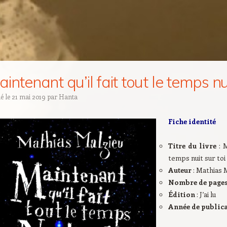
intenant qu’il fait tout le temps nui
ié le
21 mai 2019
par
Hanta
Fiche identité
Titre du livre
: 
temps nuit sur toi
Auteur
: Mathias 
Nombre de page
Édition
: J’ai lu
Année de public