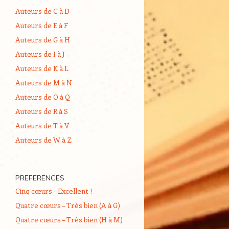
Auteurs de C à D
Auteurs de E à F
Auteurs de G à H
Auteurs de I à J
Auteurs de K à L
Auteurs de M à N
Auteurs de O à Q
Auteurs de R à S
Auteurs de T à V
Auteurs de W à Z
PREFERENCES
Cinq cœurs – Excellent !
Quatre cœurs – Très bien (A à G)
Quatre cœurs – Très bien (H à M)