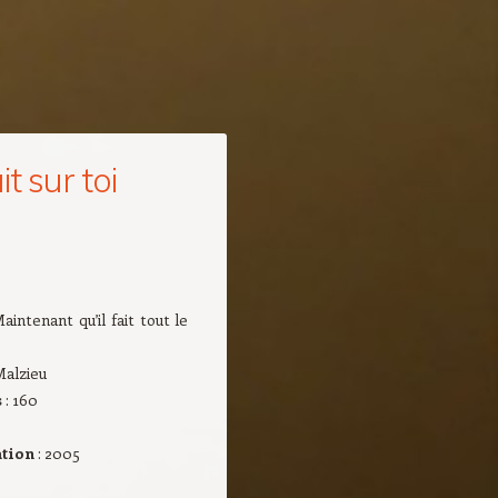
t sur toi
Maintenant qu’il fait tout le
Malzieu
s
: 160
ation
: 2005