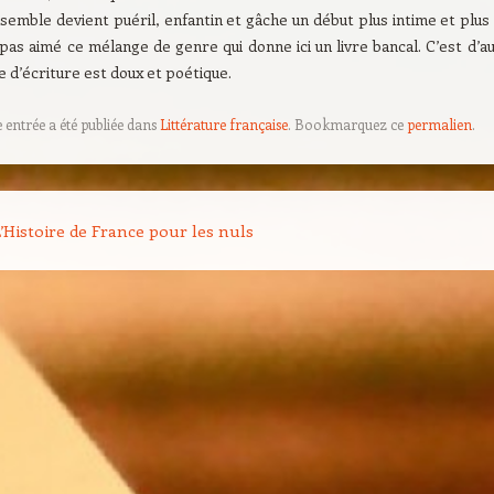
semble devient puéril, enfantin et gâche un début plus intime et plus
 pas aimé ce mélange de genre qui donne ici un livre bancal. C’est d
e d’écriture est doux et poétique.
e entrée a été publiée dans
Littérature française
. Bookmarquez ce
permalien
.
on des articles
’Histoire de France pour les nuls