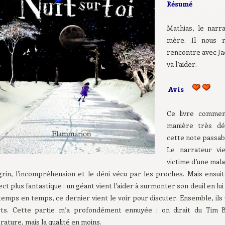
Résumé
Mathias, le narr
mère. Il nous r
rencontre avec Jac
va l’aider.
Avis
Ce livre commenc
manière très dé
cette note passab
Le narrateur vi
victime d’une malad
grin, l’incompréhension et le déni vécu par les proches.
Mais ensuit
ct plus fantastique : un géant vient l’aider à surmonter son deuil en l
emps en temps, ce dernier vient le voir pour discuter. Ensemble, ils
ts.
Cette partie m’a profondément ennuyée : on dirait du Tim 
érature, mais la qualité en moins.