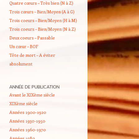
Quatre cœurs – Très bien (N à Z)
Trois cœurs – Bien/Moyen (A à G)
Trois coeurs – Bien/Moyen (H à M)
Trois coeurs – Bien/Moyen (N à Z)
Deux coeurs – Passable
Un cœur – BOF
Tête de mort – A éviter
absolument
ANNÉE DE PUBLICATION
Avant le XIXème siècle
XIXème siècle
Années 1900-1920
Années 1930-1950
Années 1960-1970
Années 1980