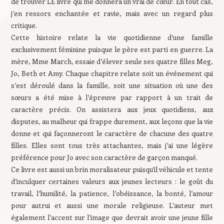
de trouver LE livre qui me donnera un vrai de cœur. En tout cas,
j’en ressors enchantée et ravie, mais avec un regard plus
critique.
Cette histoire relate la vie quotidienne d’une famille
exclusivement féminine puisque le père est parti en guerre. La
mère, Mme March, essaie d’élever seule ses quatre filles Meg,
Jo, Beth et Amy. Chaque chapitre relate soit un événement qui
s’est déroulé dans la famille, soit une situation où une des
sœurs a été mise à l’épreuve par rapport à un trait de
caractère précis. On assistera aux jeux quotidiens, aux
disputes, au malheur qui frappe durement, aux leçons que la vie
donne et qui façonneront le caractère de chacune des quatre
filles. Elles sont tous très attachantes, mais j’ai une légère
préférence pour Jo avec son caractère de garçon manqué.
Ce livre est aussi un brin moralisateur puisqu’il véhicule et tente
d’inculquer certaines valeurs aux jeunes lecteurs : le goût du
travail, l’humilité, la patience, l’obéissance, la bonté, l’amour
pour autrui et aussi une morale religieuse. L’auteur met
également l’accent sur l’image que devrait avoir une jeune fille