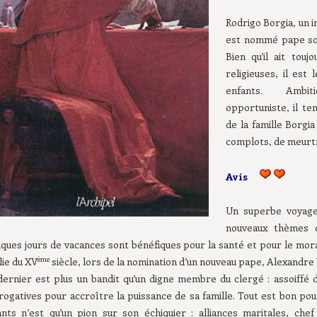
Rodrigo Borgia, un 
est nommé pape sou
Bien qu’il ait touj
religieuses, il est
enfants. Ambit
opportuniste, il te
de la famille Borgi
complots, de meurtre
Avis
Un superbe voyage 
nouveaux thèmes 
lques jours de vacances sont bénéfiques pour la santé et pour le mora
ème
alie du XV
siècle, lors de la nomination d’un nouveau pape, Alexandre 
dernier est plus un bandit qu’un digne membre du clergé : assoiffé d
rogatives pour accroître la puissance de sa famille. Tout est bon pou
ants n’est qu’un pion sur son échiquier : alliances maritales, che