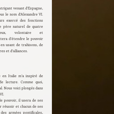
intrigant venant d’Espagne,
s le nom d’Alexandre VI.
ours exercé des fonctions
 le père naturel de quatre
ieux, volontaire et
ntera d’étendre le pouvoir
a en usant de trahisons, de
s et d’alliances.
en Italie m’a inspiré de
de lecture. Comme quoi,
l. Nous voici plongés dans
VI.
e pouvoir, il usera de ses
r réussir et chacun de ses
f des armées pontificales,