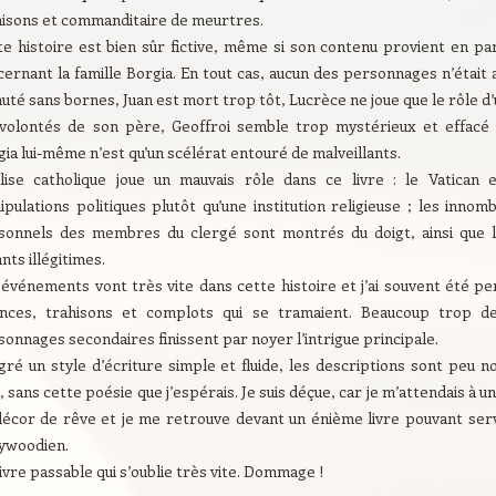
hisons et commanditaire de meurtres.
te histoire est bien sûr fictive, même si son contenu provient en p
ernant la famille Borgia. En tout cas, aucun des personnages n’était 
uté sans bornes, Juan est mort trop tôt, Lucrèce ne joue que le rôle d
 volontés de son père, Geoffroi semble trop mystérieux et effacé d
ia lui-même n’est qu’un scélérat entouré de malveillants.
glise catholique joue un mauvais rôle dans ce livre : le Vatican
pulations politiques plutôt qu’une institution religieuse ; les inno
sonnels des membres du clergé sont montrés du doigt, ainsi que l
nts illégitimes.
 événements vont très vite dans cette histoire et j’ai souvent été pe
iances, trahisons et complots qui se tramaient. Beaucoup trop 
onnages secondaires finissent par noyer l’intrigue principale.
gré un style d’écriture simple et fluide, les descriptions sont peu 
, sans cette poésie que j’espérais. Je suis déçue, car je m’attendais à u
décor de rêve et je me retrouve devant un énième livre pouvant ser
lywoodien.
ivre passable qui s’oublie très vite. Dommage !