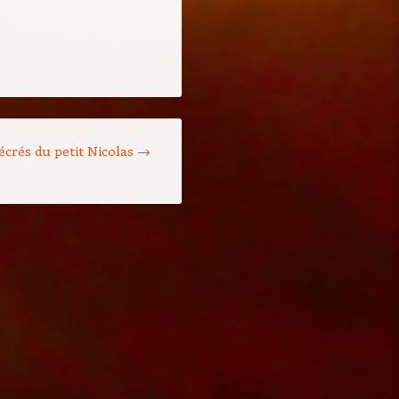
écrés du petit Nicolas
→