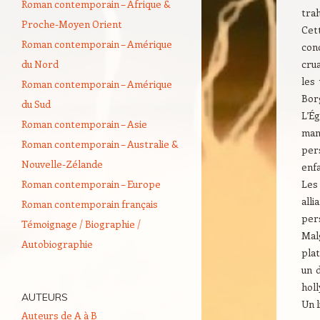
Roman contemporain – Afrique &
tra
Proche-Moyen Orient
Cet
Roman contemporain – Amérique
conc
du Nord
crua
les
Roman contemporain – Amérique
Borg
du Sud
L’É
Roman contemporain – Asie
mani
Roman contemporain – Australie &
per
Nouvelle-Zélande
enfa
Roman contemporain – Europe
Les
all
Roman contemporain français
pers
Témoignage / Biographie /
Mal
Autobiographie
plat
un 
hol
AUTEURS
Un l
Auteurs de A à B