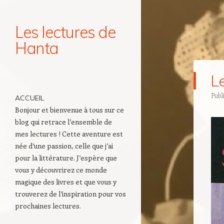
Les lectures de
Hanta
Navigation
L
Aller au contenu principal
Publ
ACCUEIL
Bonjour et bienvenue à tous sur ce
blog qui retrace l’ensemble de
mes lectures ! Cette aventure est
née d’une passion, celle que j’ai
pour la littérature. J’espère que
vous y découvrirez ce monde
magique des livres et que vous y
trouverez de l’inspiration pour vos
prochaines lectures.