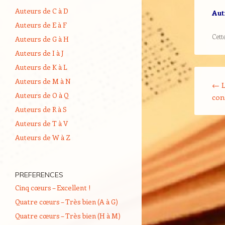
Auteurs de C à D
Aut
Auteurs de E à F
Cett
Auteurs de G à H
Auteurs de I à J
Auteurs de K à L
Navigati
Auteurs de M à N
←
L
Auteurs de O à Q
con
Auteurs de R à S
Auteurs de T à V
Auteurs de W à Z
PREFERENCES
Cinq cœurs – Excellent !
Quatre cœurs – Très bien (A à G)
Quatre cœurs – Très bien (H à M)