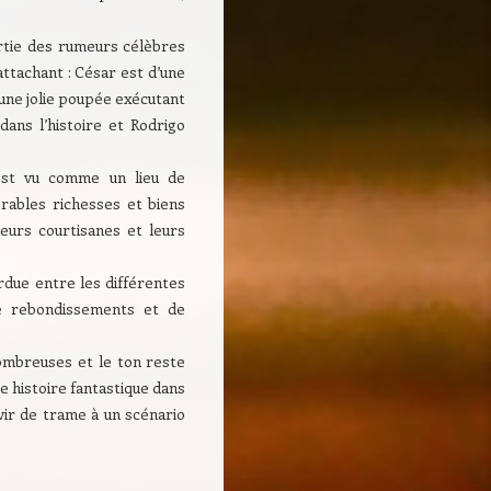
artie des rumeurs célèbres
attachant : César est d’une
’une jolie poupée exécutant
ans l’histoire et Rodrigo
 est vu comme un lieu de
mbrables richesses et biens
eurs courtisanes et leurs
rdue entre les différentes
de rebondissements et de
nombreuses et le ton reste
ne histoire fantastique dans
vir de trame à un scénario