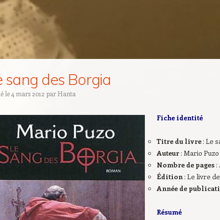
e sang des Borgia
ié le
4 mars 2012
par
Hanta
Fiche identité
Titre du livre
: Le 
Auteur
: Mario Puzo
Nombre de pages
:
Édition
: Le livre 
Année de publicat
Résumé