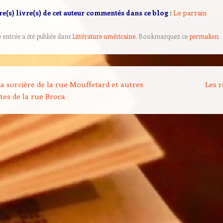
re(s) livre(s) de cet auteur commentés dans ce blog
:
Le parrain
e entrée a été publiée dans
Littérature américaine
. Bookmarquez ce
permalien
.
on des articles
a sorcière de la rue Mouffetard et autres
Les r
tes de la rue Broca