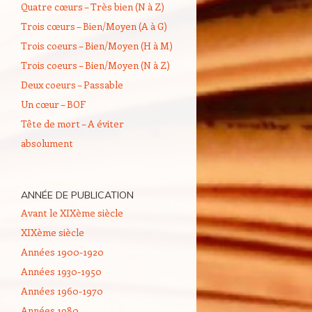
Quatre cœurs – Très bien (N à Z)
Trois cœurs – Bien/Moyen (A à G)
Trois coeurs – Bien/Moyen (H à M)
Trois coeurs – Bien/Moyen (N à Z)
Deux coeurs – Passable
Un cœur – BOF
Tête de mort – A éviter
absolument
ANNÉE DE PUBLICATION
Avant le XIXème siècle
XIXème siècle
Années 1900-1920
Années 1930-1950
Années 1960-1970
Années 1980