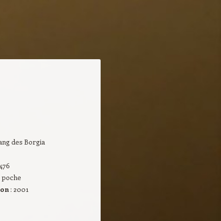
sang des Borgia
 476
de poche
ion
: 2001