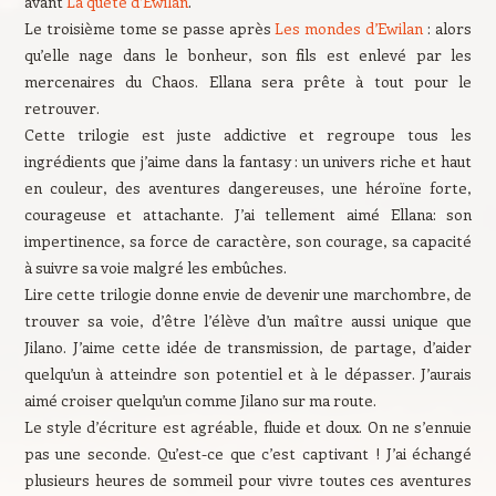
avant
La quête d’Ewilan
.
Le troisième tome se passe après
Les mondes d’Ewilan
: alors
qu’elle nage dans le bonheur, son fils est enlevé par les
mercenaires du Chaos. Ellana sera prête à tout pour le
retrouver.
Cette trilogie est juste addictive et regroupe tous les
ingrédients que j’aime dans la fantasy : un univers riche et haut
en couleur, des aventures dangereuses, une héroïne forte,
courageuse et attachante. J’ai tellement aimé Ellana: son
impertinence, sa force de caractère, son courage, sa capacité
à suivre sa voie malgré les embûches.
Lire cette trilogie donne envie de devenir une marchombre, de
trouver sa voie, d’être l’élève d’un maître aussi unique que
Jilano. J’aime cette idée de transmission, de partage, d’aider
quelqu’un à atteindre son potentiel et à le dépasser. J’aurais
aimé croiser quelqu’un comme Jilano sur ma route.
Le style d’écriture est agréable, fluide et doux. On ne s’ennuie
pas une seconde. Qu’est-ce que c’est captivant ! J’ai échangé
plusieurs heures de sommeil pour vivre toutes ces aventures