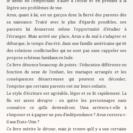
le début en l’empêchant d’aller à l’école et en prenant à la
légère ses problèmes de vue.
Arun, quant à lui, est un garçon donc la fierté des parents dès
sa naissance. Traité avec le plus d’égards possibles, ses
parents lui donneront même l’opportunité d’étudier à
l’étranger. Mais arrivé sur place, Arun a du mal à s’adapter et
débarque, le temps d’un été, dans une famille américaine qui vit
des relations conflictuelles qui ne sont pas sans rappeler ses
propres schémas familiaux en Inde.
Ce livre dénonce beaucoup de points : l’éducation différente en
fonction du sexe de l’enfant, les mariages arrangés et les
conséquences désastreuses qui peuvent en découler,
l’emprise que certains parents ont sur leurs enfants.
Le style d’écriture est agréable, léger et se lit rapidement. La
fin est assez abrupte : on quitte les personnages sans
connaître ce qu’ils deviendront. Uma arrivera-t-elle à
s’imposer et à gagner un peu d’indépendance ? Arun restera-t-
il aux Etats-Unis ?
Ce livre mérite le détour, mais je trouve qu’il y a une certaine