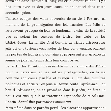
semaines donc l’activité du blog est cruellement ralenti. Il y a
des jours avec et des jours sans, et on est ici dans cette
seconde option.
L’auteur évoque des vieux souvenirs de sa vie à Ferrare, au
moment de la promulgation des lois raciales. Les Juifs se
retrouvent presque du jour au lendemain exclus de la société
que ce soient les centres de loisirs, les clubs ou les
bibliothèques. La famille Finzi-Contini, de riches aristocrates
juifs qui ont toujours vécu isolés de leur communauté, ouvrent
les portes de leur grand domaine et proposent à un groupe de
jeunes de jouer au tennis dans leur court privé.
Le jardin des Finzi-Conti ressemble un peu à un jardin d’Eden
pour le narrateur et les autres protagonistes, où la vie
continue son cours paisible et tranquille, loin des tumultes
politiques et sociaux : on joue au tennis toute l’après-midi ; on
boit du Skiwasser, on se promène dans le jardin, on flirte un
peu. C’est ainsi que le narrateur se rapproche de Micol Finzi-
Contini, dont il finit par tomber amoureux.
Mais même dans ce paradis perdu, les discordes apparaissent :