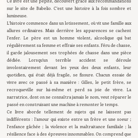
Ce livre est une pépite, découvert grâce aux recommandations
sur le site de Babelio. C’est une histoire à la fois sombre et
lumineuse.
L’histoire commence dans un lotissement, où vit une famille aux
allures ordinaires. Mais derrière les apparences se cachent
l’enfer. Le père est un homme violent, alcoolique qui bat
régulièrement sa femme et effraie ses enfants. Féru de chasse,
il garde jalousement ses trophées de chasse dans une pièce
dédiée. Lorsqu’un terrible accident se déroule
involontairement devant les yeux des deux enfants, leur
quotidien, qui était déjà fragile, se fissure. Chacun essaie de
vivre avec ce passé à sa manière : Gilles, le petit frère, se
recroqueville sur lui-même et perd sa joie de vivre. La
narratrice, dont on ne connaîtra jamais le nom, veut réparer le
passé en construisant une machine à remonter le temps.
Ce livre aborde tellement de sujets qui ne laissent pas
indifférents : l’amour qui existe entre un frère et une soeur ;
l’enfance gâchée ; la violence et la maltraitance familiale ; la
résilience face à des épreuves innommables. On comprend que