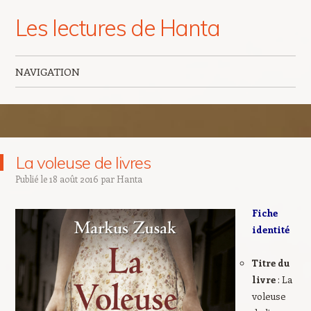
Les lectures de Hanta
NAVIGATION
Aller au contenu principal
La voleuse de livres
Publié le
18 août 2016
par
Hanta
Fiche
identité
Titre du
livre
: La
voleuse