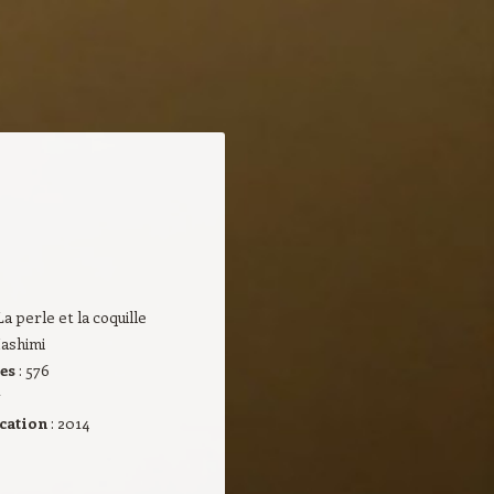
 La perle et la coquille
Hashimi
ges
: 576
ication
: 2014