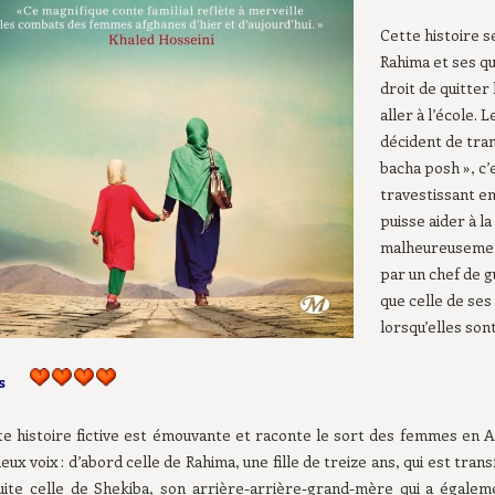
Cette histoire s
Rahima et ses qu
droit de quitte
aller à l’école. 
décident de tra
bacha posh », c’
travestissant en
puisse aider à la
malheureusement
par un chef de g
que celle de se
lorsqu’elles son
is
e histoire fictive est émouvante et raconte le sort des femmes en Af
eux voix : d’abord celle de Rahima, une fille de treize ans, qui est tra
uite celle de Shekiba, son arrière-arrière-grand-mère qui a égalem