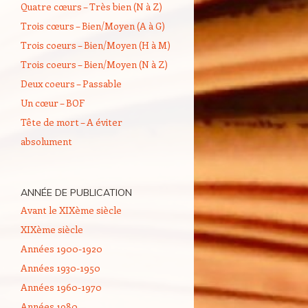
Quatre cœurs – Très bien (N à Z)
Trois cœurs – Bien/Moyen (A à G)
Trois coeurs – Bien/Moyen (H à M)
Trois coeurs – Bien/Moyen (N à Z)
Deux coeurs – Passable
Un cœur – BOF
Tête de mort – A éviter
absolument
ANNÉE DE PUBLICATION
Avant le XIXème siècle
XIXème siècle
Années 1900-1920
Années 1930-1950
Années 1960-1970
Années 1980