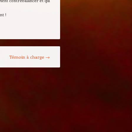
vient contrebalancer et qui
nt !
Témoin à charge
→