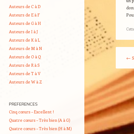
un p
Auteurs de C à D
donn
Auteurs de E à F
Pou
Auteurs de G à H
Cett
Auteurs de I à J
Auteurs de K à L
Auteurs de M à N
Navigati
Auteurs de O à Q
←
S
Auteurs de R à S
Auteurs de T à V
Auteurs de W à Z
PREFERENCES
Cinq cœurs – Excellent !
Quatre cœurs – Très bien (A à G)
Quatre cœurs – Très bien (H à M)