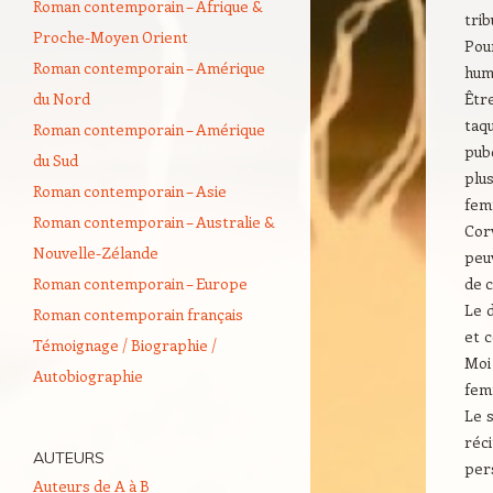
Roman contemporain – Afrique &
trib
Proche-Moyen Orient
Pou
Roman contemporain – Amérique
huma
du Nord
Être
taqu
Roman contemporain – Amérique
pub
du Sud
plus
Roman contemporain – Asie
fem
Roman contemporain – Australie &
Cor
Nouvelle-Zélande
peuv
Roman contemporain – Europe
de c
Le 
Roman contemporain français
et c
Témoignage / Biographie /
Moi
Autobiographie
fem
Le s
réc
AUTEURS
per
Auteurs de A à B