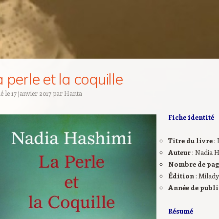
 perle et la coquille
ié le
17 janvier 2017
par
Hanta
Fiche identité
Titre du livre
:
Auteur
: Nadia 
Nombre de pa
Édition
: Milady
Année de publ
Résumé