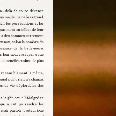
au-delà de toute décence
ie meilleure ne les attend.
subir les persécutions et les
 quasiment au début de leur
ent à des hommes nettement
r ou non, selon le nombre de
yrannie de la belle-mère.
s leur nouveau foyer et ne
de bénéficier ainsi de plus
 est sensiblement le même,
quel point rien n’a changé.
ons de vie déplorables des
ème
s le 5
cœur ? Malgré ce
qui aurait pu rendre les
ais parfois, l’auteur joue