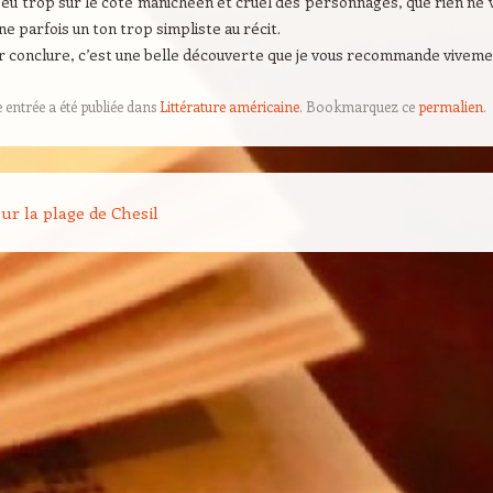
eu trop sur le côté manichéen et cruel des personnages, que rien ne 
e parfois un ton trop simpliste au récit.
r conclure, c’est une belle découverte que je vous recommande viveme
e entrée a été publiée dans
Littérature américaine
. Bookmarquez ce
permalien
.
on des articles
ur la plage de Chesil