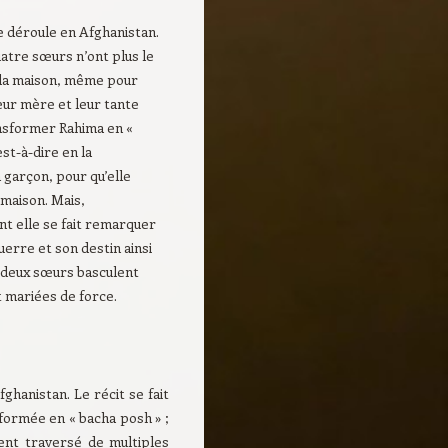
e déroule en Afghanistan.
atre sœurs n’ont plus le
r la maison, même pour
Leur mère et leur tante
nsformer Rahima en «
est-à-dire en la
 garçon, pour qu’elle
 maison. Mais,
 elle se fait remarquer
uerre et son destin ainsi
s deux sœurs basculent
t mariées de force.
ghanistan. Le récit se fait
nsformée en « bacha posh » ;
ent traversé de multiples