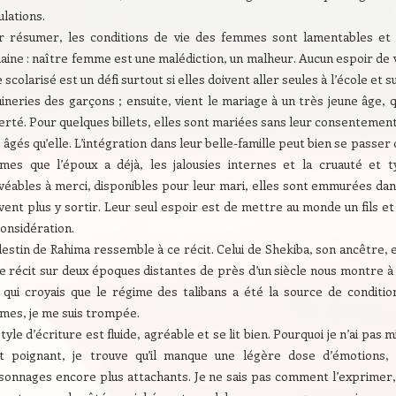
ulations.
r résumer, les conditions de vie des femmes sont lamentables et 
ine : naître femme est une malédiction, un malheur. Aucun espoir de v
 scolarisé est un défi surtout si elles doivent aller seules à l’école et 
ineries des garçons ; ensuite, vient le mariage à un très jeune âge,
erté. Pour quelques billets, elles sont mariées sans leur consentem
 âgés qu’elle. L’intégration dans leur belle-famille peut bien se passe
mes que l’époux a déjà, les jalousies internes et la cruauté et t
véables à merci, disponibles pour leur mari, elles sont emmurées dan
ent plus y sortir. Leur seul espoir est de mettre au monde un fils et 
onsidération.
destin de Rahima ressemble à ce récit. Celui de Shekiba, son ancêtre,
e récit sur deux époques distantes de près d’un siècle nous montre à 
 qui croyais que le régime des talibans a été la source de conditi
mes, je me suis trompée.
tyle d’écriture est fluide, agréable et se lit bien. Pourquoi je n’ai pas mi
it poignant, je trouve qu’il manque une légère dose d’émotions, 
sonnages encore plus attachants. Je ne sais pas comment l’exprimer, m