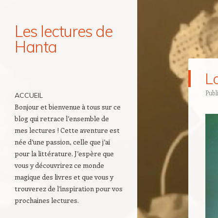
Les lectures de
Hanta
Navigation
La
Aller au contenu principal
Publ
ACCUEIL
Bonjour et bienvenue à tous sur ce
blog qui retrace l’ensemble de
mes lectures ! Cette aventure est
née d’une passion, celle que j’ai
pour la littérature. J’espère que
vous y découvrirez ce monde
magique des livres et que vous y
trouverez de l’inspiration pour vos
prochaines lectures.