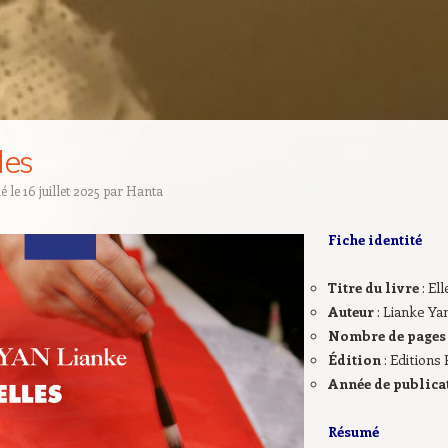
les
ié le
16 juillet 2025
par
Hanta
Fiche identité
Titre du livre
: El
Auteur
: Lianke Ya
Nombre de page
Édition
: Editions 
Année de publica
Résumé