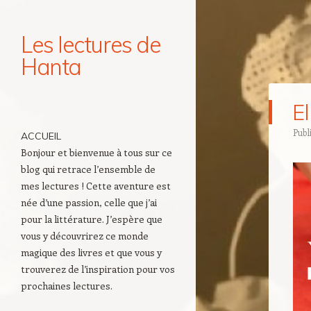
Les lectures de
Hanta
Navigation
El
Aller au contenu principal
Publ
ACCUEIL
Bonjour et bienvenue à tous sur ce
blog qui retrace l’ensemble de
mes lectures ! Cette aventure est
née d’une passion, celle que j’ai
pour la littérature. J’espère que
vous y découvrirez ce monde
magique des livres et que vous y
trouverez de l’inspiration pour vos
prochaines lectures.