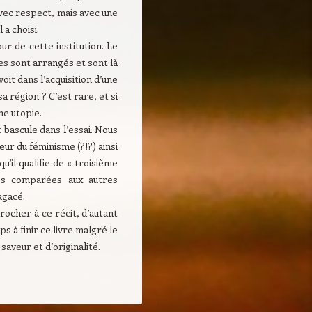
vec respect, mais avec une
 a choisi.
r de cette institution. Le
es sont arrangés et sont là
oit dans l’acquisition d’une
 région ? C’est rare, et si
ne utopie.
 bascule dans l’essai. Nous
ur du féminisme (?!?) ainsi
’il qualifie de « troisième
tes comparées aux autres
agacé.
crocher à ce récit, d’autant
s à finir ce livre malgré le
saveur et d’originalité.