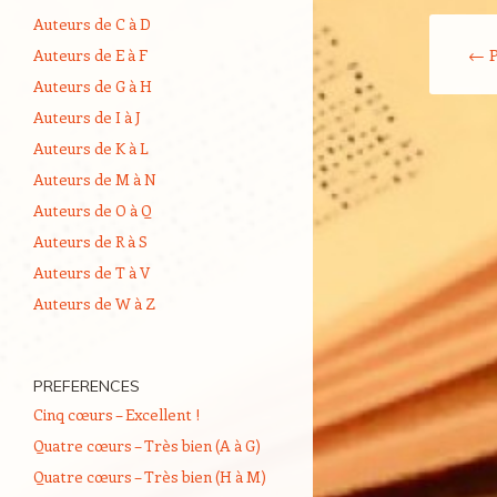
Auteurs de C à D
Navigati
←
P
Auteurs de E à F
Auteurs de G à H
Auteurs de I à J
Auteurs de K à L
Auteurs de M à N
Auteurs de O à Q
Auteurs de R à S
Auteurs de T à V
Auteurs de W à Z
PREFERENCES
Cinq cœurs – Excellent !
Quatre cœurs – Très bien (A à G)
Quatre cœurs – Très bien (H à M)