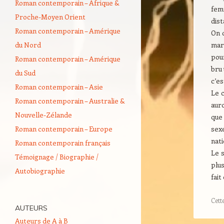
Roman contemporain – Afrique &
fem
Proche-Moyen Orient
dist
Roman contemporain – Amérique
On 
du Nord
mari
pour
Roman contemporain – Amérique
bru 
du Sud
c’es
Roman contemporain – Asie
Le c
Roman contemporain – Australie &
auro
Nouvelle-Zélande
que 
Roman contemporain – Europe
sex
nati
Roman contemporain français
Le s
Témoignage / Biographie /
plus
Autobiographie
fait
Cett
AUTEURS
Auteurs de A à B