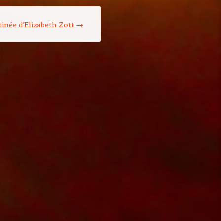
stinée d’Elizabeth Zott
→