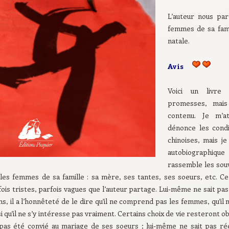
L’auteur nous par
femmes de sa fami
natale.
Avis
Voici un livre
promesses, mai
contenu. Je m’a
dénonce les cond
chinoises, mais j
autobiographique
rassemble les
souv
 les femmes de sa famille : sa mère, ses tantes, ses soeurs, etc. C
ois tristes, parfois vagues que l’auteur partage. Lui-même ne sait pas
s, il a l’honnêteté de le dire qu’il ne comprend pas les femmes, qu’il n
i qu’il ne s’y intéresse pas vraiment. Certains choix de vie resteront 
 pas été convié au mariage de ses soeurs ; lui-même ne sait pas r