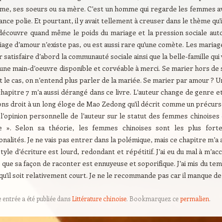
me, ses soeurs ou sa mère. C’est un homme qui regarde les femmes a
ance polie. Et pourtant, il y avait tellement à creuser dans le thème qu’il
découvre quand même le poids du mariage et la pression sociale autou
age d’amour n’existe pas, ou est aussi rare qu’une comète. Les mariag
 satisfaire d’abord la communauté sociale ainsi que la belle-famille qui v
une main-d’oeuvre disponible et corvéable à merci. Se marier hors de sa
t le cas, on n’entend plus parler de la mariée. Se marier par amour ? U
hapitre 7 m’a aussi dérangé dans ce livre. L’auteur change de genre et
ns droit à un long éloge de Mao Zedong qu’il décrit comme un précurse
l’opinion personnelle de l’auteur sur le statut des femmes chinoises qu
e ». Selon sa théorie, les femmes chinoises sont les plus for
onalités.
Je ne vais pas entrer dans la polémique, mais ce chapitre m’a 
tyle d’écriture est lourd, redondant et répétitif. J’ai eu du mal à m’ac
 que sa façon de raconter est ennuyeuse et soporifique. J’ai mis du temp
 qu’il soit relativement court. Je ne le recommande pas car il manque de 
e entrée a été publiée dans
Littérature chinoise
. Bookmarquez ce
permalien
.