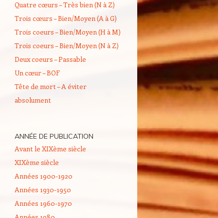
Quatre cœurs – Très bien (N à Z)
Trois cœurs – Bien/Moyen (A à G)
Trois coeurs – Bien/Moyen (H à M)
Trois coeurs – Bien/Moyen (N à Z)
Deux coeurs – Passable
Un cœur – BOF
Tête de mort – A éviter
absolument
ANNÉE DE PUBLICATION
Avant le XIXème siècle
XIXème siècle
Années 1900-1920
Années 1930-1950
Années 1960-1970
Années 1980