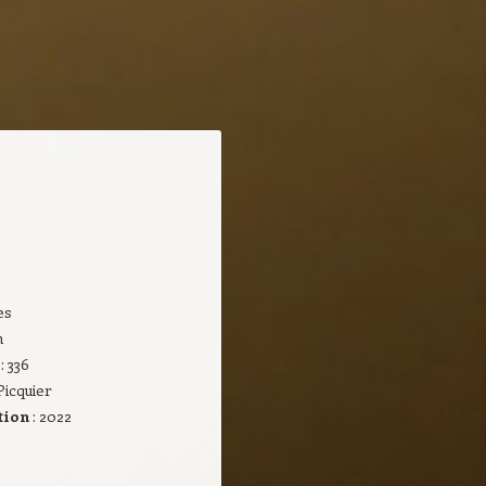
les
n
s
: 336
Picquier
tion
: 2022