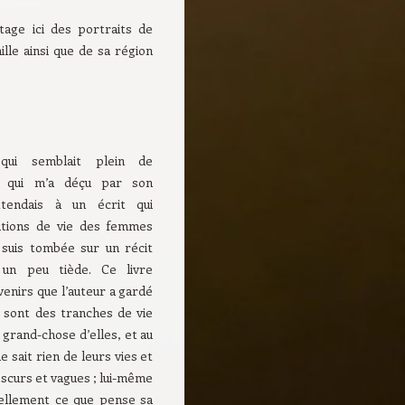
tage ici des portraits de
lle ainsi que de sa région
 qui semblait plein de
s qui m’a déçu par son
ttendais à un écrit qui
itions de vie des femmes
e suis tombée sur un récit
 un peu tiède. Ce livre
enirs que l’auteur a gardé
e sont des tranches de vie
 grand-chose d’elles, et au
e sait rien de leurs vies et
obscurs et vagues ; lui-même
éellement ce que pense sa