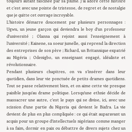
toujours autant fascinée par sa plume. J’ai adoré cette histoire
et c’est avec une pointe de tristesse, de regret et de nostalgie
que je quitte cet ouvrage incroyable.
L’histoire démarre doucement par plusieurs personnages :
Ugwu, un jeune garçon qui deviendra le boy d’un professeur
d’université ; Olanna qui rejoint aussi l’enseignement à
l’université ; Kainene, sa soeur jumelle, qui reprend la direction
des entreprises de son père ; Richard, un Britannique expatrié
au Nigéria ; Odenigbo, un enseignant engagé, idéaliste et
révolutionnaire.
Pendant plusieurs chapitres, on va s’insérer dans leur
quotidien, dans leur vie ponctuée de petits drames quotidiens.
Tout se passe relativement bien, et on aime cette vie presque
paisible jusqu’au drame politique. Lorsqu’une ethnie décide de
massacrer une autre, c’est le pays qui se divise, ici, avec une
scission d’une partie du Nigeria qui devient le Biafra. La vie
devient de plus en plus compliquée : ce qui était auparavant un
acquis pour un groupe d’intellectuels nigérians comme manger
à sa faim, dormir en paix ou débattre de divers sujets chez un