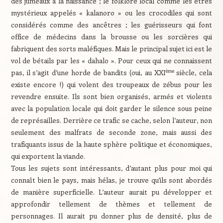
des jumeaux à la naissance ; le folklore local comme les êtres
mystérieux appelés « kalanoro » ou les crocodiles qui sont
considérés comme des ancêtres ; les guérisseurs qui font
office de médecins dans la brousse ou les sorcières qui
fabriquent des sorts maléfiques. Mais le principal sujet ici est le
vol de bétails par les « dahalo ». Pour ceux qui ne connaissent
ème
pas, il s’agit d’une horde de bandits (oui, au XXI
siècle, cela
existe encore !) qui volent des troupeaux de zébus pour les
revendre ensuite. Ils sont bien organisés, armés et violents
avec la population locale qui doit garder le silence sous peine
de représailles.
Derrière ce trafic se cache, selon l’auteur, non
seulement des malfrats de seconde zone, mais aussi des
trafiquants issus de la haute sphère politique et économiques,
qui exportent la viande.
Tous les sujets sont intéressants, d’autant plus pour moi qui
connaît bien le pays, mais hélas, je trouve qu’ils sont abordés
de manière superficielle. L’auteur aurait pu développer et
approfondir tellement de thèmes et tellement de
personnages. Il aurait pu donner plus de densité, plus de